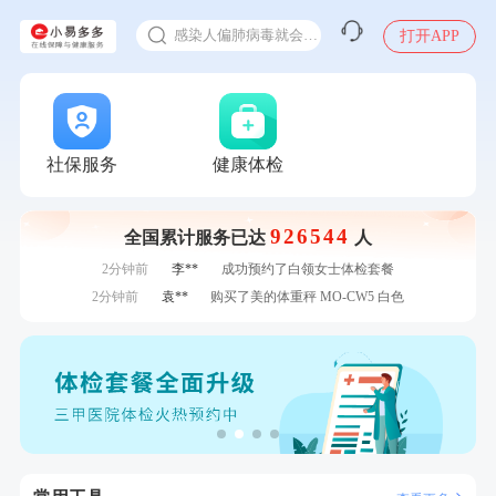
十大理由告诉你为什么要买保险
感染人偏肺病毒就会得肺炎吗
打开APP
7分钟前
林**
购买了宁安堡新疆无核红枣干150g*2
入职体检在线预约
7分钟前
陈**
成功预约了精英体检套餐
甲状腺癌怎么筛查
刚刚
叶**
成功预约了女性防癌筛查套餐
刚刚
叶**
成功预约了女性防癌筛查套餐
刚刚
何**
购买了姚朵朵-1000g粗粮生活礼盒
社保服务
健康体检
刚刚
何**
购买了姚朵朵-1000g粗粮生活礼盒
1分钟前
黎**
购买了厨房家用多功能不锈钢刀具六件套装
926544
全国累计服务已达
人
1分钟前
林**
成功预约了女性健康套餐二档
2分钟前
李**
成功预约了白领女士体检套餐
2分钟前
袁**
购买了美的体重秤 MO-CW5 白色
4分钟前
周**
购买了BP3颈椎热敷枕
4分钟前
江**
成功预约了女性VIP体检套餐
6分钟前
李**
成功预约了老年女性体检套餐
6分钟前
谭**
购买了中粮可益康红豆薏米粉500g
7分钟前
林**
购买了宁安堡新疆无核红枣干150g*2
7分钟前
陈**
成功预约了精英体检套餐
刚刚
叶**
成功预约了女性防癌筛查套餐