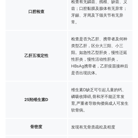
检查有无龋齿、残根、缺齿、义
齿；口腔黏膜及腺体有无异常；
口腔检查
牙龈、牙周及下颌关节有无异
常。
检查是否为乙肝、携带者及何种
类型乙肝，区分大三阳、小三
阳。如急性乙型肝炎，慢性迁延
乙肝五项定性
性肝炎，慢性活动性肝炎，
HBsAg携带者，乙肝疫苗接种后
是否出现抗体。
维生素D缺乏可引起儿童的钙、
磷吸收障碍,骨和牙不能正常发
25羟维生素D
育,严重者导致佝偻病成人可发生
软骨病。
骨密度
发现有无骨质疏松及程度