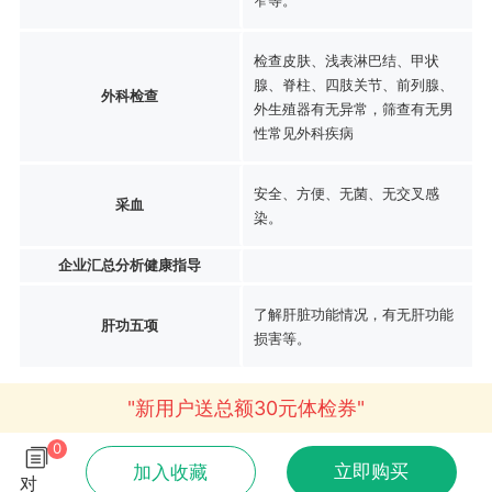
检查皮肤、浅表淋巴结、甲状
腺、脊柱、四肢关节、前列腺、
外科检查
外生殖器有无异常，筛查有无男
性常见外科疾病
安全、方便、无菌、无交叉感
采血
染。
企业汇总分析健康指导
了解肝脏功能情况，有无肝功能
肝功五项
损害等。
"新用户送总额30元体检券"
0
立即购买
加入收藏
对