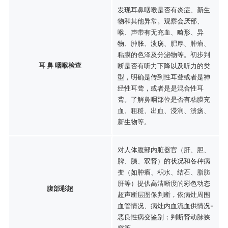
发现耳鼻咽喉是否有炎症、新生
物和其他异常。观察会厌部、
喉、声带有无充血、畸形、异
物、肿胀、溃疡、肥厚、肿瘤、
粘膜的色泽及分泌物等。初步判
耳 鼻 咽喉检查
断是否有听力下降以及听力的类
型，明确是传到性耳聋或者是神
经性耳聋，或者是是混合性耳
聋。了解鼻咽部位是否有粘膜充
血、粗糙、出血、浸润、溃疡、
新生物等。
对人体腹部内脏器官（肝、胆、
脾、胰、双肾）的状况和各种病
变（如肿瘤、积水、结石、脂肪
肝等）提供高清晰度的彩色动态
腹部彩超
超声断层图像判断，依病灶周围
血管情况、病灶内血流血供情况-
恶良性病变鉴别；判断肾动脉狭
窄等。