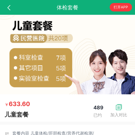
体检套餐
打开APP
633.60
￥
489
儿童套餐
加入对比
已约
套餐内容
儿童体检/
肝胆检查/
营养代谢检测/