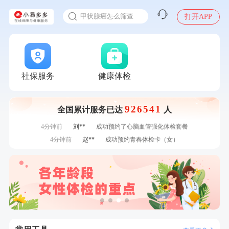
入职体检在线预约
7分钟前
柯**
成功预约了关怀老人B套餐
甲状腺癌怎么筛查
打开APP
刚刚
赵*
购买了油米有福B款
刚刚
赵*
购买了油米有福B款
刚刚
谭**
购买了中粮可益康红豆薏米粉500g
刚刚
谭**
购买了中粮可益康红豆薏米粉500g
1分钟前
叶**
成功预约了女性防癌筛查套餐
社保服务
健康体检
1分钟前
肖**
成功预约了妇科套餐
2分钟前
熊**
购买了时尚羽毛球套装ES-YM601
926541
全国累计服务已达
人
2分钟前
何*
购买了K3颈椎按摩仪（浅灰色）
4分钟前
刘**
成功预约了心脑血管强化体检套餐
4分钟前
赵**
成功预约青春体检卡（女）
6分钟前
林**
购买了宁安堡新疆无核红枣干150g*2
6分钟前
周**
购买了BP3颈椎热敷枕
7分钟前
江**
成功预约了女性VIP体检套餐
7分钟前
柯**
成功预约了关怀老人B套餐
刚刚
赵*
购买了油米有福B款
刚刚
赵*
购买了油米有福B款