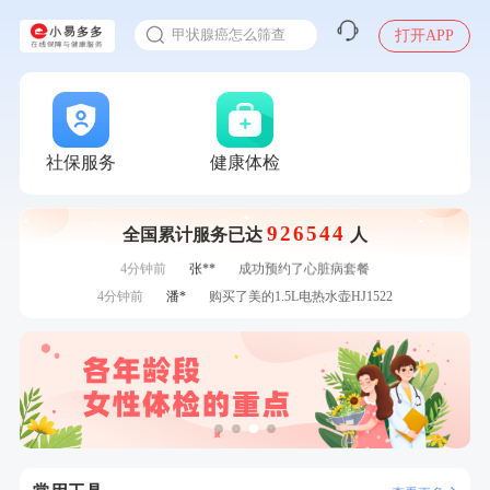
入职体检在线预约
7分钟前
林**
购买了小熊电烤箱 DKX-F10M6
甲状腺癌怎么筛查
打开APP
刚刚
林**
购买了宁安堡新疆无核红枣干150g*2
刚刚
林**
购买了宁安堡新疆无核红枣干150g*2
刚刚
王**
成功预约了企业招工体检套餐
刚刚
王**
成功预约了企业招工体检套餐
1分钟前
赵**
成功预约青春体检卡（女）
社保服务
健康体检
1分钟前
姜**
购买了五常稻花香2号大米
2分钟前
毛**
购买了汤臣倍健多维男士多种维生素矿物质片1.5g*60片*2
926544
瓶
全国累计服务已达
人
2分钟前
李**
成功预约了老年女性体检套餐
4分钟前
张**
成功预约了心脏病套餐
4分钟前
潘*
购买了美的1.5L电热水壶HJ1522
6分钟前
何*
购买了K3颈椎按摩仪（浅灰色）
6分钟前
张**
成功预约糖尿病强化体检套餐
7分钟前
林**
成功预约糖尿病强化体检套餐
7分钟前
林**
购买了小熊电烤箱 DKX-F10M6
刚刚
林**
购买了宁安堡新疆无核红枣干150g*2
刚刚
林**
购买了宁安堡新疆无核红枣干150g*2