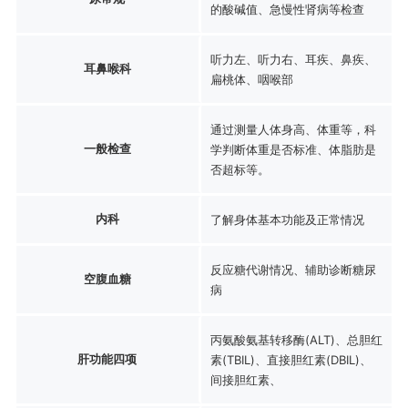
的酸碱值、急慢性肾病等检查
听力左、听力右、耳疾、鼻疾、
耳鼻喉科
扁桃体、咽喉部
通过测量人体身高、体重等，科
一般检查
学判断体重是否标准、体脂肪是
否超标等。
内科
了解身体基本功能及正常情况
反应糖代谢情况、辅助诊断糖尿
空腹血糖
病
丙氨酸氨基转移酶(ALT)、总胆红
肝功能四项
素(TBIL)、直接胆红素(DBIL)、
间接胆红素、