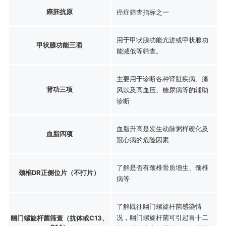
癌胚抗原
癌症筛查指标之一
用于甲状腺功能亢进或甲状腺功
甲状腺功能三项
能减低等筛查。
主要用于诊断各种肾脏疾病、痛
肾功三项
风以及高血压、糖尿病等的辅助
诊断
血脂升高是发生动脉粥样硬化及
血脂四项
冠心病的危险因素
了解是否有颈椎骨质增生、颈椎
颈椎DR正侧位片（不打片）
病等
了解既往幽门螺旋杆菌感染情
况，幽门螺旋杆菌可引起胃十二
幽门螺旋杆菌筛查（抗体或C13、