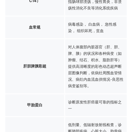
C14）
指肠球部溃疡，慢性胃炎，非溃
疡性消化不良等消化系统疾病
病毒感染， 白血病， 急性感
血常规
染， 组织坏死，贫血
对人体腹部内脏器官（肝、胆、
脾、胰）的状况和各种病变（如
肿瘤、结石、积水、脂肪肝等）
肝胆脾胰彩超
提供高清晰度的彩色动态超声断
层图像判断，依病灶周围血管情
况、病灶内血流血供情况-良恶性
病变鉴别等。
诊断原发性肝癌最可靠的指标之
甲胎蛋白
一
低剂量、低辐射放射线检查，诊
断肺部疾病、心脏大小、肋骨病