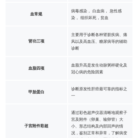
病毒感染， 白血病， 急性感
血常规
染， 组织坏死，贫血
主要用于诊断各种肾脏疾病、痛
肾功三项
风以及高血压、糖尿病等的辅助
诊断
血脂升高是发生动脉粥样硬化及
血脂四项
冠心病的危险因素
诊断原发性肝癌最可靠的指标之
甲胎蛋白
一
通过彩色超声仪器清晰地观察子
宫及附件（卵巢、输卵管）大
子宫附件彩超
小、形态结构及内部回声的情
况，鉴别正常和异常，了解病变