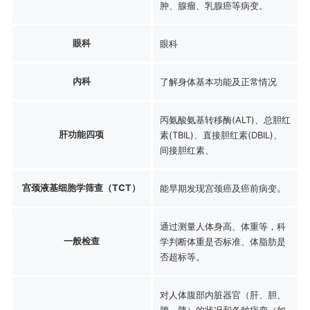
肿、腺瘤、乳腺癌等病变。
眼科
眼科
内科
了解身体基本功能及正常情况
丙氨酸氨基转移酶(ALT)、总胆红
肝功能四项
素(TBIL)、直接胆红素(DBIL)、
间接胆红素、
宫颈液基细胞学筛查（TCT）
能早期发现宫颈癌及癌前病变。
通过测量人体身高、体重等，科
一般检查
学判断体重是否标准、体脂肪是
否超标等。
对人体腹部内脏器官（肝、胆、
脾、胰）的状况和各种病变（如