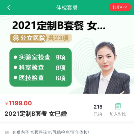
体检套餐
打开APP
1199.00
￥
215
2021定制B套餐 女已婚
加入对比
已约
套餐内容
宫颈癌筛查/
乳腺检查/
青年体检/