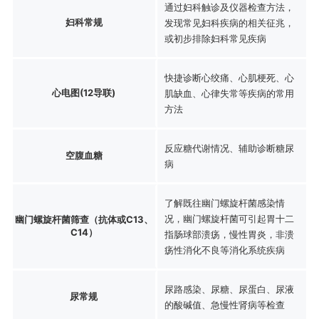
通过妇科触诊及仪器检查方法，
妇科常规
发现常见妇科疾病的相关征兆，
或初步排除妇科常见疾病
快捷诊断心绞痛、心肌梗死、心
心电图(12导联)
肌缺血、心律失常等疾病的常用
方法
反应糖代谢情况、辅助诊断糖尿
空腹血糖
病
了解既往幽门螺旋杆菌感染情
况，幽门螺旋杆菌可引起胃十二
幽门螺旋杆菌筛查（抗体或C13、
C14）
指肠球部溃疡，慢性胃炎，非溃
疡性消化不良等消化系统疾病
尿路感染、尿糖、尿蛋白、尿液
尿常规
的酸碱值、急慢性肾病等检查