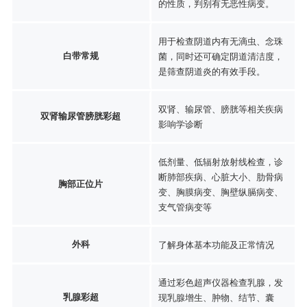
的性质，判别有无恶性病变。
用于检查阴道内有无滴虫、念珠
白带常规
菌，同时还可确定阴道清洁度，
是筛查阴道炎的有效手段。
双肾、输尿管、膀胱等相关疾病
双肾输尿管膀胱彩超
影响学诊断
低剂量、低辐射放射线检查，诊
断肺部疾病、心脏大小、肋骨病
胸部正位片
变、胸膜病变、胸壁纵膈病变、
支气管病变等
外科
了解身体基本功能及正常情况
通过彩色超声仪器检查乳腺，发
乳腺彩超
现乳腺增生、肿物、结节、囊