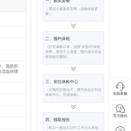
一、购买套餐
（通过小易多多官网，选购体检套
餐）
二、预约体检
（打开体检订单，选择“未预约”体检
套餐，填写个人信息，预约成功后会
收到短信通知）
水、脂肪肝
血流血供情
三、前往体检中心
（在预约日期当天，携带身份证到达
在线客服
体检中心，完成体检）
官方微信
四、领取报告
（检后一般在3-10个工作日出具报