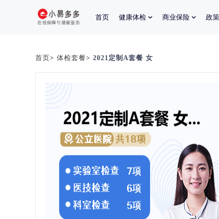
首页
健康体检
商业保险
政
首页
>
体检套餐
> 2021定制A套餐 女