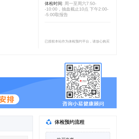
体检时间
:
周一至周六7:50-
-10:00，抽血截止10点 下午2:00-
-5:00取报告
已授权本站作为体检预约平台，请放心购买
体检预约流程