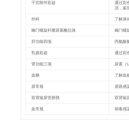
子宫附件彩超
通过彩
况，鉴
外科
了解身
幽门螺旋杆菌尿素酶抗体
幽门螺
肝功能四项
丙氨酸氨
乳腺彩超
通过彩
肾功能三项
尿素（U
血糖
了解血
尿常规
尿路感
双肾输尿管膀胱
双肾输
血常规
病毒感