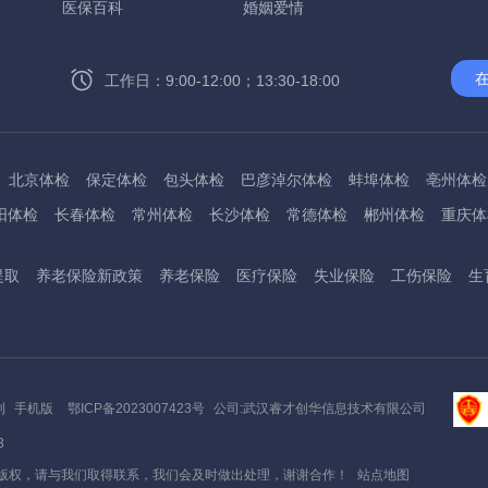
医保百科
婚姻爱情
工作日：9:00-12:00；13:30-18:00
北京体检
保定体检
包头体检
巴彦淖尔体检
蚌埠体检
亳州体检
阳体检
长春体检
常州体检
长沙体检
常德体检
郴州体检
重庆体
州体检
东方体检
德阳体检
达州体检
大理体检
石嘴山体检
鄂尔
提取
养老保险新政策
养老保险
医疗保险
失业保险
工伤保险
生
桂林体检
贵港体检
广元体检
贵阳体检
红河体检
邯郸体检
衡水
淮南体检
淮北体检
菏泽体检
鹤壁体检
许昌体检
黄石体检
黄冈
州体检
吉林体检
齐齐哈尔体检
鸡西体检
嘉兴体检
金华体检
景
阳体检
嘉峪关体检
开封体检
昆明体检
克拉玛依体检
廊坊体检
利
手机版
鄂ICP备2023007423号
公司:武汉睿才创华信息技术有限公司
底体检
柳州体检
来宾体检
泸州体检
乐山体检
凉山体检
六盘水
3
通体检
宁波体检
南平体检
宁德体检
南昌体检
南阳体检
南宁体
版权，请与我们取得联系，我们会及时做出处理，谢谢合作！
站点地图