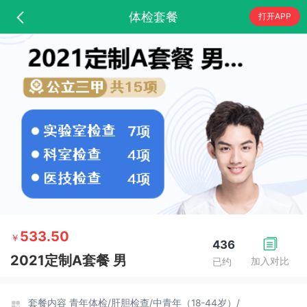
体检套餐
打开APP
533.50
￥
436
2021定制A套餐 男
加入对比
已约
套餐内容
青年体检/
肝胆检查/
中青年（18-44岁）/