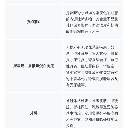
是反映肾小球滤过率变化的理想
的内源性标志物，其含量不易受
胱抑素C
其他因素影响，血清浓度和肾功
能损害程度高度相关
可提示有无泌尿系统疾患：如
急、慢性肾炎，肾盂肾炎，膀胱
炎，尿道炎，肾病综合征，狼疮
尿常规、尿微量蛋白测定
性肾炎，血红蛋白尿，肾梗塞、
肾小管重金属盐及药物导致急性
肾小管坏死，肾或膀胱肿瘤以及
有无尿糖等。
通过体格检查，检查皮肤、甲状
腺、脊柱四肢、乳腺等重要脏器
外科
基本情况，发现常见外科疾病的
相关征兆，或初步排除外科常见
疾病。