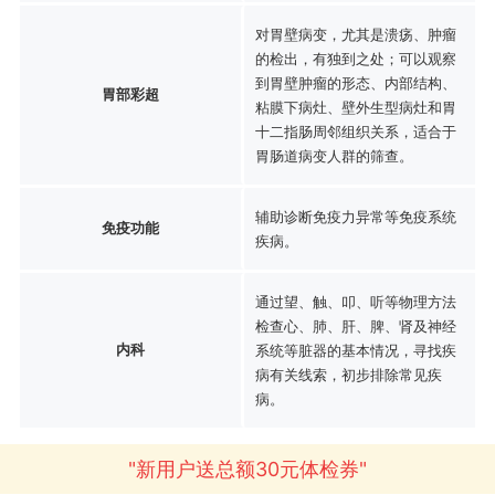
对胃壁病变，尤其是溃疡、肿瘤
的检出，有独到之处；可以观察
到胃壁肿瘤的形态、内部结构、
胃部彩超
粘膜下病灶、壁外生型病灶和胃
十二指肠周邻组织关系，适合于
胃肠道病变人群的筛查。
辅助诊断免疫力异常等免疫系统
免疫功能
疾病。
通过望、触、叩、听等物理方法
检查心、肺、肝、脾、肾及神经
内科
系统等脏器的基本情况，寻找疾
病有关线索，初步排除常见疾
病。
"新用户送总额30元体检券"