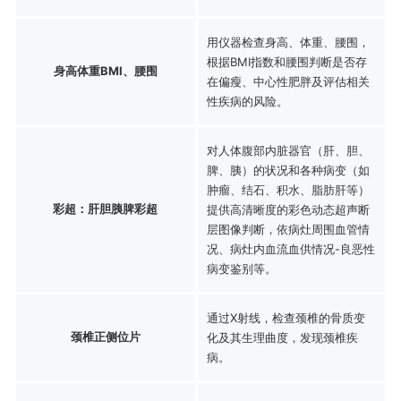
用仪器检查身高、体重、腰围，
根据BMI指数和腰围判断是否存
身高体重BMI、腰围
在偏瘦、中心性肥胖及评估相关
性疾病的风险。
对人体腹部内脏器官（肝、胆、
脾、胰）的状况和各种病变（如
肿瘤、结石、积水、脂肪肝等）
彩超：肝胆胰脾彩超
提供高清晰度的彩色动态超声断
层图像判断，依病灶周围血管情
况、病灶内血流血供情况-良恶性
病变鉴别等。
通过X射线，检查颈椎的骨质变
颈椎正侧位片
化及其生理曲度，发现颈椎疾
病。