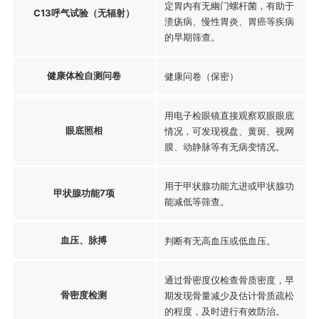
定胃内有无幽门螺杆菌，有助于
C13呼气试验（无辐射）
溃疡病、慢性胃炎、胃癌等疾病
的早期筛查。
健康体检自测问卷
健康问卷（保密）
用电子检眼镜直接观察双眼眼底
眼底照相
情况，可发现视盘、黄斑、视网
膜、动静脉等有无病变情况。
用于甲状腺功能亢进或甲状腺功
甲状腺功能7项
能减低等筛查。
血压、脉搏
判断有无高血压或低血压。
通过骨密度仪检查骨质密度，早
骨密度检测
期发现骨量减少及估计骨质疏松
的程度，及时进行有效防治。