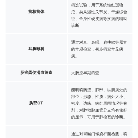
筛选试验，用于系统性红斑狼
抗核抗体
疮、类风湿性关节炎、干燥综合
征、全身性硬皮病等疾病的辅助
诊断
通过对耳、鼻咽、扁桃喉等器官
耳鼻喉科
的常规检查，初步筛查常见疾
病。
肠癌粪便潜血筛查
大肠癌早期筛查
能明确胸壁、肺部、纵膈病灶的
部位，形态、性质，病灶大小、
胸部CT
密度、边缘、病灶周围情况等鉴
别，对肺动脉血管分支均有较好
的显示，可用于肺栓塞的诊断。
通过对胃幽门螺旋杆菌检测，确