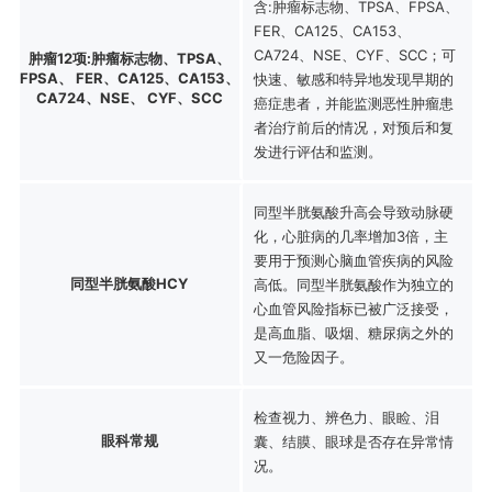
含:肿瘤标志物、TPSA、FPSA、
FER、CA125、CA153、
CA724、NSE、CYF、SCC；可
肿瘤12项:肿瘤标志物、TPSA、
FPSA、 FER、CA125、CA153、
快速、敏感和特异地发现早期的
CA724、NSE、 CYF、SCC
癌症患者，并能监测恶性肿瘤患
者治疗前后的情况，对预后和复
发进行评估和监测。
同型半胱氨酸升高会导致动脉硬
化，心脏病的几率增加3倍，主
要用于预测心脑血管疾病的风险
同型半胱氨酸HCY
高低。同型半胱氨酸作为独立的
心血管风险指标已被广泛接受，
是高血脂、吸烟、糖尿病之外的
又一危险因子。
检查视力、辨色力、眼睑、泪
眼科常规
囊、结膜、眼球是否存在异常情
况。