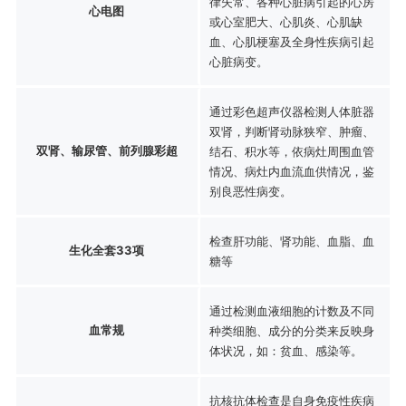
律失常、各种心脏病引起的心房
心电图
或心室肥大、心肌炎、心肌缺
血、心肌梗塞及全身性疾病引起
心脏病变。
通过彩色超声仪器检测人体脏器
双肾，判断肾动脉狭窄、肿瘤、
双肾、输尿管、前列腺彩超
结石、积水等，依病灶周围血管
情况、病灶内血流血供情况，鉴
别良恶性病变。
检查肝功能、肾功能、血脂、血
生化全套33项
糖等
通过检测血液细胞的计数及不同
血常规
种类细胞、成分的分类来反映身
体状况，如：贫血、感染等。
抗核抗体检查是自身免疫性疾病