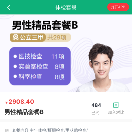
体检套餐
打开APP
2908.40
￥
484
男性精品套餐B
加入对比
已约
套餐内容
中年体检/
肝胆检查/
甲状腺检查/