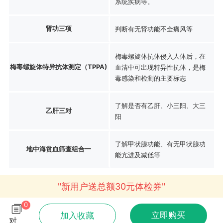
系统疾病等。
肾功三项
判断有无肾功能不全痛风等
梅毒螺旋体抗体侵入人体后，在
梅毒螺旋体特异抗体测定（TPPA)
血清中可出现特异性抗体，是梅
毒感染和检测的主要标志
了解是否有乙肝、小三阳、大三
乙肝三对
阳
了解甲状腺功能、有无甲状腺功
地中海贫血筛查组合一
能亢进及减低等
"新用户送总额30元体检券"
0
立即购买
加入收藏
对