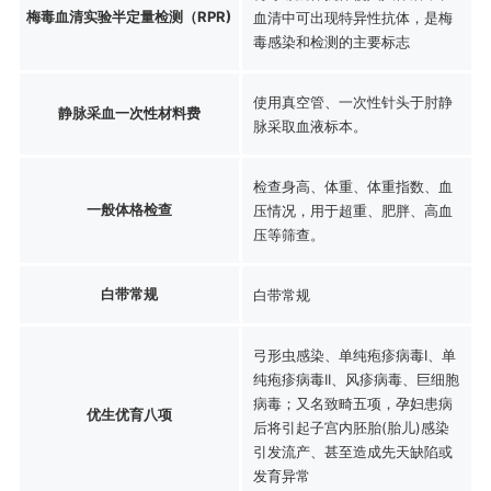
梅毒血清实验半定量检测（RPR)
血清中可出现特异性抗体，是梅
毒感染和检测的主要标志
使用真空管、一次性针头于肘静
静脉采血一次性材料费
脉采取血液标本。
检查身高、体重、体重指数、血
一般体格检查
压情况，用于超重、肥胖、高血
压等筛查。
白带常规
白带常规
弓形虫感染、单纯疱疹病毒I、单
纯疱疹病毒II、风疹病毒、巨细胞
病毒；又名致畸五项，孕妇患病
优生优育八项
后将引起子宫内胚胎(胎儿)感染
引发流产、甚至造成先天缺陷或
发育异常