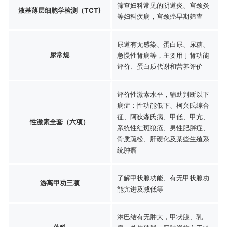
筛查妇科常见的阴道炎、宫颈炎
液基薄层细胞学检测（TCT)
等妇科疾病，宫颈癌早期筛查
尿道有无感染、蛋白尿、尿糖、
尿常规
急慢性肾病等，主要用于肾功能
评价、蛋白质代谢和营养评价
评价性激素水平，辅助判断以下
病症：性功能低下、柯兴氏综合
征、阿狄森氏病、甲低、甲亢、
性激素全套（六项）
系统性红斑狼疮、男性肥胖症、
骨质疏松、肝硬化及某些生殖系
统肿瘤
了解甲状腺功能、有无甲状腺功
游离甲功三项
能亢进及减低等
淋巴结有无肿大，甲状腺、乳