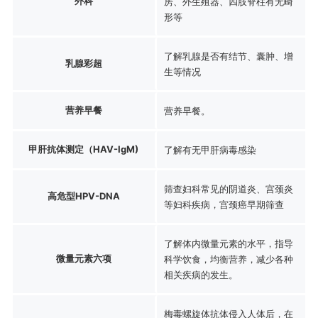
外科
房、外生殖器、四肢脊柱有无畸
形等
了解乳腺是否有结节、囊肿、增
乳腺彩超
生等情况
营养早餐
营养早餐。
甲肝抗体测定（HAV-IgM)
了解有无甲肝病毒感染
筛查妇科常见的阴道炎、宫颈炎
高危型HPV-DNA
等妇科疾病，宫颈癌早期筛查
了解体内微量元素的水平，指导
微量元素六项
科学饮食，均衡营养，减少各种
相关疾病的发生。
梅毒螺旋体抗体侵入人体后，在