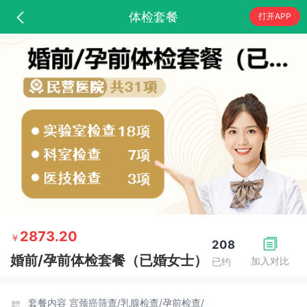
体检套餐
打开APP
2873.20
￥
208
婚前/孕前体检套餐（已婚女士）
加入对比
已约
套餐内容
宫颈癌筛查/
乳腺检查/
孕前检查/