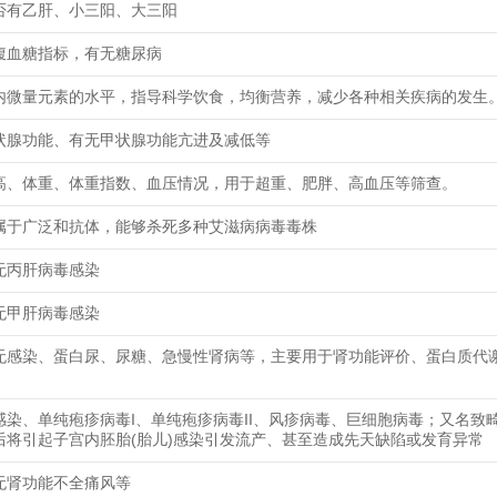
否有乙肝、小三阳、大三阳
腹血糖指标，有无糖尿病
内微量元素的水平，指导科学饮食，均衡营养，减少各种相关疾病的发生
状腺功能、有无甲状腺功能亢进及减低等
高、体重、体重指数、血压情况，用于超重、肥胖、高血压等筛查。
属于广泛和抗体，能够杀死多种艾滋病病毒毒株
无丙肝病毒感染
无甲肝病毒感染
无感染、蛋白尿、尿糖、急慢性肾病等，主要用于肾功能评价、蛋白质代
感染、单纯疱疹病毒I、单纯疱疹病毒II、风疹病毒、巨细胞病毒；又名致
后将引起子宫内胚胎(胎儿)感染引发流产、甚至造成先天缺陷或发育异常
无肾功能不全痛风等