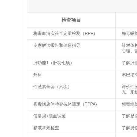
检查项目
梅毒血清实验半定量检测（RPR)
梅毒螺
专家解读报告和健康指导
针对体
心理、
肝功能1（肝功七项）
了解肝
外科
淋巴结
性激素全套（六项）
评价性
亢、系
梅毒螺旋体特异抗体测定（TPPA)
梅毒螺
便常规+隐血试验
了解是
精液常规检查
了解男