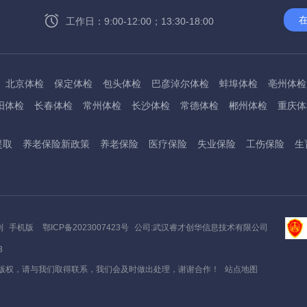
工作日：9:00-12:00；13:30-18:00
北京体检
保定体检
包头体检
巴彦淖尔体检
蚌埠体检
亳州体检
阳体检
长春体检
常州体检
长沙体检
常德体检
郴州体检
重庆体
州体检
东方体检
德阳体检
达州体检
大理体检
石嘴山体检
鄂尔
提取
养老保险新政策
养老保险
医疗保险
失业保险
工伤保险
生
桂林体检
贵港体检
广元体检
贵阳体检
红河体检
邯郸体检
衡水
淮南体检
淮北体检
菏泽体检
鹤壁体检
许昌体检
黄石体检
黄冈
州体检
吉林体检
齐齐哈尔体检
鸡西体检
嘉兴体检
金华体检
景
阳体检
嘉峪关体检
开封体检
昆明体检
克拉玛依体检
廊坊体检
利
手机版
鄂ICP备2023007423号
公司:武汉睿才创华信息技术有限公司
底体检
柳州体检
来宾体检
泸州体检
乐山体检
凉山体检
六盘水
3
通体检
宁波体检
南平体检
宁德体检
南昌体检
南阳体检
南宁体
版权，请与我们取得联系，我们会及时做出处理，谢谢合作！
站点地图
秦皇岛体检
衢州体检
泉州体检
青岛体检
清远体检
琼海体检
州体检
三明体检
上饶体检
三门峡体检
商丘体检
十堰体检
邵阳