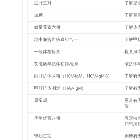
乙肝三对
了解是
血糖
了解空
微量元素六项
了解体
地中海贫血筛查组合一
了解甲
一般体格检查
检查身
艾滋病毒抗体初筛检测
该抗体
丙肝抗体两项（HCV-IgM、HCV-IgMG)
了解有
甲肝抗体测定（HAV-IgM)
了解有
尿常规
尿道有
价
优生优育八项
弓形虫
妇患病
肾功三项
判断有