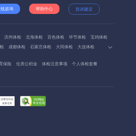
在线咨询
帮助中心
投诉建议
滨州体检
北海体检
百色体检
毕节体检
宝鸡体检
检
成都体检
石家庄体检
大同体检
大连体检
多斯体检
鄂州体检
抚顺体检
阜阳体检
福州体检
育保险
住房公积金
体检注意事项
个人体检套餐
体检
呼和浩特体检
呼伦贝尔体检
葫芦岛体检
体检
衡阳体检
怀化体检
惠州体检
河源体检
德镇体检
九江体检
吉安体检
济南体检
济宁体检
临汾体检
辽阳体检
连云港体检
丽水体检
龙岩体检
体检
兰州体检
陇南体检
牡丹江体检
马鞍山体检
检
内江体检
南充体检
盘锦体检
莆田体检
黔东南体检
黔南体检
曲靖体检
庆阳体检
日照体检
体检
韶关体检
深圳体检
汕头体检
汕尾体检