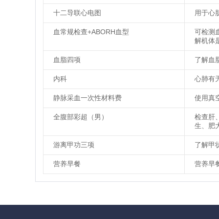
十二导联心电图
用于心
血常规检查+ABORH血型
可检测
解机体
血脂四项
了解血
内科
心肺有
静脉采血一次性材料费
使用真
全腹部彩超（男）
检查肝
生、肥
游离甲功三项
了解甲
营养早餐
营养早