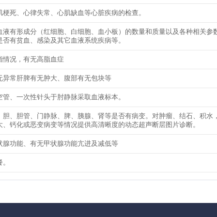
肌梗死、心律失常、心肌缺血等心脏疾病的检查。
血液有形成分（红细胞、白细胞、血小板）的数量和质量以及各种相关参
是否有贫血、感染及其它血液系统疾病等。
脂情况，有无高脂血症
无异常肝脾有无肿大、腹部有无包块等
空管、一次性针头于肘静脉采取血液标本。
、胆、胆管、门静脉、脾、胰腺、肾等是否有病变。对肿瘤、结石、积水
大、钙化或恶变病变等情况提供高清晰度的动态超声断层图片诊断。
状腺功能、有无甲状腺功能亢进及减低等
餐。