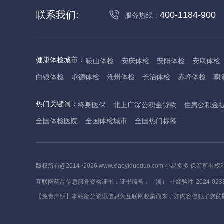
联系我们:
400-1184-900
服务热线：
健康体检城市：
鞍山体检
安庆体检
安阳体检
安康体检
白银体检
承德体检
沧州体检
长治体检
赤峰体检
朝
丹东体检
大庆体检
东营体检
德州体检
东莞体检
儋
热门关键词：
终身医保
北上广深公积金贷款
住房公积金
抚州体检
佛山体检
防城港体检
赣州体检
广州体检
全国体检医院
全国体检城市
全国热门标签
哈尔滨体检
淮安体检
杭州体检
湖州体检
合肥体检
河池体检
海口体检
汉中体检
晋城体检
晋中体检
锦
焦作体检
济源体检
荆门体检
荆州体检
江门体检
揭
版权所有@2014~2026 www.xiaoyiduoduo.com 小易多多 保留所有权
莱芜体检
临沂体检
聊城体检
洛阳体检
漯河体检
娄
互联网药品信息服务资格证书：证书编号：（浙）-非经验性-2024-023
茂名体检
梅州体检
绵阳体检
眉山体检
南京体检
南
【免责声明】本站部分资讯信息为互联网收集而来，如内容侵犯了您的
萍乡体检
平顶山体检
濮阳体检
攀枝花体检
普洱体检
沈阳体检
上海体检
苏州体检
宿迁体检
绍兴体检
宿