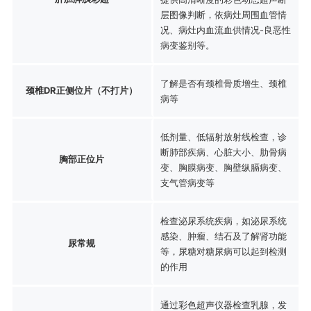
层图像判断，依病灶周围血管情
况、病灶内血流血供情况-良恶性
病变鉴别等。
了解是否有颈椎骨质增生、颈椎
颈椎DR正侧位片（不打片）
病等
低剂量、低辐射放射线检查，诊
断肺部疾病、心脏大小、肋骨病
胸部正位片
变、胸膜病变、胸壁纵膈病变、
支气管病变等
检查泌尿系统疾病，如泌尿系统
感染、肿瘤、结石及了解肾功能
尿常规
等，尿糖对糖尿病可以起到检测
的作用
通过彩色超声仪器检查乳腺，发