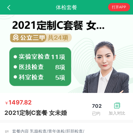
体检套餐
打开APP
1497.82
￥
702
2021定制C套餐 女未婚
加入对比
已约
套餐内容
乳腺检查/
青年体检/
肝胆检查/