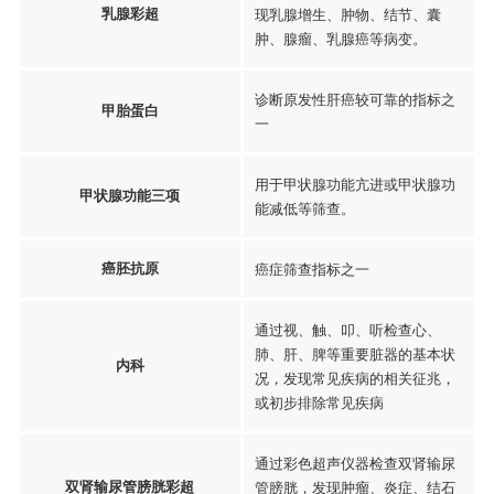
乳腺彩超
现乳腺增生、肿物、结节、囊
肿、腺瘤、乳腺癌等病变。
诊断原发性肝癌较可靠的指标之
甲胎蛋白
一
用于甲状腺功能亢进或甲状腺功
甲状腺功能三项
能减低等筛查。
癌胚抗原
癌症筛查指标之一
通过视、触、叩、听检查心、
肺、肝、脾等重要脏器的基本状
内科
况，发现常见疾病的相关征兆，
或初步排除常见疾病
通过彩色超声仪器检查双肾输尿
双肾输尿管膀胱彩超
管膀胱，发现肿瘤、炎症、结石