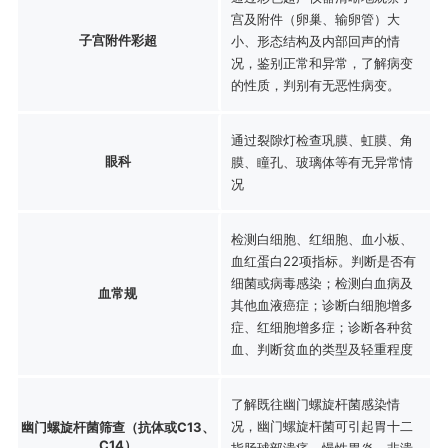
宫及附件（卵巢、输卵管）大
子宫附件彩超
小、形态结构及内部回声的情
况，鉴别正常和异常，了解病变
的性质，判别有无恶性病变。
通过裂隙灯检查巩膜、虹膜、角
眼科
膜、瞳孔、玻璃体等有无异常情
况
检测白细胞、红细胞、血小板、
血红蛋白22项指标。判断是否有
细菌或病毒感染；检测白血病及
血常规
其他血液癌症；诊断白细胞增多
症、红细胞增多症；诊断各种贫
血、判断贫血的类型及轻重程度
了解既往幽门螺旋杆菌感染情
况，幽门螺旋杆菌可引起胃十二
幽门螺旋杆菌筛查（抗体或C13、
C14）
指肠球部溃疡，慢性胃炎，非溃