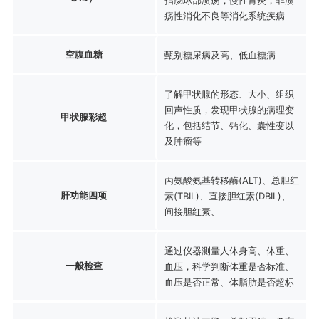
疡性消化不良等消化系统疾病
空腹血糖
甄别糖尿病及高、低血糖病
了解甲状腺的形态、大小、组织
回声性质，发现甲状腺的病理变
甲状腺彩超
化，包括结节、钙化、囊性变以
及肿瘤等
丙氨酸氨基转移酶(ALT)、总胆红
肝功能四项
素(TBIL)、直接胆红素(DBIL)、
间接胆红素、
通过仪器测量人体身高、体重、
一般检查
血压，科学判断体重是否标准、
血压是否正常、体脂肪是否超标