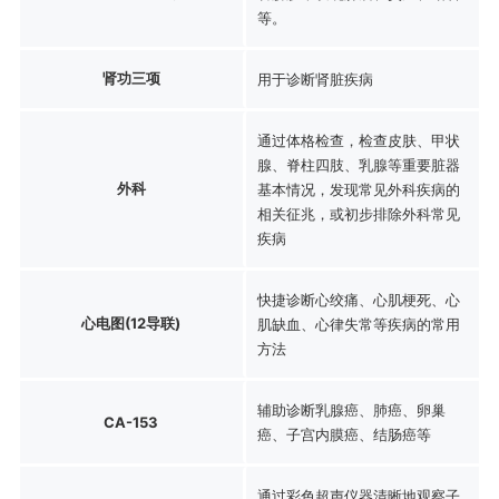
等。
肾功三项
用于诊断肾脏疾病
通过体格检查，检查皮肤、甲状
腺、脊柱四肢、乳腺等重要脏器
外科
基本情况，发现常见外科疾病的
相关征兆，或初步排除外科常见
疾病
快捷诊断心绞痛、心肌梗死、心
心电图(12导联)
肌缺血、心律失常等疾病的常用
方法
辅助诊断乳腺癌、肺癌、卵巢
CA-153
癌、子宫内膜癌、结肠癌等
通过彩色超声仪器清晰地观察子