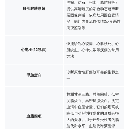
肿瘤、结石、积水、脂肪肝等）
肝胆脾胰彩超
提供高清晰度的彩色动态超声断
层图像判断，依病灶周围血管情
况、病灶内血流血供情况-良恶性
病变鉴别等。
快捷诊断心绞痛、心肌梗死、心
心电图(12导联)
肌缺血、心律失常等疾病的常用
方法
诊断原发性肝癌较可靠的指标之
甲胎蛋白
一
检测甘油三脂、总胆固醇、低密
度脂蛋白、高密度脂蛋白。测定
血清中血脂含量，它们的增高或
降低与动脉粥样硬化的形成有很
血脂四项
大的关系。用于评价受检者的脂
肪代谢水平，血脂代谢紊乱评