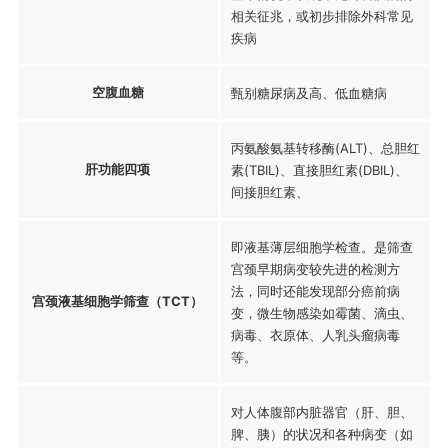
相关征兆，或初步排除外科常见
疾病
空腹血糖
甄别糖尿病及高、低血糖病
丙氨酸氨基转移酶(ALT)、总胆红
肝功能四项
素(TBIL)、直接胆红素(DBIL)、
间接胆红素、
即液基薄层细胞学检查。是筛查
宫颈早期病变较先进的检测方
法，同时还能发现部分癌前病
宫颈液基细胞学筛查（TCT）
变，微生物感染如霉菌、滴虫、
病毒、衣原体、人乳头瘤病毒
等。
对人体腹部内脏器官（肝、胆、
脾、胰）的状况和各种病变（如