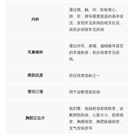
通过视、触、叩、听检查心、
肺、肝、脾等重要脏器的基本状
内科
况，发现常见疾病的相关征兆，
或初步排除常见疾病
通过对耳、鼻咽、扁桃喉等器官
耳鼻喉科
的常规检查，初步筛查常见疾
病。
癌胚抗原
癌症筛查指标之一
肾功三项
用于诊断肾脏疾病
低剂量、低辐射放射线检查，诊
断肺部疾病、心脏大小、肋骨病
胸部正位片
变、胸膜病变、胸壁纵膈病变、
支气管病变等