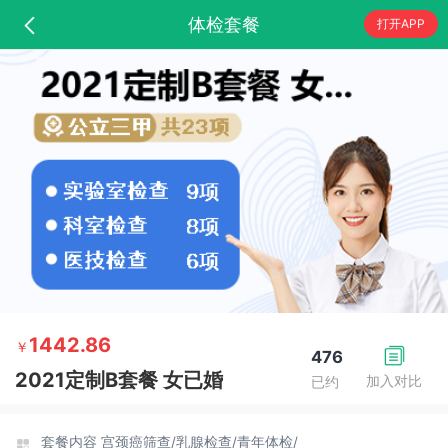
体检套餐
打开APP
1442.86
￥
476
2021定制B套餐 女已婚
加入对比
已约
套餐内容
宫颈癌筛查/
乳腺检查/
青年体检/