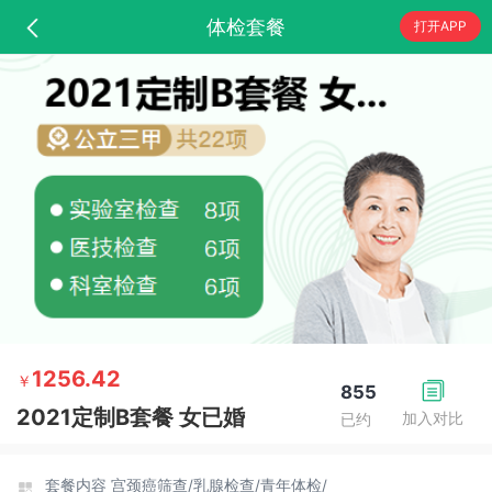
体检套餐
打开APP
1256.42
￥
855
2021定制B套餐 女已婚
加入对比
已约
套餐内容
宫颈癌筛查/
乳腺检查/
青年体检/