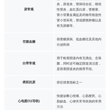
炎，尿道炎，肾病综合征，狼疮
尿常规
性肾炎，血红蛋白尿，肾梗塞、
肾小管重金属盐及药物导致急性
肾小管坏死，肾或膀胱肿瘤以及
有无尿糖等。
筛查糖尿病、低血糖症及其他内
空腹血糖
分泌疾病
用于检查阴道内有无滴虫、念珠
白带常规
菌，同时还可确定阴道清洁度，
是筛查阴道炎的推荐手段。
癌胚抗原
癌症筛查指标之一
快捷诊断心绞痛、心肌梗死、心
心电图(12导联)
肌缺血、心律失常等疾病的常用
方法