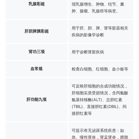
乳腺彩超
现乳腺增生、肿物、结节、囊
肿、腺瘤、乳腺癌等病变。
用于肝、胆、脾、肾等脏器相关
肝胆脾胰彩超
疾病的影像学诊断
肾功三项
用于诊断肾脏疾病
血常规
检查白细胞、红细胞、血小板等
可反映肝细胞的合成功能情况，
肝细胞实质受损情况，含丙氨酸
肝功能九项
氨基转移酶(ALT)、总胆红素
(TBIL)、直接胆红素(DBIL)、间
接胆红素等
可提示有无泌尿系统疾患：如
急、慢性肾炎，肾盂肾炎，膀胱