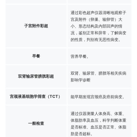
通过彩色超声仪器清晰地观察子
宫及附件（卵巢、输卵管）大
子宫附件彩超
小、形态结构及内部回声的情
况，鉴别正常和异常，了解病变
的性质，判别有无恶性病变。
早餐
营养早餐。
双肾、输尿管、膀胱等相关疾病
双肾输尿管膀胱彩超
影响学诊断
宫颈液基细胞学筛查（TCT）
能早期发现宫颈癌及癌前病变。
通过仪器测量人体身高、体重、
体脂肪率及血压，科学判断体重
一般检查
是否标准、血压是否正常、体脂
肪是否超标。