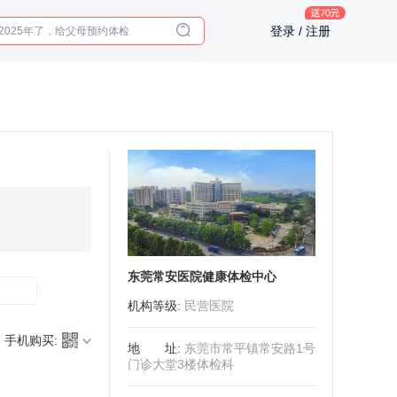
2025年了，给父母预约体检
登录 / 注册
体检前能吃药吗？
十大理由告诉你为什么要买保险
入职体检在线预约
2025年了，给父母预约体检
东莞常安医院健康体检中心
机构等级
:
民营医院
手机购买:
地址
:
东莞市常平镇常安路1号
门诊大堂3楼体检科