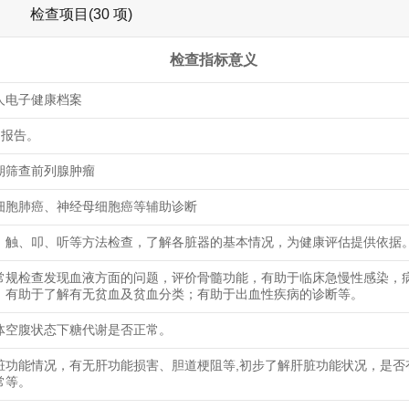
检查项目(30 项)
检查指标意义
人电子健康档案
文报告。
期筛查前列腺肿瘤
细胞肺癌、神经母细胞癌等辅助诊断
、触、叩、听等方法检查，了解各脏器的基本情况，为健康评估提供依据
常规检查发现血液方面的问题，评价骨髓功能，有助于临床急慢性感染，
；有助于了解有无贫血及贫血分类；有助于出血性疾病的诊断等。
体空腹状态下糖代谢是否正常。
脏功能情况，有无肝功能损害、胆道梗阻等,初步了解肝脏功能状况，是否
常等。