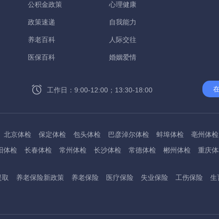
公积金政策
心理健康
政策速递
自我能力
养老百科
人际交往
医保百科
婚姻爱情
工作日：9:00-12:00；13:30-18:00
北京体检
保定体检
包头体检
巴彦淖尔体检
蚌埠体检
亳州体检
阳体检
长春体检
常州体检
长沙体检
常德体检
郴州体检
重庆体
州体检
东方体检
德阳体检
达州体检
大理体检
石嘴山体检
鄂尔
提取
养老保险新政策
养老保险
医疗保险
失业保险
工伤保险
生
桂林体检
贵港体检
广元体检
贵阳体检
红河体检
邯郸体检
衡水
淮南体检
淮北体检
菏泽体检
鹤壁体检
许昌体检
黄石体检
黄冈
州体检
吉林体检
齐齐哈尔体检
鸡西体检
嘉兴体检
金华体检
景