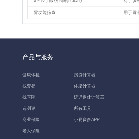
α－羟丁酸脱氢酶(HBDH)
对于诊
胃功能筛查
用于胃
产品与服务
健康体检
房贷计算器
找套餐
体脂计算器
找医院
延迟退休计算器
选测评
所有工具
商业保险
小易多多APP
老人保险