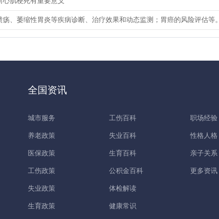
断心肌梗死有重要意义
溃疡、萎缩性胃炎等疾病诊断、治疗效果和动态监测；胃癌的风险评估等
全国资讯
城市服务
工伤百科
职场经验
养老政策
失业百科
性格人格
医保政策
生育百科
亲子关系
工伤政策
公积金百科
更多资讯
失业政策
体检解读
生育政策
健康常识