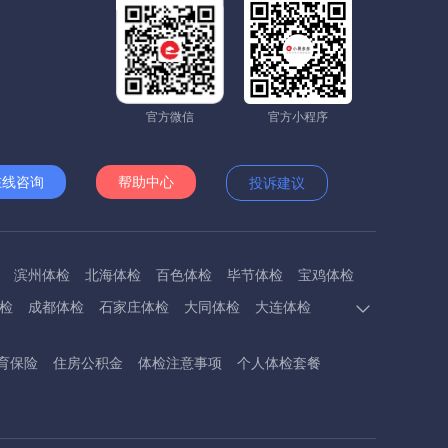
官方微信
官方小程序
在线咨询
帮助中心
投诉建议
滨州体检
北海体检
百色体检
毕节体检
宝鸡体检
检
成都体检
石家庄体检
大同体检
大连体检
多斯体检
鄂州体检
抚顺体检
阜阳体检
福州体检
育保险
住房公积金
体检注意事项
个人体检套餐
体检
呼和浩特体检
呼伦贝尔体检
葫芦岛体检
体检
衡阳体检
怀化体检
惠州体检
河源体检
德镇体检
九江体检
吉安体检
济南体检
济宁体检