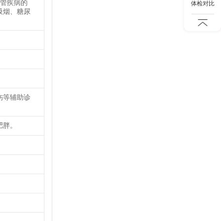
血管疾病的
体检对比
吸烟、糖尿
伤等辅助诊
肥胖。