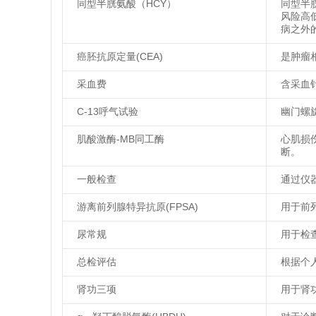
同型半胱氨酸（HCY）
同型半
风险高
病之外
癌胚抗原定量(CEA)
是肿瘤
采血费
含采血
C-13呼气试验
幽门螺
肌酸激酶-MB同工酶
心肌损
断。
一般检查
通过仪
游离前列腺特异抗原(FPSA)
用于前
尿常规
用于检
总检评估
根据个
肾功三项
用于肾