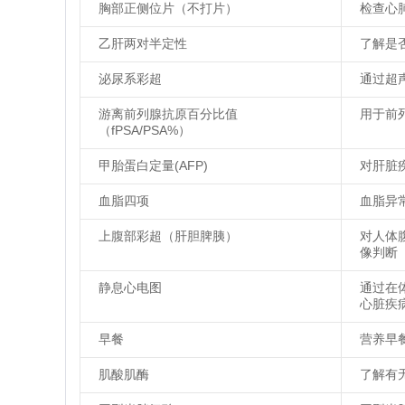
胸部正侧位片（不打片）
检查心
乙肝两对半定性
了解是
泌尿系彩超
通过超
游离前列腺抗原百分比值
用于前
（fPSA/PSA%）
甲胎蛋白定量(AFP)
对肝脏
血脂四项
血脂异
上腹部彩超（肝胆脾胰）
对人体
像判断
静息心电图
通过在
心脏疾
早餐
营养早
肌酸肌酶
了解有