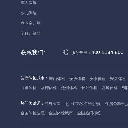
成人保险
少儿保险
养老金计算
个税计算器
联系我们:
400-1184-900
服务热线：
健康体检城市：
鞍山体检
安庆体检
安阳体检
安康体检
白银体检
承德体检
沧州体检
长治体检
赤峰体检
朝
丹东体检
大庆体检
东营体检
德州体检
东莞体检
儋
热门关键词：
终身医保
北上广深公积金贷款
住房公积金
抚州体检
佛山体检
防城港体检
赣州体检
广州体检
全国体检医院
全国体检城市
全国热门标签
哈尔滨体检
淮安体检
杭州体检
湖州体检
合肥体检
河池体检
海口体检
汉中体检
晋城体检
晋中体检
锦