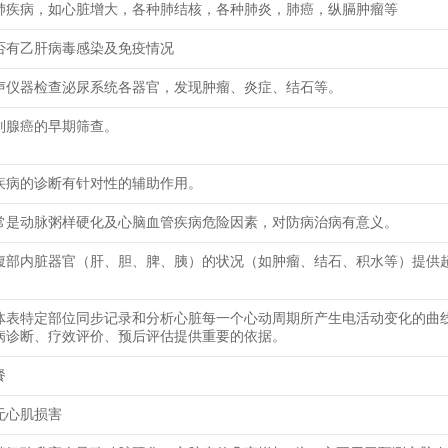
肺疾病，如心脏增大，各种肺结核，各种肺炎，肺癌，纵膈肿瘤等
否有乙肝病毒感染及免疫情况
声仪器检查泌尿系统各器官，发现肿瘤、炎症、结石等。
列腺癌的早期筛查。
疾病的诊断有针对性的辅助作用。
常是动脉粥样硬化及心脑血管疾病危险因素，对防病治病有意义。
腹部内脏器官（肝、胆、脾、胰）的状况（如肿瘤、结石、积水等）提供
体表特定部位同步记录和分析心脏每一个心动周期所产生电活动变化的曲
病诊断、疗效评价、预后评估提供重要的依据。
餐
无心肌损害