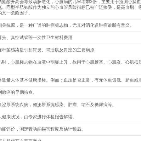
胱氨酸升高会导致动脉硬化，心脏病的几率增加3倍，主要用于预测心脑
低。同型半胱氨酸作为独立的心血管风险指标已被广泛接受，是高血脂、
的又一危险因子。
相关抗原，是一种广谱的肿瘤标志物，尤其对消化道肿瘤诊断有意义。
针头、真空试管等一次性卫生材料费用
旋杆菌感染是引起胃炎、胃溃疡及胃癌的主要病原
伤时，心肌标志物在血液中明显上升，故用于心肌梗塞、心肌炎、心肌损
器测量人体基本健康指标。例如：血压是否正常，有无体重偏低、超重或
列腺癌的早期筛查。
查泌尿系统疾病，如泌尿系统感染、肿瘤、结石及糖尿病等。
人健康状况，由专家进行体检报告解读。
功能评价，测定肾功能损害程度及估计预后。