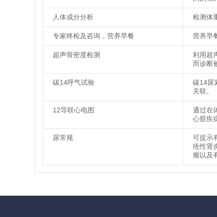
人体成分分析
检测体
专家终检及咨询，营养早餐
营养早
超声骨密度检测
利用超
而诊断
碳14呼气试验
碳14
关联。
12导联心电图
通过在
心脏疾
尿常规
可提示
疮性肾
瘤以及