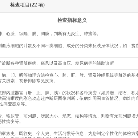
检查项目(22 项)
检查指标意义
肺、心脏、纵隔、膈、胸膜，判断有无炎症、肿瘤等。
测血液细胞的计数及不同种类细胞、成分的分类来反映身体状况，如：贫
于诊断各种肾脏疾病、痛风以及高血压、糖尿病等的辅助诊断
、触、叩、听等物理方法检查心、肺、肝、脾、肾及神经系统等脏器的基
有关线索，初步排除常见疾病。
腹部内脏器官（肝、胆、脾、胰）的状况和各种病变（如肿瘤、结石、积
供高清晰度的彩色动态超声断层图像判断，依病灶周围血管情况、病灶内
恶性病变鉴别等。
肾、输尿管、前列腺、膀胱大小、形态、结构等情况，判断有无前列腺增
恶性病变等。
的家族史、既往史、个人史、生活习惯等信息，为您制定个性化的体检方