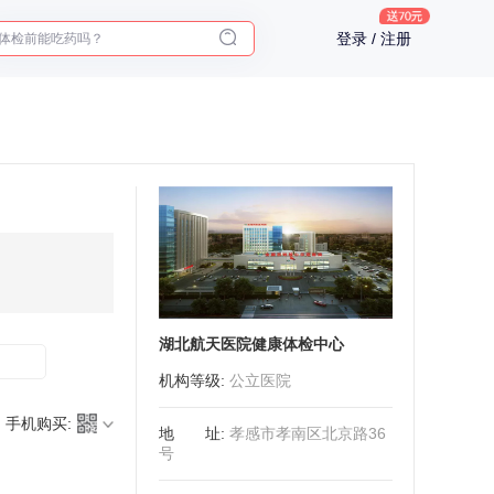
体检前能吃药吗？
登录 / 注册
十大理由告诉你为什么要买保险
入职体检在线预约
2025年了，给父母预约体检
湖北航天医院健康体检中心
机构等级
:
公立医院
手机购买:
地址
:
孝感市孝南区北京路36
号