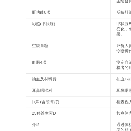
生结合
肝功能8项
反映肝
彩超(甲状腺)
甲状腺
变化，
果。
空腹血糖
评价人
诊断糖
血脂4项
测定血
检者的
抽血及材料费
抽血+
耳鼻咽喉科
耳鼻咽
眼科(含裂隙灯)
检查视
25羟维生素D
检查体
外科
通过体
病的相