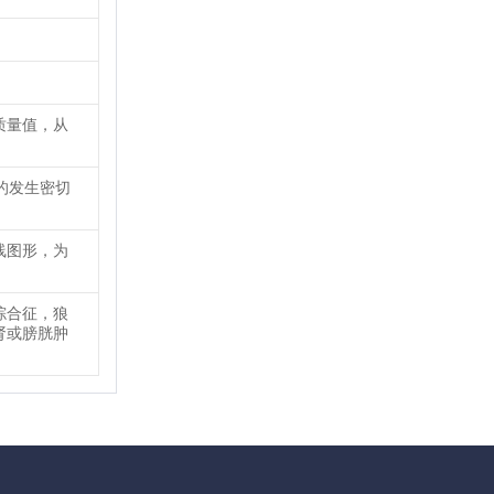
质量值，从
的发生密切
线图形，为
综合征，狼
肾或膀胱肿