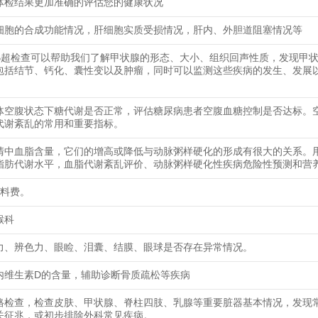
体检结果更加准确的评估您的健康状况
细胞的合成功能情况，肝细胞实质受损情况，肝内、外胆道阻塞情况等
B超检查可以帮助我们了解甲状腺的形态、大小、组织回声性质，发现甲
包括结节、钙化、囊性变以及肿瘤，同时可以监测这些疾病的发生、发展
体空腹状态下糖代谢是否正常，评估糖尿病患者空腹血糖控制是否达标。
代谢紊乱的常用和重要指标。
清中血脂含量，它们的增高或降低与动脉粥样硬化的形成有很大的关系。
脂肪代谢水平，血脂代谢紊乱评价、动脉粥样硬化性疾病危险性预测和营
材料费。
喉科
力、辨色力、眼睑、泪囊、结膜、眼球是否存在异常情况。
内维生素D的含量，辅助诊断骨质疏松等疾病
格检查，检查皮肤、甲状腺、脊柱四肢、乳腺等重要脏器基本情况，发现
关征兆，或初步排除外科常见疾病。