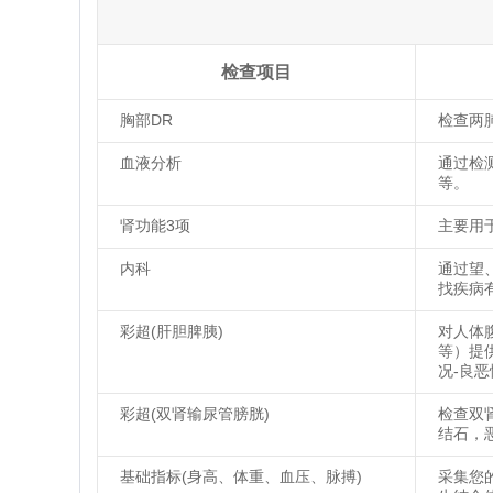
检查项目
胸部DR
检查两
血液分析
通过检
等。
肾功能3项
主要用
内科
通过望
找疾病
彩超(肝胆脾胰)
对人体
等）提
况-良
彩超(双肾输尿管膀胱)
检查双
结石，
基础指标(身高、体重、血压、脉搏)
采集您