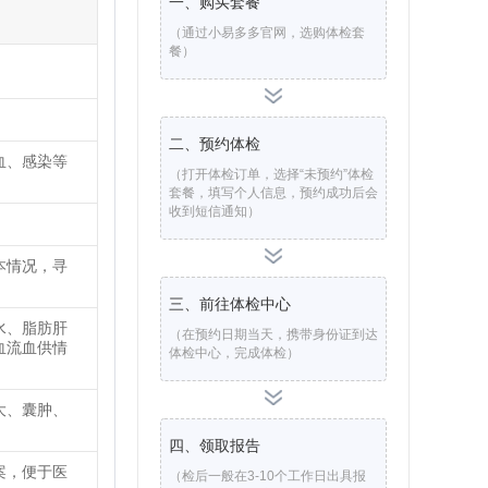
一、购买套餐
（通过小易多多官网，选购体检套
餐）
二、预约体检
血、感染等
（打开体检订单，选择“未预约”体检
套餐，填写个人信息，预约成功后会
收到短信通知）
本情况，寻
三、前往体检中心
水、脂肪肝
（在预约日期当天，携带身份证到达
血流血供情
体检中心，完成体检）
大、囊肿、
四、领取报告
案，便于医
（检后一般在3-10个工作日出具报