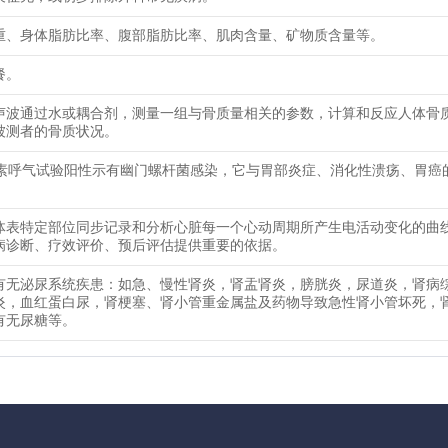
重、身体脂肪比率、腹部脂肪比率、肌肉含量、矿物质含量等。
餐。
声波通过水或耦合剂，测量一组与骨质量相关的参数，计算和反应人体骨
被测者的骨质状况。
尿素呼气试验阳性示有幽门螺杆菌感染，它与胃部炎症、消化性溃疡、胃癌
体表特定部位同步记录和分析心脏每一个心动周期所产生电活动变化的曲
病诊断、疗效评价、预后评估提供重要的依据。
有无泌尿系统疾患：如急、慢性肾炎，肾盂肾炎，膀胱炎，尿道炎，肾病
炎，血红蛋白尿，肾梗塞、肾小管重金属盐及药物导致急性肾小管坏死，
有无尿糖等。