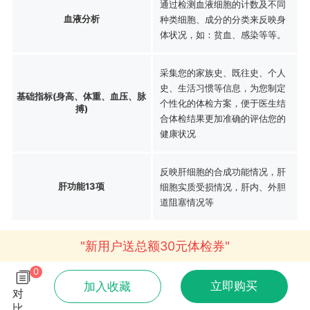
通过检测血液细胞的计数及不同
血液分析
种类细胞、成分的分类来反映身
体状况，如：贫血、感染等等。
采集您的家族史、既往史、个人
史、生活习惯等信息，为您制定
基础指标(身高、体重、血压、脉
个性化的体检方案，便于医生结
搏)
合体检结果更加准确的评估您的
健康状况
反映肝细胞的合成功能情况，肝
肝功能13项
细胞实质受损情况，肝内、外胆
道阻塞情况等
"新用户送总额30元体检券"
0
立即购买
加入收藏
对
比