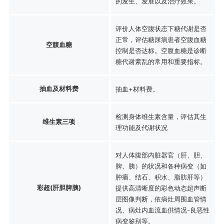
的发生、发展以及治疗效果。
评价人体空腹状态下糖代谢是否
正常，评估糖尿病患者空腹血糖
空腹血糖
控制是否达标。空腹血糖是诊断
糖代谢紊乱的常用和重要指标。
抽血及材料费
抽血+材料费。
检测身体维生素含量，评估其生
维生素三项
理功能及代谢状况
对人体腹部内脏器官（肝、胆、
脾、胰）的状况和各种病变（如
肿瘤、结石、积水、脂肪肝等）
彩超(肝胆脾胰)
提供高清晰度的彩色动态超声断
层图像判断，依病灶周围血管情
况、病灶内血流血供情况-良恶性
病变鉴别等。