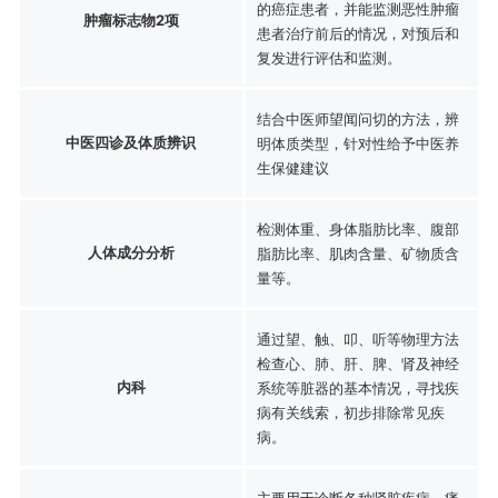
的癌症患者，并能监测恶性肿瘤
肿瘤标志物2项
患者治疗前后的情况，对预后和
复发进行评估和监测。
结合中医师望闻问切的方法，辨
中医四诊及体质辨识
明体质类型，针对性给予中医养
生保健建议
检测体重、身体脂肪比率、腹部
人体成分分析
脂肪比率、肌肉含量、矿物质含
量等。
通过望、触、叩、听等物理方法
检查心、肺、肝、脾、肾及神经
内科
系统等脏器的基本情况，寻找疾
病有关线索，初步排除常见疾
病。
主要用于诊断各种肾脏疾病、痛