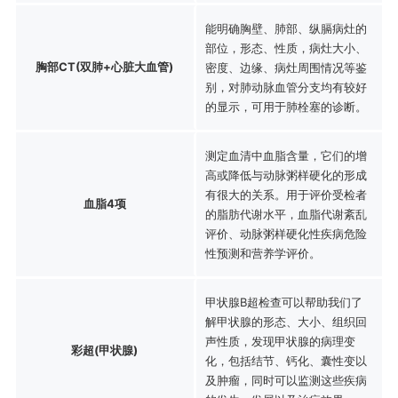
能明确胸壁、肺部、纵膈病灶的
部位，形态、性质，病灶大小、
胸部CT(双肺+心脏大血管)
密度、边缘、病灶周围情况等鉴
别，对肺动脉血管分支均有较好
的显示，可用于肺栓塞的诊断。
测定血清中血脂含量，它们的增
高或降低与动脉粥样硬化的形成
有很大的关系。用于评价受检者
血脂4项
的脂肪代谢水平，血脂代谢紊乱
评价、动脉粥样硬化性疾病危险
性预测和营养学评价。
甲状腺B超检查可以帮助我们了
解甲状腺的形态、大小、组织回
声性质，发现甲状腺的病理变
彩超(甲状腺)
化，包括结节、钙化、囊性变以
及肿瘤，同时可以监测这些疾病