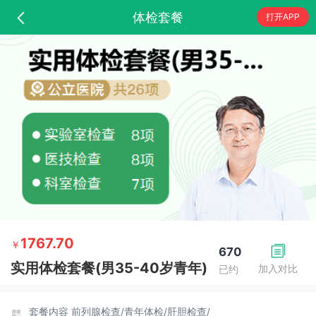
体检套餐
打开APP
1767.70
￥
670
实用体检套餐(男35-40岁青年)
加入对比
已约
套餐内容
前列腺检查/
青年体检/
肝胆检查/