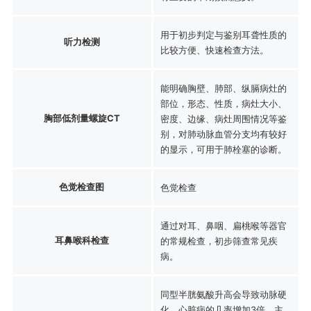
用于初步判定与鉴别耳聋性质的
听力检测
比较方便、快速检查方法。
能明确胸壁、肺部、纵膈病灶的
部位，形态、性质，病灶大小、
胸部低剂量螺旋CT
密度、边缘、病灶周围情况等鉴
别，对肺动脉血管分支均有较好
的显示，可用于肺栓塞的诊断。
色觉检查图
色觉检查
通过对耳、鼻咽、扁桃喉等器官
耳鼻喉科检查
的常规检查，初步筛查常见疾
病。
同型半胱氨酸升高会导致动脉硬
化，心脏病的几率增加3倍，主