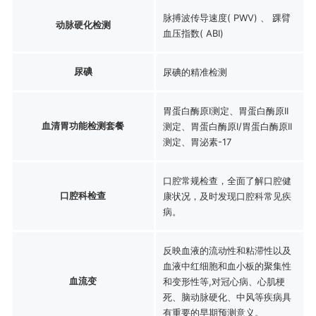
脉搏波传导速度( PWV) 、 踝臂
动脉硬化检测
血压指数( ABI)
尿碘
尿碘的精准检测
胃蛋白酶原I测定、胃蛋白酶原II
血清胃功能检测套餐
测定、胃蛋白酶原I/胃蛋白酶原II
测定、胃泌素-17
口腔常规检查，全面了解口腔健
口腔科检查
康状况，及时发现口腔科常见疾
病。
反映血液的流动性和粘滞性以及
血液中红细胞和血小板的聚集性
血流变
和变形性等,对冠心病、心肌梗
死、脑动脉硬化、中风等疾病具
有重要的早期预测意义。