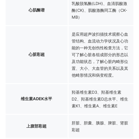
乳酸脱氢酶(LDH)、血清肌酸激
心肌酶谱
酶(CK)、肌酸激酶同工酶（CK-
MB）
是应用超声波扫描技术观察心血
管结构、血流动力学状况及心功
能的一种无创伤性检查方法，它
心脏彩超
可了解心脏各组成部分的形态以
及功能状态，了解心脏内畸形位
置、大小、大血管的关系以及其
他畸形情况和病变程度。
羟基维生素D3、羟基维生素
维生素ADEK水平
D2、羟基维生素D总水平、维生
素K1、维生素A、维生素E
肝脏、胆囊、胰腺、脾脏、肾脏
上腹部彩超
彩超