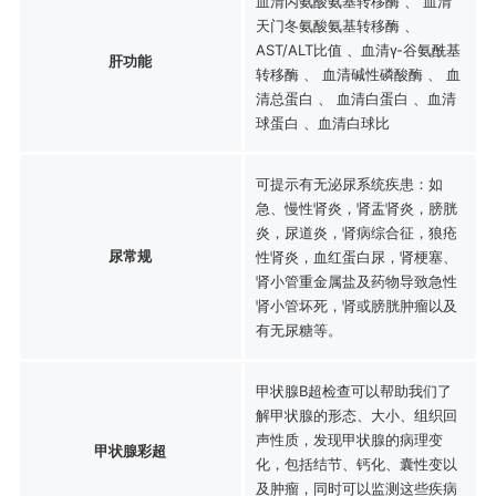
血清丙氨酸氨基转移酶 、 血清
天门冬氨酸氨基转移酶 、
AST/ALT比值 、血清γ-谷氨酰基
肝功能
转移酶 、 血清碱性磷酸酶 、 血
清总蛋白 、 血清白蛋白 、血清
球蛋白 、血清白球比
可提示有无泌尿系统疾患：如
急、慢性肾炎，肾盂肾炎，膀胱
炎，尿道炎，肾病综合征，狼疮
尿常规
性肾炎，血红蛋白尿，肾梗塞、
肾小管重金属盐及药物导致急性
肾小管坏死，肾或膀胱肿瘤以及
有无尿糖等。
甲状腺B超检查可以帮助我们了
解甲状腺的形态、大小、组织回
声性质，发现甲状腺的病理变
甲状腺彩超
化，包括结节、钙化、囊性变以
及肿瘤，同时可以监测这些疾病