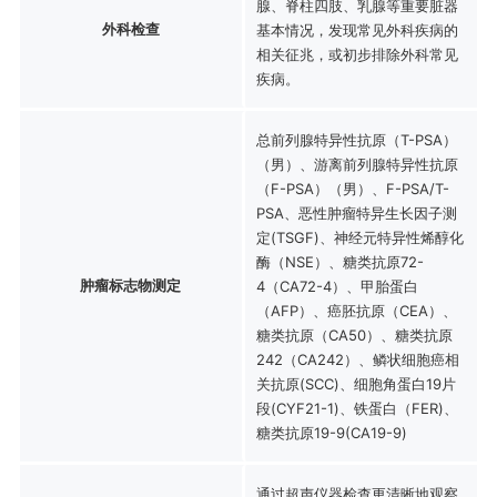
腺、脊柱四肢、乳腺等重要脏器
外科检查
基本情况，发现常见外科疾病的
相关征兆，或初步排除外科常见
疾病。
总前列腺特异性抗原（T-PSA）
（男）、游离前列腺特异性抗原
（F-PSA）（男）、F-PSA/T-
PSA、恶性肿瘤特异生长因子测
定(TSGF)、神经元特异性烯醇化
酶（NSE）、糖类抗原72-
肿瘤标志物测定
4（CA72-4）、甲胎蛋白
（AFP）、癌胚抗原（CEA）、
糖类抗原（CA50）、糖类抗原
242（CA242）、鳞状细胞癌相
关抗原(SCC)、细胞角蛋白19片
段(CYF21-1)、铁蛋白（FER)、
糖类抗原19-9(CA19-9)
通过超声仪器检查更清晰地观察