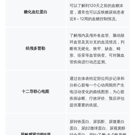
可以了解到120天之前的血糖浓
糖化血红蛋白
度，通常也可以反映糖尿病患者
近8～12周的血糖控制情况。
了解颅内及颅外各血管、脑动脉
环血管及其分支的血流情况，判
经颅多普勒
断有无硬化、狭窄、缺血、畸
形、痉挛等血管病变。可对脑血
管疾病进行动态监测。
通过在体表特定部位同步记录和
分析心脏每一个心动周期所产生
十二导联心电图
电活动变化的曲线图形，为心脏
疾病诊断、疗效评价、预后评估
提供重要的依据。
尿转铁蛋白、尿肌酐、尿微量白
蛋白、尿β2微球蛋白、尿视黄醇
尿敏感肾功能9项
结合蛋白、尿N-乙酰-β-D氨基糖