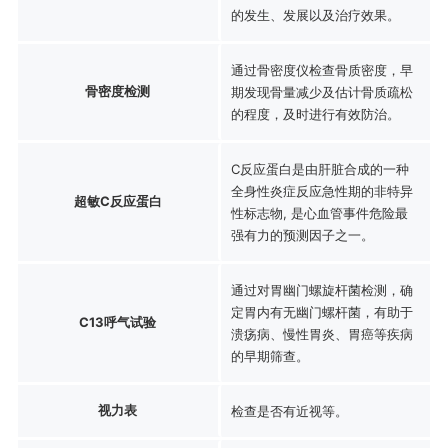
的发生、发展以及治疗效果。
通过骨密度仪检查骨质密度，早
骨密度检测
期发现骨量减少及估计骨质疏松
的程度，及时进行有效防治。
C反应蛋白是由肝脏合成的一种
全身性炎症反应急性期的非特异
超敏C反应蛋白
性标志物, 是心血管事件危险最
强有力的预测因子之一。
通过对胃幽门螺旋杆菌检测，确
定胃内有无幽门螺杆菌，有助于
C13呼气试验
溃疡病、慢性胃炎、胃癌等疾病
的早期筛查。
视力表
检查是否有近视等。