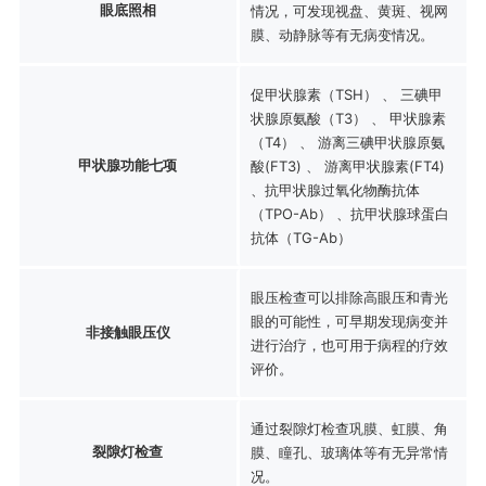
眼底照相
情况，可发现视盘、黄斑、视网
膜、动静脉等有无病变情况。
促甲状腺素（TSH） 、 三碘甲
状腺原氨酸（T3） 、 甲状腺素
（T4） 、 游离三碘甲状腺原氨
甲状腺功能七项
酸(FT3) 、 游离甲状腺素(FT4)
、抗甲状腺过氧化物酶抗体
（TPO-Ab） 、抗甲状腺球蛋白
抗体（TG-Ab）
眼压检查可以排除高眼压和青光
眼的可能性，可早期发现病变并
非接触眼压仪
进行治疗，也可用于病程的疗效
评价。
通过裂隙灯检查巩膜、虹膜、角
裂隙灯检查
膜、瞳孔、玻璃体等有无异常情
况。