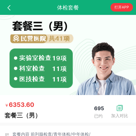
体检套餐
打开APP
6353.60
￥
695
套餐三（男）
加入对比
已约
套餐内容
前列腺检查/
青年体检/
中年体检/