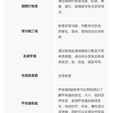
通过裂隙灯检查巩膜、虹膜、角
裂隙灯检查
膜、瞳孔、玻璃体等有无异常情
况。
检查肝肾功能，判断有无肝炎、
肾功能三项
肝硬化、肾炎、肾病综合征等疾
病
通过检测血液细胞的计数及不同
血液常规
种类细胞、成分的分类来反映身
体状况，如：贫血、感染等等。
色觉检查图
色觉检查
甲状腺B超检查可以帮助我们了
解甲状腺的形态、大小、组织回
声性质，发现甲状腺的病理变
甲状腺彩超
化，包括结节、钙化、囊性变以
及肿瘤，同时可以监测这些疾病