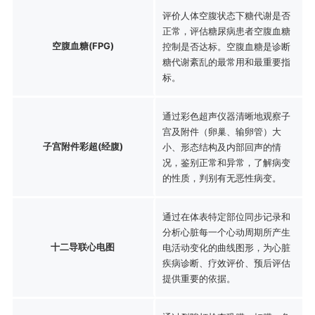
评价人体空腹状态下糖代谢是否
正常，评估糖尿病患者空腹血糖
空腹血糖(FPG)
控制是否达标。空腹血糖是诊断
糖代谢紊乱的最常用和最重要指
标。
通过彩色超声仪器清晰地观察子
宫及附件（卵巢、输卵管）大
子宫附件彩超(经腹)
小、形态结构及内部回声的情
况，鉴别正常和异常，了解病变
的性质，判别有无恶性病变。
通过在体表特定部位同步记录和
分析心脏每一个心动周期所产生
十二导联心电图
电活动变化的曲线图形，为心脏
疾病诊断、疗效评价、预后评估
提供重要的依据。