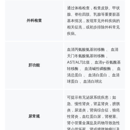
通过体格检查，检查皮肤、甲状
腺、脊柱四肢、乳腺等重要脏器
外科检查
基本情况，发现常见外科疾病的
相关征兆，或初步排除外科常见
疾病。
血清丙氨酸氨基转移酶 、 血清
天门冬氨酸氨基转移酶 、
AST/ALT比值 、血清γ-谷氨酰基
肝功能
转移酶 、 血清碱性磷酸酶 、 血
清总蛋白 、 血清白蛋白 、血清
球蛋白 、血清白球比
可提示有无泌尿系统疾患：如
急、慢性肾炎，肾盂肾炎，膀胱
炎，尿道炎，肾病综合征，狼疮
尿常规
性肾炎，血红蛋白尿，肾梗塞、
肾小管重金属盐及药物导致急性
肾小管坏死，肾或膀胱肿瘤以及