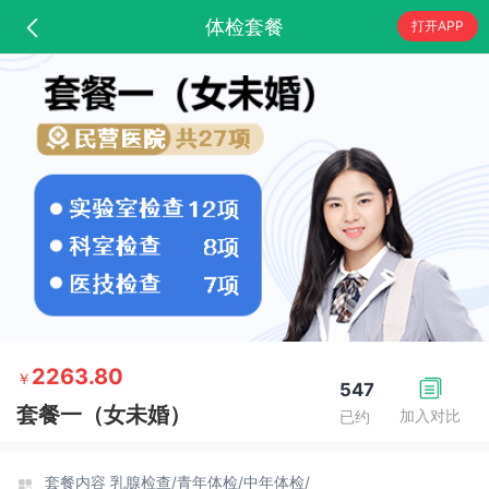
体检套餐
打开APP
2263.80
￥
547
套餐一（女未婚）
加入对比
已约
套餐内容
乳腺检查/
青年体检/
中年体检/