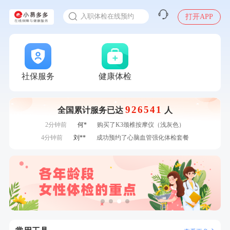
感染人偏肺病毒就会得肺炎吗
7分钟前
江**
成功预约了女性VIP体检套餐
入职体检在线预约
打开APP
7分钟前
柯**
成功预约了关怀老人B套餐
甲状腺癌怎么筛查
刚刚
赵*
购买了油米有福B款
刚刚
赵*
购买了油米有福B款
刚刚
谭**
购买了中粮可益康红豆薏米粉500g
刚刚
谭**
购买了中粮可益康红豆薏米粉500g
社保服务
健康体检
1分钟前
叶**
成功预约了女性防癌筛查套餐
1分钟前
肖**
成功预约了妇科套餐
926541
全国累计服务已达
人
2分钟前
熊**
购买了时尚羽毛球套装ES-YM601
2分钟前
何*
购买了K3颈椎按摩仪（浅灰色）
4分钟前
刘**
成功预约了心脑血管强化体检套餐
4分钟前
赵**
成功预约青春体检卡（女）
6分钟前
林**
购买了宁安堡新疆无核红枣干150g*2
6分钟前
周**
购买了BP3颈椎热敷枕
7分钟前
江**
成功预约了女性VIP体检套餐
7分钟前
柯**
成功预约了关怀老人B套餐
刚刚
赵*
购买了油米有福B款
刚刚
赵*
购买了油米有福B款