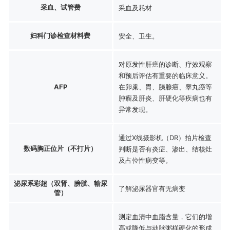
采血、试管费
采血及耗材
妇科门诊检查材料费
安全、卫生。
对原发性肝癌的诊断、疗效观察
和预后评估有重要的临床意义。
AFP
在卵巢、胃、胰腺癌、睾丸癌等
肿瘤及肝炎、肝硬化等疾病也有
异常发现。
通过X线摄影机（DR）拍片检查
数码胸正位片（不打片）
判断是否有炎症、渗出、结核灶
及占位性病变等。
泌尿系彩超（双肾、膀胱、输尿
了解泌尿器官有无病变
管）
测定血清中血脂含量，它们的增
高或降低与动脉粥样硬化的形成