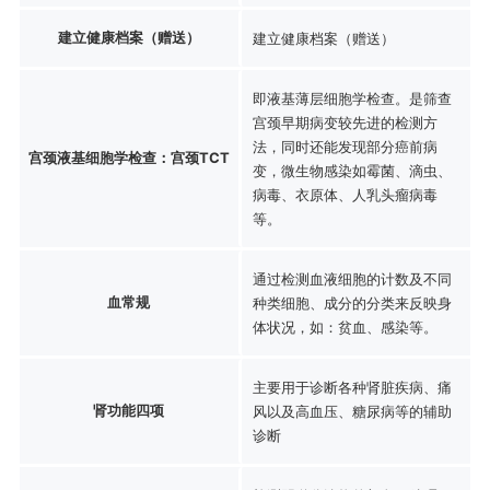
建立健康档案（赠送）
建立健康档案（赠送）
即液基薄层细胞学检查。是筛查
宫颈早期病变较先进的检测方
法，同时还能发现部分癌前病
宫颈液基细胞学检查：宫颈TCT
变，微生物感染如霉菌、滴虫、
病毒、衣原体、人乳头瘤病毒
等。
通过检测血液细胞的计数及不同
血常规
种类细胞、成分的分类来反映身
体状况，如：贫血、感染等。
主要用于诊断各种肾脏疾病、痛
肾功能四项
风以及高血压、糖尿病等的辅助
诊断