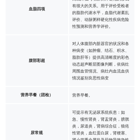
有很大的关系。用于评价受检者
血脂四项
的脂肪代谢水平，血脂代谢紊乱
评价、动脉粥样硬化性疾病危险
性预测和营养学评价。
对人体腹部内脏器官的状况和各
种病变（如肿瘤、结石、积水、
脂肪肝等）提供高清晰度的彩色
腹部彩超
动态超声断层图像判断，依病灶
周围血管情况、病灶内血流血供
情况鉴别良恶性病变
营养早餐（团检）
营养早餐。
可提示有无泌尿系统疾患：如
急、慢性肾炎，肾盂肾炎，膀胱
炎，尿道炎，肾病综合征，狼疮
尿常规
性肾炎，血红蛋白尿，肾梗塞、
肾小管重金属盐及药物导致急性