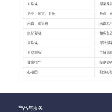
血常规
感染及
身高、体重、血压
身高、
采血、试管费
采血及
腹部彩超
相应脏
尿常规
尿路感
血脂四项
了解高
健康指导
提供咨
心电图
检查心
产品与服务