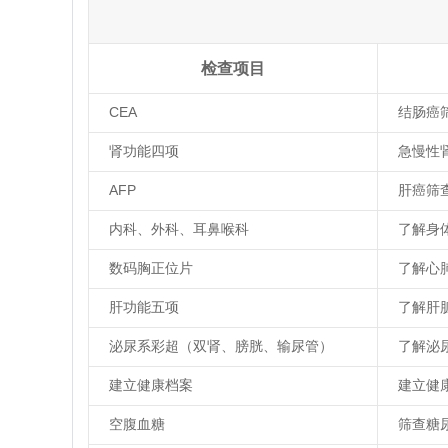
检查项目
CEA
结肠癌
肾功能四项
急慢性
AFP
肝癌筛
内科、外科、耳鼻喉科
了解身
数码胸正位片
了解心
肝功能五项
了解肝
泌尿系彩超（双肾、膀胱、输尿管）
了解泌
建立健康档案
建立健
空腹血糖
筛查糖