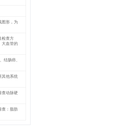
线图形，为
性检查方
、大血管的
癌、结肠癌、
断其他系统
筛查动脉硬
筛查：脂肪