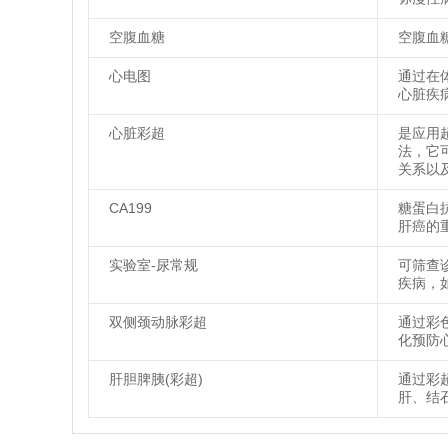
空腹血糖
空腹血
心电图
通过在
心脏疾
心脏彩超
是应用
法，它
关系以
CA199
糖蛋白
肝癌的
实验室-尿常规
可筛查
疾病，
双侧颈动脉彩超
通过彩
化预防
肝胆脾胰(彩超)
通过彩
肝、结