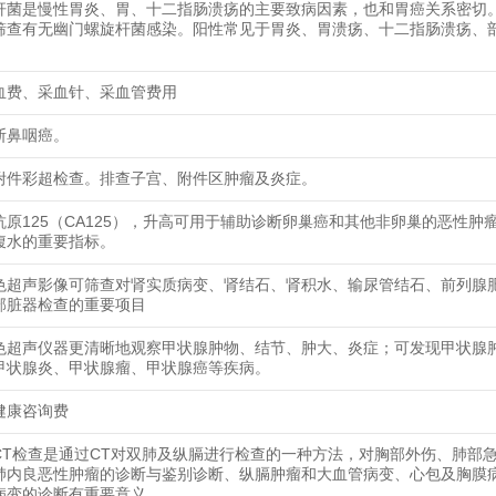
杆菌是慢性胃炎、胃、十二指肠溃疡的主要致病因素，也和胃癌关系密切
筛查有无幽门螺旋杆菌感染。阳性常见于胃炎、胃溃疡、十二指肠溃疡、
血费、采血针、采血管费用
断鼻咽癌。
附件彩超检查。排查子宫、附件区肿瘤及炎症。
抗原125（CA125），升高可用于辅助诊断卵巢癌和其他非卵巢的恶性肿
腹水的重要指标。
色超声影像可筛查对肾实质病变、肾结石、肾积水、输尿管结石、前列腺
部脏器检查的重要项目
色超声仪器更清晰地观察甲状腺肿物、结节、肿大、炎症；可发现甲状腺
甲状腺炎、甲状腺瘤、甲状腺癌等疾病。
健康咨询费
CT检查是通过CT对双肺及纵膈进行检查的一种方法，对胸部外伤、肺部
肺内良恶性肿瘤的诊断与鉴别诊断、纵膈肿瘤和大血管病变、心包及胸膜
病变的诊断有重要意义。