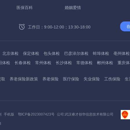
医保百科
婚姻爱情
工作日：9:00-12:00；13:30-18:00
北京体检
保定体检
包头体检
巴彦淖尔体检
蚌埠体检
亳州体检
阳体检
长春体检
常州体检
长沙体检
常德体检
郴州体检
重庆体
州体检
东方体检
德阳体检
达州体检
大理体检
石嘴山体检
鄂尔
提取
养老保险新政策
养老保险
医疗保险
失业保险
工伤保险
生
桂林体检
贵港体检
广元体检
贵阳体检
红河体检
邯郸体检
衡水
淮南体检
淮北体检
菏泽体检
鹤壁体检
许昌体检
黄石体检
黄冈
州体检
吉林体检
齐齐哈尔体检
鸡西体检
嘉兴体检
金华体检
景
阳体检
嘉峪关体检
开封体检
昆明体检
克拉玛依体检
廊坊体检
利
手机版
鄂ICP备2023007423号
公司:武汉睿才创华信息技术有限公司
底体检
柳州体检
来宾体检
泸州体检
乐山体检
凉山体检
六盘水
3
通体检
宁波体检
南平体检
宁德体检
南昌体检
南阳体检
南宁体