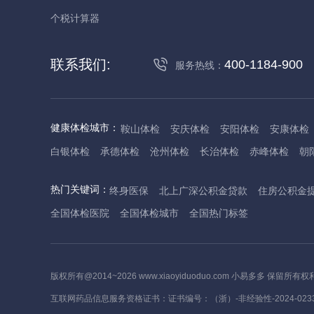
个税计算器
联系我们:
400-1184-900
服务热线：
健康体检城市：
鞍山体检
安庆体检
安阳体检
安康体检
白银体检
承德体检
沧州体检
长治体检
赤峰体检
朝
丹东体检
大庆体检
东营体检
德州体检
东莞体检
儋
热门关键词：
终身医保
北上广深公积金贷款
住房公积金
抚州体检
佛山体检
防城港体检
赣州体检
广州体检
全国体检医院
全国体检城市
全国热门标签
哈尔滨体检
淮安体检
杭州体检
湖州体检
合肥体检
河池体检
海口体检
汉中体检
晋城体检
晋中体检
锦
焦作体检
济源体检
荆门体检
荆州体检
江门体检
揭
版权所有@2014~2026 www.xiaoyiduoduo.com 小易多多 保留所有权
莱芜体检
临沂体检
聊城体检
洛阳体检
漯河体检
娄
互联网药品信息服务资格证书：证书编号：（浙）-非经验性-2024-023
茂名体检
梅州体检
绵阳体检
眉山体检
南京体检
南