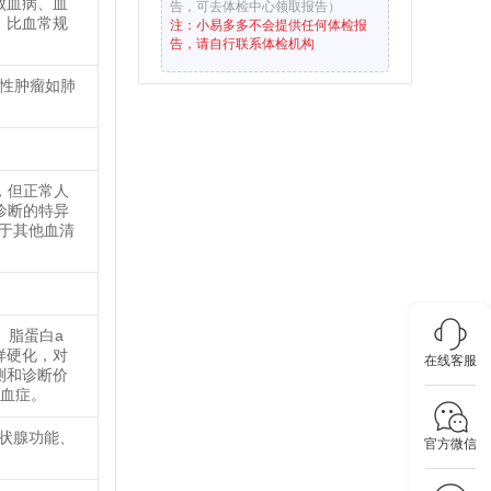
败血病、血
告，可去体检中心领取报告）
。比血常规
注：小易多多不会提供任何体检报
告，请自行联系体检机构
恶性肿瘤如肺
，但正常人
诊断的特异
高于其他血清
、脂蛋白a
样硬化，对
在线客服
测和诊断价
脂血症。
甲状腺功能、
官方微信