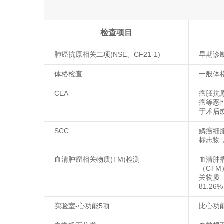
检查项目
肺癌抗原相关二项(NSE、CF21-1)
早期诊
体格检查
一般体
CEA
癌胚抗
癌等恶
于术后
SCC
鳞癌细
标志物
血清肿瘤相关物质(TM)检测
血清肿
（CT
关物质
81.2
实验室-心功能5项
比心功