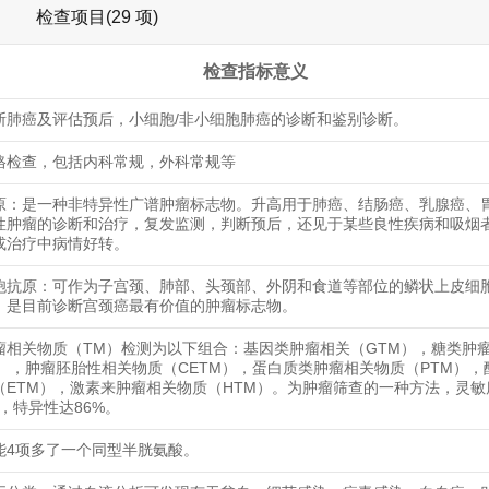
检查项目(29 项)
检查指标意义
断肺癌及评估预后，小细胞/非小细胞肺癌的诊断和鉴别诊断。
格检查，包括内科常规，外科常规等
原：是一种非特异性广谱肿瘤标志物。升高用于肺癌、结肠癌、乳腺癌、
性肿瘤的诊断和治疗，复发监测，判断预后，还见于某些良性疾病和吸烟
或治疗中病情好转。
胞抗原：可作为子宫颈、肺部、头颈部、外阴和食道等部位的鳞状上皮细
，是目前诊断宫颈癌最有价值的肿瘤标志物。
瘤相关物质（TM）检测为以下组合：基因类肿瘤相关（GTM），糖类肿
M），肿瘤胚胎性相关物质（CETM），蛋白质类肿瘤相关物质（PTM），
（ETM），激素来肿瘤相关物质（HTM）。为肿瘤筛查的一种方法，灵敏
6%，特异性达86%。
能4项多了一个同型半胱氨酸。