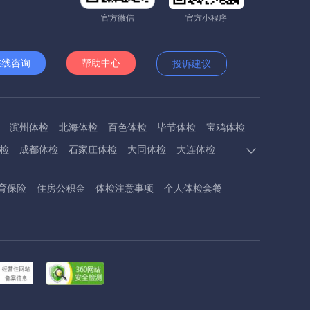
官方微信
官方小程序
在线咨询
帮助中心
投诉建议
滨州体检
北海体检
百色体检
毕节体检
宝鸡体检
检
成都体检
石家庄体检
大同体检
大连体检
多斯体检
鄂州体检
抚顺体检
阜阳体检
福州体检
育保险
住房公积金
体检注意事项
个人体检套餐
体检
呼和浩特体检
呼伦贝尔体检
葫芦岛体检
体检
衡阳体检
怀化体检
惠州体检
河源体检
德镇体检
九江体检
吉安体检
济南体检
济宁体检
临汾体检
辽阳体检
连云港体检
丽水体检
龙岩体检
体检
兰州体检
陇南体检
牡丹江体检
马鞍山体检
检
内江体检
南充体检
盘锦体检
莆田体检