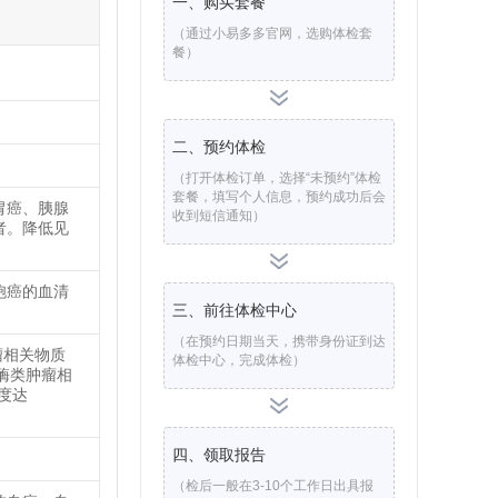
一、购买套餐
（通过小易多多官网，选购体检套
餐）
二、预约体检
（打开体检订单，选择“未预约”体检
套餐，填写个人信息，预约成功后会
胃癌、胰腺
收到短信通知）
者。降低见
胞癌的血清
三、前往体检中心
（在预约日期当天，携带身份证到达
瘤相关物质
体检中心，完成体检）
酶类肿瘤相
度达
四、领取报告
（检后一般在3-10个工作日出具报