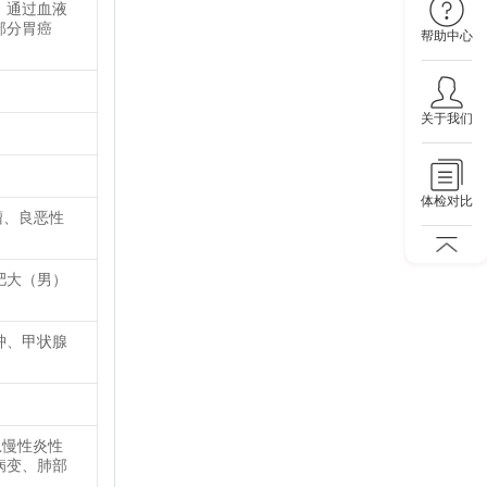
。通过血液
部分胃癌
帮助中心
关于我们
体检对比
瘤、良恶性
肥大（男）
肿、甲状腺
急慢性炎性
病变、肺部