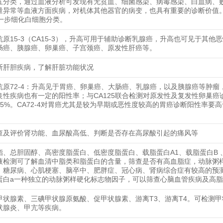
五分类，通过血液分析可发现有无贫血、细菌感染、病毒感染、白血病、
量异常等血液方面疾病，对机体其他器官的病变，也具有重要的诊断价值
进一步细化白细胞分类。
抗原15-3（CA15-3），升高可用于辅助诊断乳腺癌，升高也可见于其他
肠癌、胰腺癌、卵巢癌、子宫颈癌、原发性肝癌等。
断肝胆疾病，了解肝脏功能状况
抗原72-4：升高见于胃癌、卵巢癌、大肠癌、乳腺癌，以及胰腺癌等肿瘤
良性疾病也有一定的阳性率；与CA125联合检测对原发性及复发性卵巢癌
95%。CA72-4对胃癌尤其是较为早期或恶性度较高的胃癌诊断阳性率要
。
查及评价肾功能、血尿酸高低、判断是否存在高尿酸引起的痛风等
酯、总胆固醇、高密度脂蛋白、低密度脂蛋白、载脂蛋白A1、载脂蛋白B 
液检测可了解血清中脂类和脂蛋白的含量，筛查是否有高血脂症，动脉粥
、糖尿病、心肌梗塞、脑卒中、肥胖症、冠心病、肾病综合症有较高的预
蛋白a一种独立的动脉粥样硬化标志物因子，可以筛查心脑血管疾病及高
甲状腺素、三碘甲状腺原氨酸、促甲状腺素、游离T3、游离T4。可检测
状腺炎、甲亢等疾病。