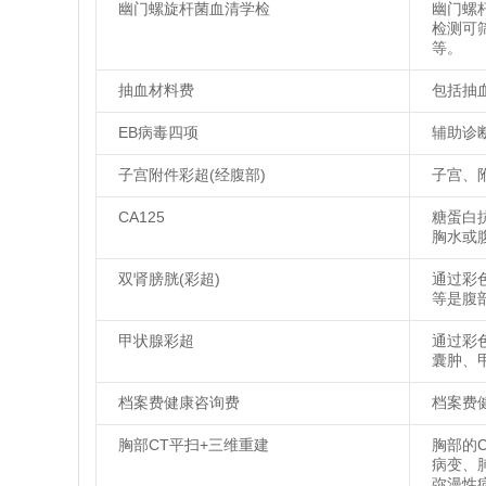
幽门螺旋杆菌血清学检
幽门螺
检测可
等。
抽血材料费
包括抽
EB病毒四项
辅助诊
子宫附件彩超(经腹部)
子宫、
CA125
糖蛋白
胸水或
双肾膀胱(彩超)
通过彩
等是腹
甲状腺彩超
通过彩
囊肿、
档案费健康咨询费
档案费
胸部CT平扫+三维重建
胸部的
病变、
弥漫性