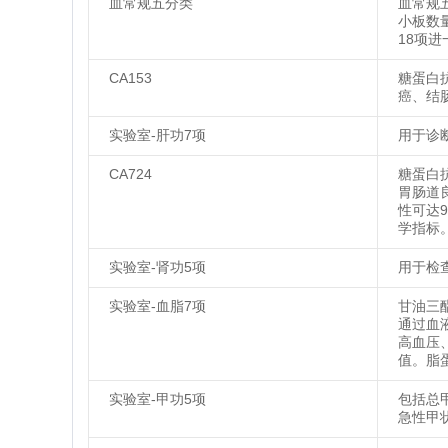
血常规五分类
血常规
小板数
18项
CA153
糖蛋白
癌、结
实验室-肝功7项
用于诊
CA724
糖蛋白
胃肠道
性可达
学指标
实验室-肾功5项
用于检
实验室-血脂7项
甘油三
通过血
高血压
值。脂
实验室-甲功5项
包括总
急性甲