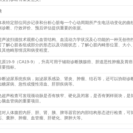
糖
体表特定部位同步记录和分析心脏每一个心动周期所产生电活动变化的曲
病诊断、疗效评价、预后评估提供重要的依据。
超声波扫描技术观察心血管结构、血流动力学状况及心功能的一种无创伤
可了解心脏各组成部分的形态以及功能状态，了解心脏内畸形位置、大小
及其他畸形情况和病变程度。
抗原19-9（CA19-9），升高可用于辅助诊断胰腺癌、胆道恶性肿瘤及胃
重要指标。
诊断泌尿系统疾病，如泌尿系感染、肾炎、肿瘤、结石等，还可以协助诊
如糖尿病、急性或慢性溶血、肝胆疾病等。
色超声检查可发现颈动脉是否有狭窄、硬化及闭塞，是否有粥样斑块，是
心脑血管病的重要项目。
超对人体腹腔内肝、胆、肾、胰、脾等器官的内部结构形态进行检查，可
石、囊肿、肿瘤、血管瘤、肝硬化、脾肿大等。