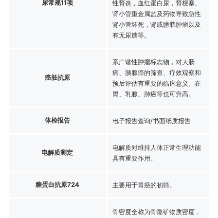
尿常规11项
性肾炎，血红蛋白尿，肾梗塞、
肾小管重金属盐及药物导致急性
肾小管坏死，肾或膀胱肿瘤以及
有无尿糖等。
系广谱性肿瘤标志物，对大肠
癌、胰腺癌的筛查、疗效观察和
癌胚抗原
预后评估有重要的临床意义。在
胃、乳腺、肺癌等也可升高。
体检报告
电子报告查询/书面纸质报告
电解质对维持人体正常生理功能
电解质测定
具有重要作用。
糖蛋白抗原724
主要用于胃癌的初筛。
骨密度全称为骨骼矿物质密度，