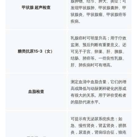
腺肿物、结节、肿大、炎症；可
甲状腺 超声检查
发现甲状腺肿、甲状腺囊肿、甲
状腺炎、甲状腺瘤、甲状腺癌等
疾病。
乳腺癌时可明显升高；用于疗效
监测、预后判断有重要意义。还
糖类抗原15-3（女）
可见于子宫、卵巢、肝、胰腺、
结肠、肺癌等。一些良性乳腺、
肝、肺疾病时可有增高。
测定血清中血脂含量，它们的增
高或降低与动脉粥样硬化的形成
血脂检查
有很大的关系。用于评价受检者
的脂肪代谢水平。
可提示有无泌尿系统疾患：如
急、慢性肾炎，肾盂肾炎，膀胱
炎，尿道炎，肾病综合征，狼疮