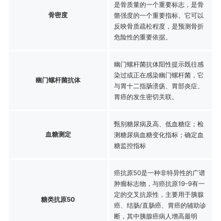
是骨质量的一个重要标志，是骨
骨密度
骼强度的一个重要指标。它可以
反映骨质疏松程度，是预测骨折
危险性的重要依据。
幽门螺杆菌抗体阳性提示既往感
染过或正在感染幽门螺杆菌，它
幽门螺杆菌抗体
与胃十二指肠溃疡、胃部炎症、
胃癌的发生密切关联。
甄别糖尿病及高、低血糖症；检
血糖测定
测糖尿病血糖变化指标；确定血
糖监控指标
癌抗原50是一种非特异性的广谱
肿瘤标志物，与癌抗原19-9有一
定的交叉抗原性，主要用于胰腺
糖类抗原50
癌、结肠/直肠癌、胃癌的辅助诊
断，其中胰腺癌病人增高最明