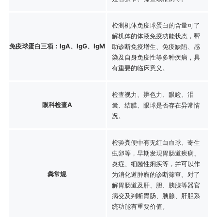
检测机体免疫球蛋白的含量可了
解机体的体液免疫功能状态，帮
免疫球蛋白三项：IgA、IgG、IgM
助诊断免疫增生、免疫缺陷、感
染及自身免疫性等多种疾病，具
有重要的临床意义。
检查视力、辨色力、眼睑、泪
眼科检查A
囊、结膜、眼球是否存在异常情
况。
检验粪便中有无红白血球、寄生
虫卵等，早期发现胃肠道疾病、
炎症、细菌性痢疾等，并可以作
粪常规
为消化道肿瘤的诊断筛查。对了
解胃肠道及肝、胆、胰腺等器官
病变及判断胃肠、胰腺、肝胆系
统功能有重要价值。