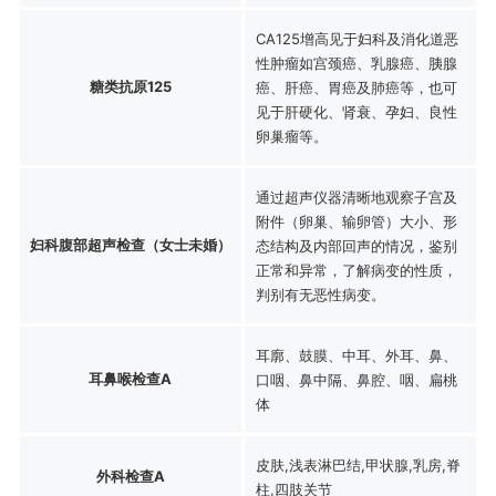
CA125增高见于妇科及消化道恶
性肿瘤如宫颈癌、乳腺癌、胰腺
糖类抗原125
癌、肝癌、胃癌及肺癌等，也可
见于肝硬化、肾衰、孕妇、良性
卵巢瘤等。
通过超声仪器清晰地观察子宫及
附件（卵巢、输卵管）大小、形
妇科腹部超声检查（女士未婚）
态结构及内部回声的情况，鉴别
正常和异常，了解病变的性质，
判别有无恶性病变。
耳廓、鼓膜、中耳、外耳、鼻、
耳鼻喉检查A
口咽、鼻中隔、鼻腔、咽、扁桃
体
皮肤,浅表淋巴结,甲状腺,乳房,脊
外科检查A
柱,四肢关节