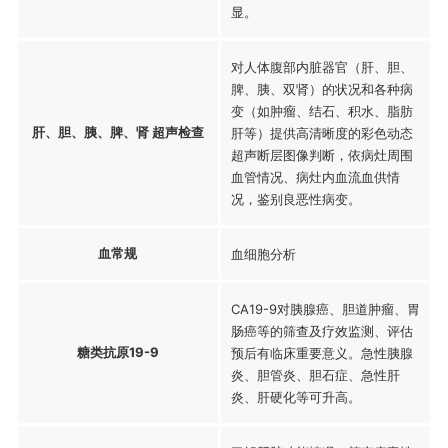
显。
对人体腹部内脏器官（肝、胆、
脾、胰、双肾）的状况和各种病
变（如肿瘤、结石、积水、脂肪
肝、胆、胰、脾、肾 超声检查
肝等）提供高清晰度的彩色动态
超声断层图像判断，依病灶周围
血管情况、病灶内血流血供情
况，鉴别良恶性病变。
血常规
血细胞分析
CA19-9对胰腺癌、胆道肿瘤、胃
肠癌等的筛查及疗效监测、评估
糖类抗原19-9
预后有临床重要意义。急性胰腺
炎、胆管炎、胆石症、急性肝
炎、肝硬化等可升高。