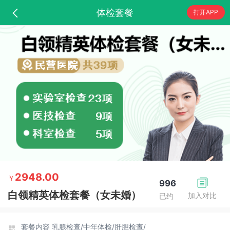
体检套餐
打开APP
2948.00
￥
996
白领精英体检套餐（女未婚）
加入对比
已约
套餐内容
乳腺检查/
中年体检/
肝胆检查/