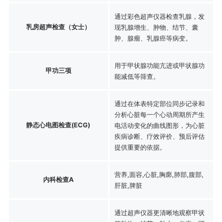
通过彩色超声仪器检查乳腺，发
乳房超声检查（女士）
现乳腺增生、肿物、结节、囊
肿、腺瘤、乳腺癌等病变。
用于甲状腺功能亢进或甲状腺功
甲功三项
能减低等筛查。
通过在体表特定部位同步记录和
分析心脏每一个心动周期所产生
静态心电图检查(ECG)
电活动变化的曲线图形，为心脏
疾病诊断、疗效评价、预后评估
提供重要的依据。
营养,面容,心脏,胸廓,肺部,腹部,
内科检查A
肝脏,脾脏
通过超声仪器更清晰地观察甲状