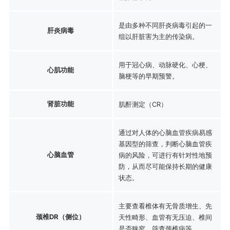
是由多种不同肝炎病毒引起的一
肝炎病毒
组以肝脏害为主的传染病。
用于冠心病、动脉硬化、心梗、
心肌功能
脑梗等的早期预警。
肾脏功能
肌酐测定（CR）
通过对人体的心脑血管疾病易感
基因型的筛查，判断心脑血管疾
心脑血管
病的风险，可进行有针对性地预
防，从而尽可能保持长期的健康
状态。
主要查看椎体有无骨质增生、先
颈椎DR（侧位）
天性畸形、血管有无压迫、椎间
是否狭窄、筛查颈椎病等。