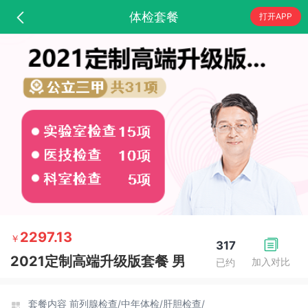
体检套餐
打开APP
2297.13
￥
317
2021定制高端升级版套餐 男
加入对比
已约
套餐内容
前列腺检查/
中年体检/
肝胆检查/