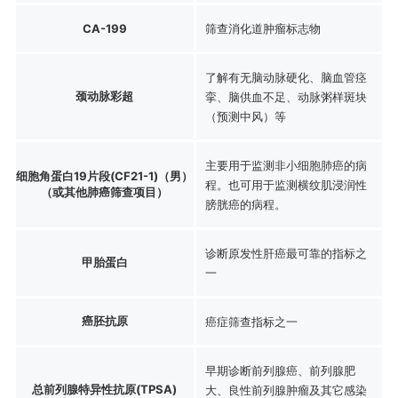
CA-199
筛查消化道肿瘤标志物
了解有无脑动脉硬化、脑血管痉
颈动脉彩超
挛、脑供血不足、动脉粥样斑块
（预测中风）等
主要用于监测非小细胞肺癌的病
细胞角蛋白19片段(CF21-1)（男）
程。也可用于监测横纹肌浸润性
（或其他肺癌筛查项目）
膀胱癌的病程。
诊断原发性肝癌最可靠的指标之
甲胎蛋白
一
癌胚抗原
癌症筛查指标之一
早期诊断前列腺癌、前列腺肥
总前列腺特异性抗原(TPSA)
大、良性前列腺肿瘤及其它感染