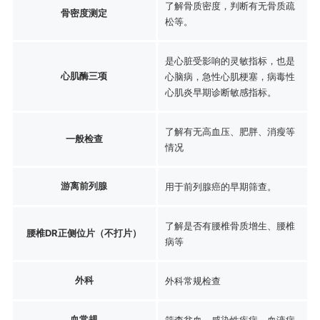
了解骨质密度，判断有无骨质疏
骨密度测定
松等。
是心脏受影响的灵敏指标，也是
心肌酶三项
心脑病，急性心肌梗塞，病毒性
心肌炎早期诊断敏感指标。
了解有无高血压、肥胖、消瘦等
一般检查
情况
游离前列腺
用于前列腺癌的早期筛查。
了解是否有腰椎骨质增生、腰椎
腰椎DR正侧位片（不打片）
病等
外科
外科常规检查
血常规
筛查贫血、感染性疾病、血液病