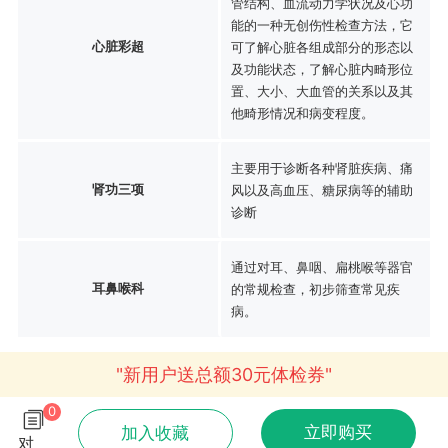
管结构、血流动力学状况及心功
能的一种无创伤性检查方法，它
心脏彩超
可了解心脏各组成部分的形态以
及功能状态，了解心脏内畸形位
置、大小、大血管的关系以及其
他畸形情况和病变程度。
主要用于诊断各种肾脏疾病、痛
肾功三项
风以及高血压、糖尿病等的辅助
诊断
通过对耳、鼻咽、扁桃喉等器官
耳鼻喉科
的常规检查，初步筛查常见疾
病。
"新用户送总额30元体检券"
0
立即购买
加入收藏
对