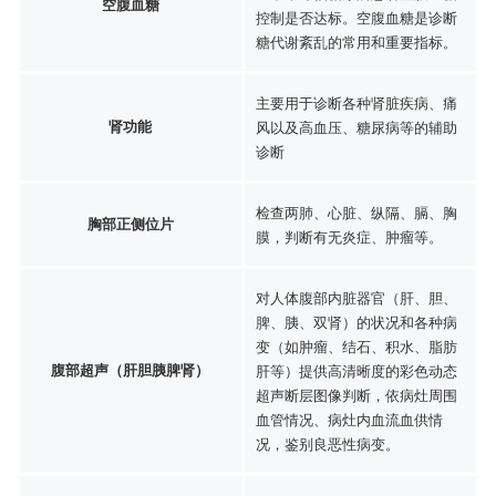
空腹血糖
控制是否达标。空腹血糖是诊断
糖代谢紊乱的常用和重要指标。
主要用于诊断各种肾脏疾病、痛
肾功能
风以及高血压、糖尿病等的辅助
诊断
检查两肺、心脏、纵隔、膈、胸
胸部正侧位片
膜，判断有无炎症、肿瘤等。
对人体腹部内脏器官（肝、胆、
脾、胰、双肾）的状况和各种病
变（如肿瘤、结石、积水、脂肪
腹部超声（肝胆胰脾肾）
肝等）提供高清晰度的彩色动态
超声断层图像判断，依病灶周围
血管情况、病灶内血流血供情
况，鉴别良恶性病变。