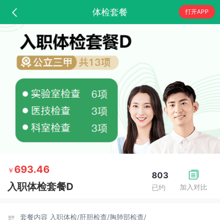
体检套餐
打开APP
693.46
￥
803
入职体检套餐D
加入对比
已约
套餐内容
入职体检/
肝胆检查/
胸肺部检查/