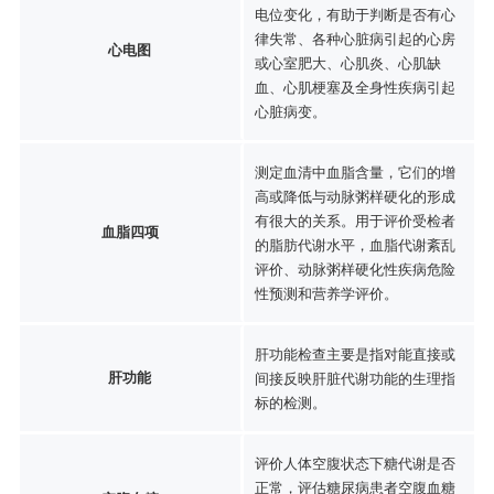
电位变化，有助于判断是否有心
律失常、各种心脏病引起的心房
心电图
或心室肥大、心肌炎、心肌缺
血、心肌梗塞及全身性疾病引起
心脏病变。
测定血清中血脂含量，它们的增
高或降低与动脉粥样硬化的形成
有很大的关系。用于评价受检者
血脂四项
的脂肪代谢水平，血脂代谢紊乱
评价、动脉粥样硬化性疾病危险
性预测和营养学评价。
肝功能检查主要是指对能直接或
肝功能
间接反映肝脏代谢功能的生理指
标的检测。
评价人体空腹状态下糖代谢是否
正常，评估糖尿病患者空腹血糖