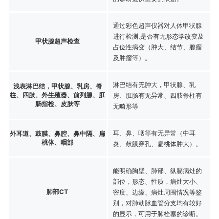
通过彩色超声仪器对人体甲状腺
进行检测,是否有无形态学改变及
甲状腺超声检查
占位性病变（肿大、结节、腺瘤
及肿瘤等）。
淋巴结有无肿大，甲状腺、乳
浅表淋巴结，甲状腺、乳房、脊
柱、四肢、外生殖器、前列腺、肛
房、肛肠有无异常、四肢脊柱有
肠指检、皮肤等
无畸形等
耳、鼻、咽等有无异常（中耳
外耳道、鼓膜、鼻腔、鼻中隔、扁
桃体、咽部
炎、鼓膜穿孔、扁桃体肿大）。
能明确胸壁、肺部、纵膈病灶的
部位，形态、性质，病灶大小、
肺部CT
密度、边缘、病灶周围情况等鉴
别，对肺动脉血管分支均有较好
的显示，可用于肺栓塞的诊断。