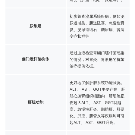
初步筛查泌尿系统疾病，例如泌
尿道感染、胆道阻塞、急慢性肾
尿常规
炎、泌尿道结石、糖尿病、肾病
变症状群等
通过血液检查胃幽门螺杆菌感染
幽门螺杆菌抗体
的情况，对胃炎、胃溃疡的抗菌
治疗提供依据。
更好地了解肝胆系统功能状况。
ALT、 AST、GGT主要存在于肝
胆心脑肾组织细胞内，肝细胞损
肝胆功能
伤越大ALT、 AST、GGT就越
高。急慢性肝炎、脂肪肝、肝硬
化、肝癌、胆管炎等疾病均可引
起ALT、 AST、GGT升高。