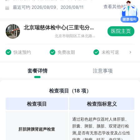
查看其他时间
最近可约
2026/08/09、2026/08/11
北京瑞慈体检中心(三里屯分院)
医院主页
北京市朝阳区工体北路8号院三里屯SOHO5楼六号商场3层
快速预约
免费改期
未检可退
套餐详情
注意事项
检查项目（18 项）
检查项目
检查指标意义
通过彩色超声仪器对人体肝脏、
胆囊、脾脏、胰脏、双肾进行检
肝胆脾胰肾超声检查
测,是否有无形态学改变及占位性
病变（肿瘤，结石，炎症等）。