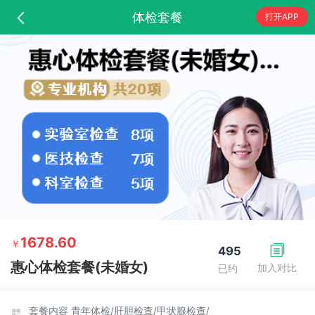
体检套餐
打开APP
1678.60
￥
495
惠心体检套餐(未婚女)
加入对比
已约
套餐内容
青年体检/
肝胆检查/
甲状腺检查/