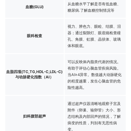
从血糖水平了解是否有低血糖、
血糖(GLU)
糖尿病.了解血糖控制情况等
视力、辨色力、眼睑、结膜、泪
器；通过裂隙灯、眼底镜检查瞳
眼科检查
孔、角膜、虹膜、晶状体、玻璃
体和眼底。
可以反映体内脂类代谢的情况。
有助于评估心脑血管疾病风险。
血脂四项(TC,TG,HDL-C,LDL-C)
当AI≥4异常。数值越大动脉硬化
与动脉硬化指数（AI）
的程度越重，发生心脑血管的危
险性越高。
通过超声仪器清晰地观察子宫及
附件（卵巢、输卵管）大小、形
妇科腹部超声
态结构及内部回声的情况，了解
病变的性质，判别有无恶性病
变。