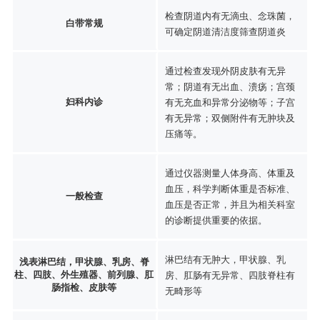
检查阴道内有无滴虫、念珠菌，
白带常规
可确定阴道清洁度筛查阴道炎
通过检查发现外阴皮肤有无异
常；阴道有无出血、溃疡；宫颈
妇科内诊
有无充血和异常分泌物等；子宫
有无异常；双侧附件有无肿块及
压痛等。
通过仪器测量人体身高、体重及
血压，科学判断体重是否标准、
一般检查
血压是否正常，并且为相关科室
的诊断提供重要的依据。
淋巴结有无肿大，甲状腺、乳
浅表淋巴结，甲状腺、乳房、脊
柱、四肢、外生殖器、前列腺、肛
房、肛肠有无异常、四肢脊柱有
肠指检、皮肤等
无畸形等