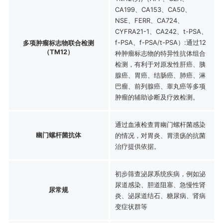
CA199、CA153、CA50、
NSE、FERR、CA724、
CYFRA21-1、CA242、t-PSA、
f-PSA、f-PSA/t-PSA）:通过12
多项肿瘤标志物联合检测
（TM12）
种肿瘤标志物的特异性抗体组合
检测，有利于对原发性肝癌、胰
腺癌、胃癌、结肠癌、肺癌、淋
巴瘤、前列腺癌、睾丸癌等多项
肿瘤的辅助诊断及疗效检测。
通过血液检查胃幽门螺杆菌感染
幽门螺杆菌抗体
的情况，对胃炎、胃溃疡的抗菌
治疗提供依据。
初步筛查泌尿系统疾病，例如泌
尿道感染、胆道阻塞、急慢性肾
尿常规
炎、泌尿道结石、糖尿病、肾病
变症状群等