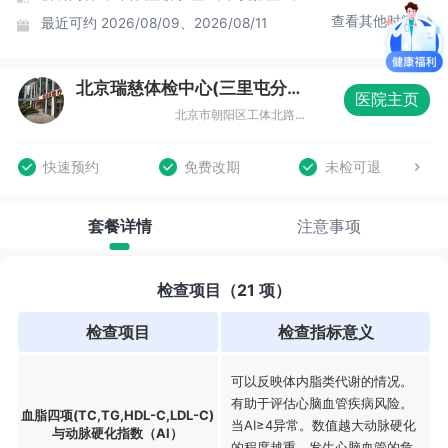
查看其他时间
最近可约
2026/08/09、2026/08/11
北京瑞慈体检中心(三里屯分院)
医院主页
北京市朝阳区工体北路8号院三里屯SOHO5楼六号商场3层
快速预约
免费改期
未检可退
套餐详情
注意事项
检查项目（21 项）
检查项目
检查指标意义
可以反映体内脂类代谢的情况。
有助于评估心脑血管疾病风险。
血脂四项(TC,TG,HDL-C,LDL-C)
当AI≥4异常。数值越大动脉硬化
与动脉硬化指数（AI）
的程度越重，发生心脑血管的危