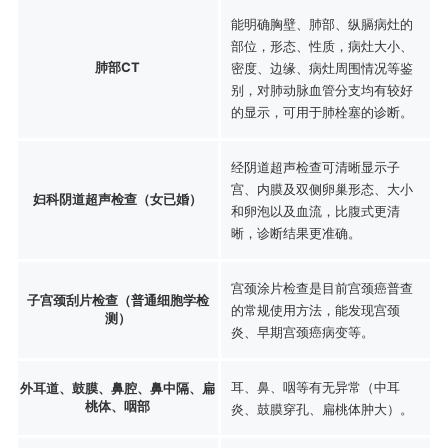
能明确胸壁、肺部、纵膈病灶的
部位，形态、性质，病灶大小、
肺部CT
密度、边缘、病灶周围情况等鉴
别，对肺动脉血管分支均有较好
的显示，可用于肺栓塞的诊断。
经阴道超声检查可清晰显示子
宫、内膜及双侧卵巢形态、大小
妇科阴道超声检查（女已婚）
和卵泡以及血流，比腹式更清
晰，诊断结果更准确。
宫颈涂片检查是目前宫颈癌普查
子宫颈刮片检查（普通细胞学检
的常规使用方法，能发现宫颈
测）
炎、早期宫颈癌病变等。
耳、鼻、咽等有无异常（中耳
外耳道、鼓膜、鼻腔、鼻中隔、扁
桃体、咽部
炎、鼓膜穿孔、扁桃体肿大）。