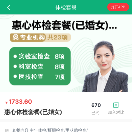
体检套餐
打开APP
1733.60
￥
670
惠心体检套餐(已婚女)
加入对比
已约
套餐内容
中年体检/
肝胆检查/
甲状腺检查/