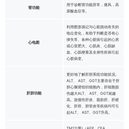
用于诊断肾功能异常，痛风，高
肾功能
尿酸血症等。
利用图形描记与心脏跳动有关的
电位变化，有助于判断是否有心
律失常、各种心脏病引起的心房
心电图
或心室肥大、心肌炎、心肌缺
血、心肌梗塞及全身性疾病引起
心脏病变。
更好地了解肝胆系统功能状况。
ALT、 AST、GGT主要存在于肝
胆心脑肾组织细胞内，肝细胞损
肝胆功能
伤越大ALT、 AST、GGT就越
高。急慢性肝炎、脂肪肝、肝硬
化、肝癌、胆管炎等疾病均可引
起ALT、 AST、GGT升高。
TM12(男)（AFP、CEA、