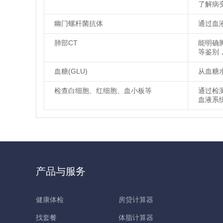
了解病
幽门螺杆菌抗体
通过血
肺部CT
能明确
等鉴别
血糖(GLU)
从血糖
检查白细胞、红细胞、血小板等
通过检
血液系
产品与服务
健康体检
房贷计算器
找套餐
体脂计算器