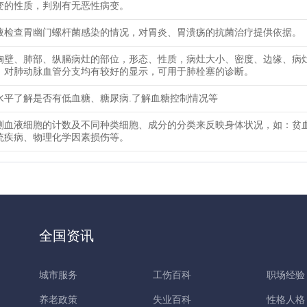
变的性质，判别有无恶性病变。
液检查胃幽门螺杆菌感染的情况，对胃炎、胃溃疡的抗菌治疗提供依据。
胸壁、肺部、纵膈病灶的部位，形态、性质，病灶大小、密度、边缘、病
，对肺动脉血管分支均有较好的显示，可用于肺栓塞的诊断。
水平了解是否有低血糖、糖尿病.了解血糖控制情况等
测血液细胞的计数及不同种类细胞、成分的分类来反映身体状况，如：贫
统疾病、物理化学因素损伤等。
全国资讯
城市服务
工伤百科
职场经验
养老政策
失业百科
性格人格