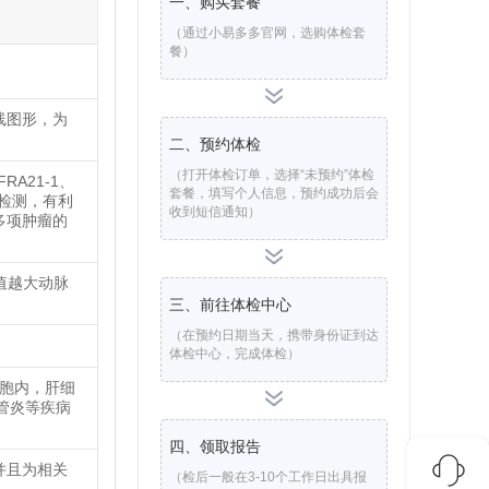
一、购买套餐
（通过小易多多官网，选购体检套
餐）
线图形，为
二、预约体检
（打开体检订单，选择“未预约”体检
FRA21-1、
套餐，填写个人信息，预约成功后会
组合检测，有利
收到短信通知）
多项肿瘤的
值越大动脉
三、前往体检中心
（在预约日期当天，携带身份证到达
体检中心，完成体检）
细胞内，肝细
胆管炎等疾病
四、领取报告
并且为相关
（检后一般在3-10个工作日出具报