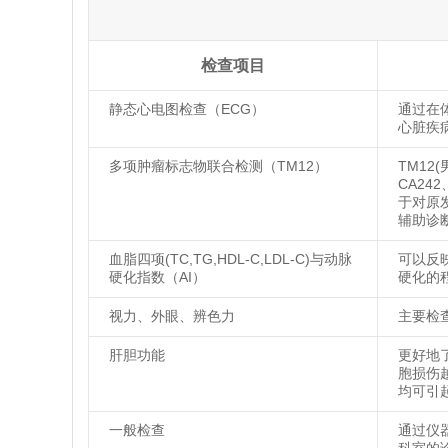
检查项目
静态心电图检查（ECG）
通过在
心脏疾
多项肿瘤标志物联合检测（TM12）
TM12(
CA24
于对原
辅助诊
血脂四项(TC,TG,HDL-C,LDL-C)与动脉
可以反
硬化指数（AI）
硬化的
视力、外眼、辨色力
主要检
肝胆功能
更好地
胞损伤
均可引起
一般检查
通过仪