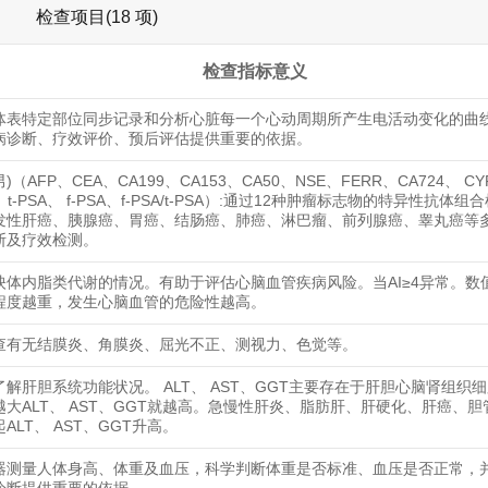
检查项目(18 项)
检查指标意义
体表特定部位同步记录和分析心脏每一个心动周期所产生电活动变化的曲
病诊断、疗效评价、预后评估提供重要的依据。
男)（AFP、CEA、CA199、CA153、CA50、NSE、FERR、CA724、 CY
2、t-PSA、 f-PSA、f-PSA/t-PSA）:通过12种肿瘤标志物的特异性抗体
发性肝癌、胰腺癌、胃癌、结肠癌、肺癌、淋巴瘤、前列腺癌、睾丸癌等
断及疗效检测。
映体内脂类代谢的情况。有助于评估心脑血管疾病风险。当AI≥4异常。数
程度越重，发生心脑血管的危险性越高。
查有无结膜炎、角膜炎、屈光不正、测视力、色觉等。
了解肝胆系统功能状况。 ALT、 AST、GGT主要存在于肝胆心脑肾组织
越大ALT、 AST、GGT就越高。急慢性肝炎、脂肪肝、肝硬化、肝癌、
ALT、 AST、GGT升高。
器测量人体身高、体重及血压，科学判断体重是否标准、血压是否正常，