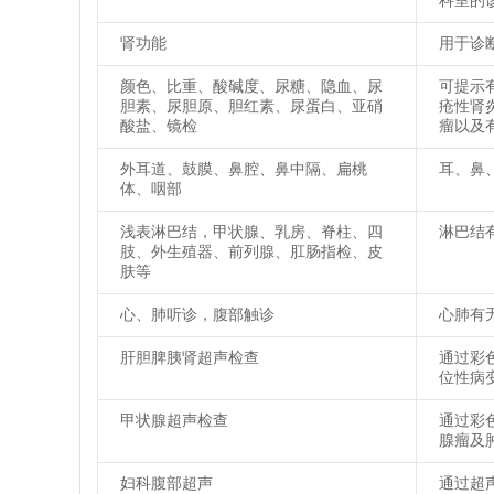
科室的
肾功能
用于诊
颜色、比重、酸碱度、尿糖、隐血、尿
可提示
胆素、尿胆原、胆红素、尿蛋白、亚硝
疮性肾
酸盐、镜检
瘤以及
外耳道、鼓膜、鼻腔、鼻中隔、扁桃
耳、鼻
体、咽部
浅表淋巴结，甲状腺、乳房、脊柱、四
淋巴结
肢、外生殖器、前列腺、肛肠指检、皮
肤等
心、肺听诊，腹部触诊
心肺有
肝胆脾胰肾超声检查
通过彩
位性病
甲状腺超声检查
通过彩
腺瘤及
妇科腹部超声
通过超