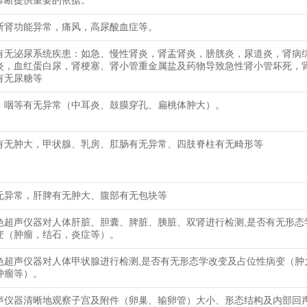
诊断提供重要的依据。
断肾功能异常，痛风，高尿酸血症等。
有无泌尿系统疾患：如急、慢性肾炎，肾盂肾炎，膀胱炎，尿道炎，肾病
炎，血红蛋白尿，肾梗塞、肾小管重金属盐及药物导致急性肾小管坏死，
有无尿糖等
、咽等有无异常（中耳炎、鼓膜穿孔、扁桃体肿大）。
有无肿大，甲状腺、乳房、肛肠有无异常、四肢脊柱有无畸形等
无异常，肝脾有无肿大、腹部有无包块等
色超声仪器对人体肝脏、胆囊、脾脏、胰脏、双肾进行检测,是否有无形态
变（肿瘤，结石，炎症等）。
色超声仪器对人体甲状腺进行检测,是否有无形态学改变及占位性病变（肿
肿瘤等）。
声仪器清晰地观察子宫及附件（卵巢、输卵管）大小、形态结构及内部回