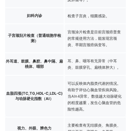
妇科内诊
检查子宫炎，细菌感染。
宫颈涂片检查是目前宫颈癌普查
子宫颈刮片检查（普通细胞学检
的常规使用方法，能发现宫颈
测）
炎、早期宫颈癌病变等。
耳、鼻、咽等有无异常（中耳
外耳道、鼓膜、鼻腔、鼻中隔、扁
桃体、咽部
炎、鼓膜穿孔、扁桃体肿大）。
可以反映体内脂类代谢的情况。
有助于评估心脑血管疾病风险。
血脂四项(TC,TG,HDL-C,LDL-C)
当AI≥4异常。数值越大动脉硬化
与动脉硬化指数（AI）
的程度越重，发生心脑血管的危
险性越高。
主要检查有无结膜炎、角膜炎、
视力、外眼、辨色力