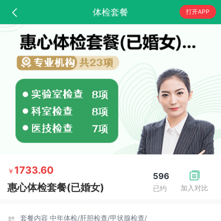
体检套餐
打开APP
1733.60
￥
596
惠心体检套餐(已婚女)
加入对比
已约
套餐内容
中年体检/
肝胆检查/
甲状腺检查/