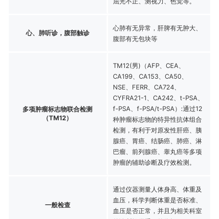
屈光不正、测视力、色觉等。
心肺有无异常，肝脾有无肿大、
心、肺听诊，腹部触诊
腹部有无包块等
TM12(男)（AFP、CEA、
CA199、CA153、CA50、
NSE、FERR、CA724、
CYFRA21-1、CA242、t-PSA、
f-PSA、f-PSA/t-PSA）:通过12
多项肿瘤标志物联合检测
（TM12）
种肿瘤标志物的特异性抗体组合
检测，有利于对原发性肝癌、胰
腺癌、胃癌、结肠癌、肺癌、淋
巴瘤、前列腺癌、睾丸癌等多项
肿瘤的辅助诊断及疗效检测。
通过仪器测量人体身高、体重及
血压，科学判断体重是否标准、
一般检查
血压是否正常，并且为相关科室