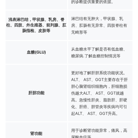
的诊断提供重要的依据。
淋巴结有无肿大，甲状腺、乳
浅表淋巴结，甲状腺、乳房、脊
柱、四肢、外生殖器、前列腺、肛
房、肛肠有无异常、四肢脊柱有
肠指检、皮肤等
无畸形等
从血糖水平了解是否有低血糖、
血糖(GLU)
糖尿病.了解血糖控制情况等
更好地了解肝胆系统功能状况。
ALT、 AST、GGT主要存在于肝
胆心脑肾组织细胞内，肝细胞损
肝胆功能
伤越大ALT、 AST、GGT就越
高。急慢性肝炎、脂肪肝、肝硬
化、肝癌、胆管炎等疾病均可引
起ALT、 AST、GGT升高。
用于诊断肾功能异常，痛风，高
肾功能
尿酸血症等。