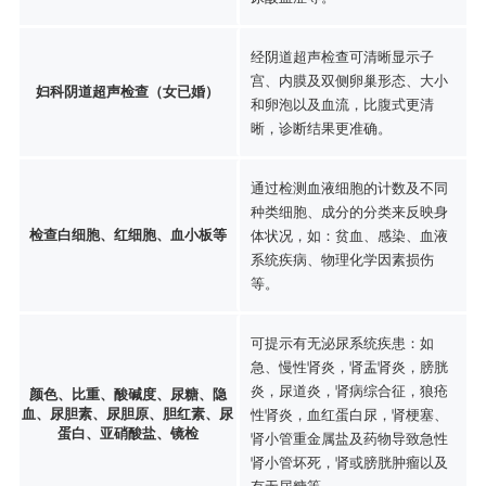
经阴道超声检查可清晰显示子
宫、内膜及双侧卵巢形态、大小
妇科阴道超声检查（女已婚）
和卵泡以及血流，比腹式更清
晰，诊断结果更准确。
通过检测血液细胞的计数及不同
种类细胞、成分的分类来反映身
检查白细胞、红细胞、血小板等
体状况，如：贫血、感染、血液
系统疾病、物理化学因素损伤
等。
可提示有无泌尿系统疾患：如
急、慢性肾炎，肾盂肾炎，膀胱
炎，尿道炎，肾病综合征，狼疮
颜色、比重、酸碱度、尿糖、隐
血、尿胆素、尿胆原、胆红素、尿
性肾炎，血红蛋白尿，肾梗塞、
蛋白、亚硝酸盐、镜检
肾小管重金属盐及药物导致急性
肾小管坏死，肾或膀胱肿瘤以及
有无尿糖等