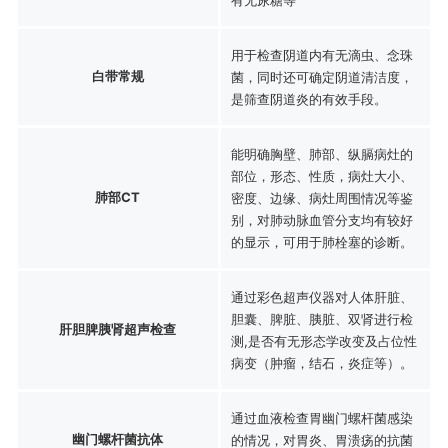
用于检查阴道内有无滴虫、念珠
白带常规
菌，同时还可确定阴道清洁度，
是筛查阴道炎的有效手段。
能明确胸壁、肺部、纵膈病灶的
部位，形态、性质，病灶大小、
肺部CT
密度、边缘、病灶周围情况等鉴
别，对肺动脉血管分支均有较好
的显示，可用于肺栓塞的诊断。
通过彩色超声仪器对人体肝脏、
胆囊、脾脏、胰脏、双肾进行检
肝胆脾胰肾超声检查
测,是否有无形态学改变及占位性
病变（肿瘤，结石，炎症等）。
通过血液检查胃幽门螺杆菌感染
幽门螺杆菌抗体
的情况，对胃炎、胃溃疡的抗菌