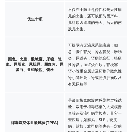
不仅在于防止遗传性和先天性病
儿的出生，还可以预防因产科，
优生十项
儿科原因造成的先天、后天的伤
残儿出生。
可提示有无泌尿系统疾患：如
急、慢性肾炎，肾盂肾炎，膀胱
炎，尿道炎，肾病综合征，狼疮
颜色、比重、酸碱度、尿糖、隐
血、尿胆素、尿胆原、胆红素、尿
性肾炎，血红蛋白尿，肾梗塞、
蛋白、亚硝酸盐、镜检
肾小管重金属盐及药物导致急性
肾小管坏死，肾或膀胱肿瘤以及
有无尿糖等
是诊断梅毒螺旋体感染的过筛试
验，常用于梅毒感染的大规模普
查筛选及流行病学检查。其它一
些疾病，如麻风，SLE，硬皮
梅毒螺旋体血凝试验(TPPA)
病，结核，雅司病等也有一定的