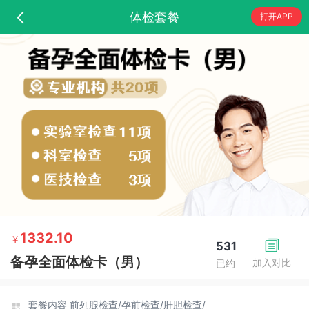
体检套餐
打开APP
1332.10
￥
531
备孕全面体检卡（男）
加入对比
已约
套餐内容
前列腺检查/
孕前检查/
肝胆检查/