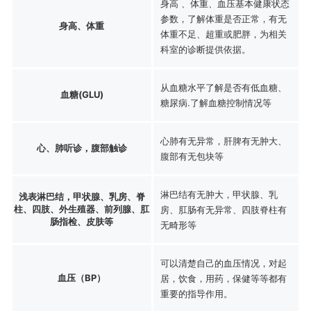
身高 、体重、血压基本健康状态
参数，了解体重是否正常，有无
身高、体重
体重不足、超重或肥胖，为相关
科室的诊断提供依据。
从血糖水平了解是否有低血糖、
血糖(GLU)
糖尿病.了解血糖控制情况等
心肺有无异常，肝脾有无肿大、
心、肺听诊，腹部触诊
腹部有无包块等
淋巴结有无肿大，甲状腺、乳
浅表淋巴结，甲状腺、乳房、脊
柱、四肢、外生殖器、前列腺、肛
房、肛肠有无异常、四肢脊柱有
肠指检、皮肤等
无畸形等
可以清楚自己的血压情况，对起
血压（BP）
居，饮食，用药，保健等等都有
重要的指导作用。