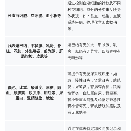
通过检测血液细胞的计数及不同
种类细胞、成分的分类来反映身
检查白细胞、红细胞、血小板等
体状况，如：贫血、感染、血液
系统疾病、物理化学因素损伤
等。
淋巴结有无肿大，甲状腺、乳
浅表淋巴结，甲状腺、乳房、脊
柱、四肢、外生殖器、前列腺、肛
房、肛肠有无异常、四肢脊柱有
肠指检、皮肤等
无畸形等
可提示有无泌尿系统疾患：如
急、慢性肾炎，肾盂肾炎，膀胱
炎，尿道炎，肾病综合征，狼疮
颜色、比重、酸碱度、尿糖、隐
血、尿胆素、尿胆原、胆红素、尿
性肾炎，血红蛋白尿，肾梗塞、
蛋白、亚硝酸盐、镜检
肾小管重金属盐及药物导致急性
肾小管坏死，肾或膀胱肿瘤以及
有无尿糖等
通过在体表特定部位同步记录和