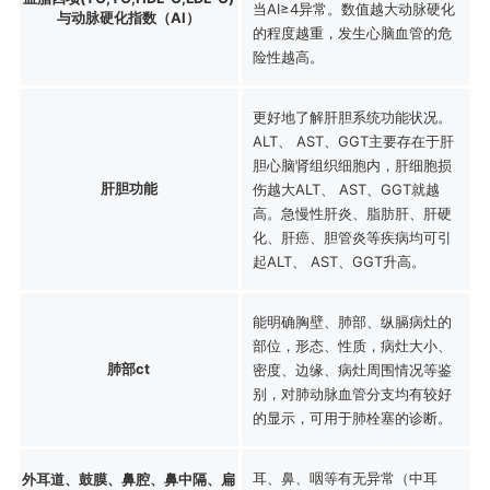
当AI≥4异常。数值越大动脉硬化
与动脉硬化指数（AI）
的程度越重，发生心脑血管的危
险性越高。
更好地了解肝胆系统功能状况。
ALT、 AST、GGT主要存在于肝
胆心脑肾组织细胞内，肝细胞损
肝胆功能
伤越大ALT、 AST、GGT就越
高。急慢性肝炎、脂肪肝、肝硬
化、肝癌、胆管炎等疾病均可引
起ALT、 AST、GGT升高。
能明确胸壁、肺部、纵膈病灶的
部位，形态、性质，病灶大小、
肺部ct
密度、边缘、病灶周围情况等鉴
别，对肺动脉血管分支均有较好
的显示，可用于肺栓塞的诊断。
耳、鼻、咽等有无异常（中耳
外耳道、鼓膜、鼻腔、鼻中隔、扁