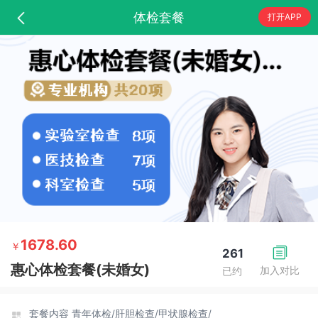
体检套餐
打开APP
1678.60
￥
261
惠心体检套餐(未婚女)
加入对比
已约
套餐内容
青年体检/
肝胆检查/
甲状腺检查/