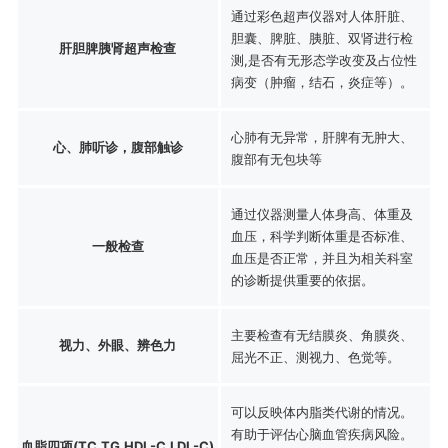
通过彩色超声仪器对人体肝脏、
胆囊、脾脏、胰脏、双肾进行检
肝胆脾胰肾超声检查
测,是否有无形态学改变及占位性
病变（肿瘤，结石，炎症等）。
心肺有无异常，肝脾有无肿大、
心、肺听诊，腹部触诊
腹部有无包块等
通过仪器测量人体身高、体重及
血压，科学判断体重是否标准、
一般检查
血压是否正常，并且为相关科室
的诊断提供重要的依据。
主要检查有无结膜炎、角膜炎、
视力、外眼、辨色力
屈光不正、测视力、色觉等。
可以反映体内脂类代谢的情况。
有助于评估心脑血管疾病风险。
血脂四项(TC,TG,HDL-C,LDL-C)