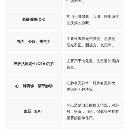
性病变等。
常用于骨骼肌、心肌、脑组织这
肌酸激酶(CK)
些疾病的诊断。
主要检查有无结膜炎、角膜炎、
视力、外眼、辨色力
屈光不正、测视力、色觉等。
主要用于消化道、生殖道肿瘤的
癌胚抗原定性(CEA)定性
筛查。
心肺有无异常，肝脾有无肿大、
心、肺听诊，腹部触诊
腹部有无包块等
可以清楚自己的血压情况，对起
血压（BP）
居，饮食，用药，保健等等都有
重要的指导作用。