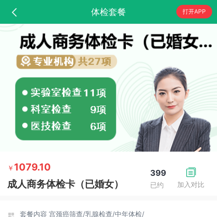
体检套餐
打开APP
1079.10
￥
399
成人商务体检卡（已婚女）
加入对比
已约
套餐内容
宫颈癌筛查/
乳腺检查/
中年体检/