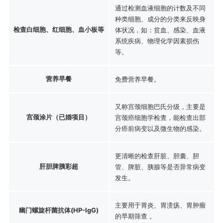
通过检测血液细胞的计数及不同
种类细胞、成分的分类来反映身
检查白细胞、红细胞、血小板等
体状况，如：贫血、感染、血液
系统疾病、物理化学因素损伤
等。
营养早餐
免费营养早餐。
又称宫颈细胞巴氏分级，主要是
宫颈涂片（已婚项目）
宫颈癌细胞学检查，能检查出部
分癌前病变以及微生物的感染。
更清晰的检查肝脏、胆囊、胆
肝胆脾胰彩超
管、脾脏、胰腺等是否异常病变
发生。
主要用于胃炎、胃溃疡、胃肿瘤
幽门螺旋杆菌抗体(HP-IgG)
的早期筛查 。