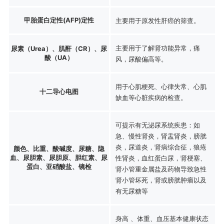
甲胎蛋白定性(AFP)定性
主要用于原发性肝癌的筛查。
主要用于了解肾功能异常，痛
尿素（Urea）、肌酐（CR）、尿
酸（UA）
风，尿酸偏高等。
用于心肌梗死、心律失常、心肌
十二导心电图
缺血等心脏疾病的检查。
可提示有无泌尿系统疾患：如
急、慢性肾炎，肾盂肾炎，膀胱
炎，尿道炎，肾病综合征，狼疮
颜色、比重、酸碱度、尿糖、隐
血、尿胆素、尿胆原、胆红素、尿
性肾炎，血红蛋白尿，肾梗塞、
蛋白、亚硝酸盐、镜检
肾小管重金属盐及药物导致急性
肾小管坏死，肾或膀胱肿瘤以及
有无尿糖等
身高 、体重、血压基本健康状态