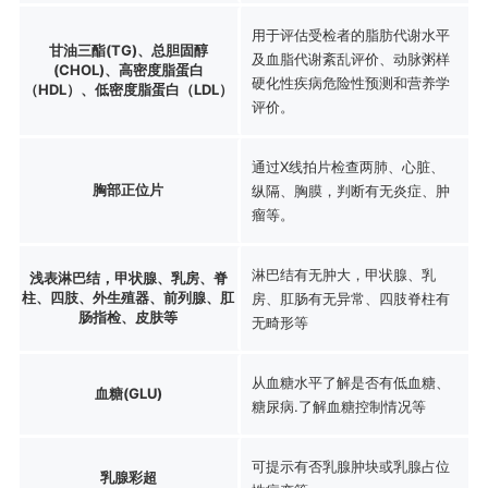
用于评估受检者的脂肪代谢水平
甘油三酯(TG)、总胆固醇
及血脂代谢紊乱评价、动脉粥样
(CHOL)、高密度脂蛋白
硬化性疾病危险性预测和营养学
（HDL）、低密度脂蛋白（LDL）
评价。
通过X线拍片检查两肺、心脏、
胸部正位片
纵隔、胸膜，判断有无炎症、肿
瘤等。
淋巴结有无肿大，甲状腺、乳
浅表淋巴结，甲状腺、乳房、脊
柱、四肢、外生殖器、前列腺、肛
房、肛肠有无异常、四肢脊柱有
肠指检、皮肤等
无畸形等
从血糖水平了解是否有低血糖、
血糖(GLU)
糖尿病.了解血糖控制情况等
可提示有否乳腺肿块或乳腺占位
乳腺彩超