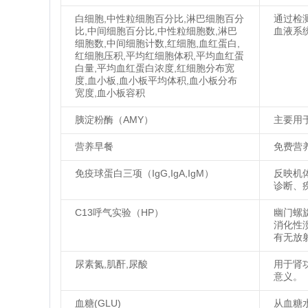
白细胞,中性粒细胞百分比,淋巴细胞百分
通过检
比,中间细胞百分比,中性粒细胞数,淋巴
血液系
细胞数,中间细胞计数,红细胞,血红蛋白,
红细胞压积,平均红细胞体积,平均血红蛋
白量,平均血红蛋白浓度,红细胞分布宽
度,血小板,血小板平均体积,血小板分布
宽度,血小板容积
胰淀粉酶（AMY）
主要用
营养早餐
免费营
免疫球蛋白三项（IgG,IgA,IgM）
反映机
诊断、
C13呼气实验（HP）
幽门螺
消化性
有无放
尿素氮,肌酐,尿酸
用于肾
意义。
血糖(GLU)
从血糖