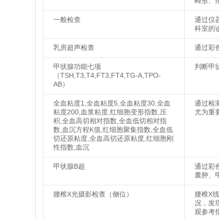
畸形、
一般检查
通过仪
科室的
乳房超声检查
通过彩
甲状腺功能七项
判断甲
（TSH,T3,T4,FT3,FT4,TG-A,TPO-
AB）
全血粘度1,全血粘度5,全血粘度30,全血
通过检
粘度200,血浆粘度,红细胞变形指数,压
尤为重
积,全血高切相对指数,全血低切相对指
数,血沉方程K值,红细胞聚集指数,全血低
切还原粘度,全血高切还原粘度,红细胞刚
性指数,血沉
甲状腺B超
通过彩
囊肿、
腰椎X光摄影检查（侧位）
腰椎X
况，发
观参考