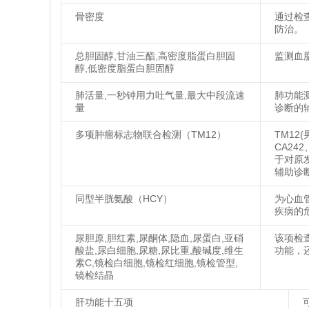
骨密度
通过检
防治。
总胆固醇,甘油三酯,高密度脂蛋白胆固
监测血
醇,低密度脂蛋白胆固醇
肺活量,一秒钟用力吐气量,最大中段流速
肺功能
量
诊断的
多项肿瘤标志物联合检测（TM12）
TM12(
CA24
于对原
辅助诊
同型半胱氨酸（HCY）
为心血
疾病的
尿胆原,胆红素,尿酮体,隐血,尿蛋白,亚硝
该项检
酸盐,尿白细胞,尿糖,尿比重,酸碱度,维生
功能，
素C,镜检白细胞,镜检红细胞,镜检管型,
镜检结晶
肝功能十五项