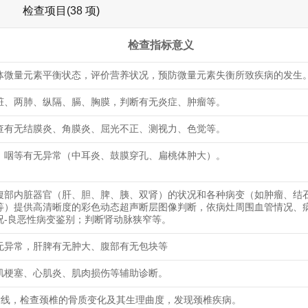
检查项目(38 项)
检查指标意义
体微量元素平衡状态，评价营养状况，预防微量元素失衡所致疾病的发生
脏、两肺、纵隔、膈、胸膜，判断有无炎症、肿瘤等。
查有无结膜炎、角膜炎、屈光不正、测视力、色觉等。
、咽等有无异常（中耳炎、鼓膜穿孔、扁桃体肿大）。
腹部内脏器官（肝、胆、脾、胰、双肾）的状况和各种病变（如肿瘤、结
等）提供高清晰度的彩色动态超声断层图像判断，依病灶周围血管情况、
况-良恶性病变鉴别；判断肾动脉狭窄等。
无异常，肝脾有无肿大、腹部有无包块等
肌梗塞、心肌炎、肌肉损伤等辅助诊断。
射线，检查颈椎的骨质变化及其生理曲度，发现颈椎疾病。