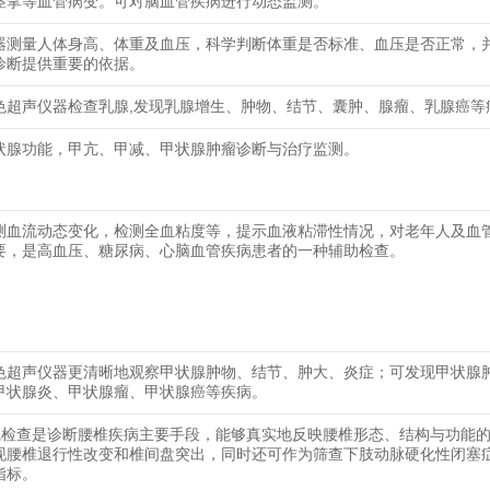
痉挛等血管病变。可对脑血管疾病进行动态监测。
器测量人体身高、体重及血压，科学判断体重是否标准、血压是否正常，
诊断提供重要的依据。
色超声仪器检查乳腺,发现乳腺增生、肿物、结节、囊肿、腺瘤、乳腺癌等
状腺功能，甲亢、甲减、甲状腺肿瘤诊断与治疗监测。
测血流动态变化，检测全血粘度等，提示血液粘滞性情况，对老年人及血
要，是高血压、糖尿病、心脑血管疾病患者的一种辅助检查。
色超声仪器更清晰地观察甲状腺肿物、结节、肿大、炎症；可发现甲状腺
甲状腺炎、甲状腺瘤、甲状腺癌等疾病。
线检查是诊断腰椎疾病主要手段，能够真实地反映腰椎形态、结构与功能
现腰椎退行性改变和椎间盘突出，同时还可作为筛查下肢动脉硬化性闭塞
指标。