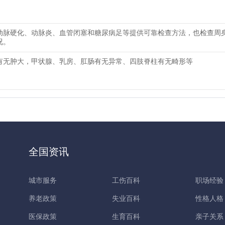
动脉硬化、动脉炎、血管闭塞和糖尿病足等提供可靠检查方法，也检查周
况。
有无肿大，甲状腺、乳房、肛肠有无异常、四肢脊柱有无畸形等
全国资讯
城市服务
工伤百科
职场经验
养老政策
失业百科
性格人格
医保政策
生育百科
亲子关系