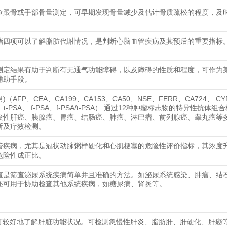
查跟骨或手部骨量测定，可早期发现骨量减少及估计骨质疏松的程度，及
脂四项可以了解脂肪代谢情况，是判断心脑血管疾病及其预后的重要指标
测定结果有助于判断有无通气功能障碍，以及障碍的性质和程度，可作为
辅助手段。
男)（AFP、CEA、CA199、CA153、CA50、NSE、FERR、CA724、 CY
2、t-PSA、 f-PSA、f-PSA/t-PSA）:通过12种肿瘤标志物的特异性抗体
发性肝癌、胰腺癌、胃癌、结肠癌、肺癌、淋巴瘤、前列腺癌、睾丸癌等
断及疗效检测。
管疾病，尤其是冠状动脉粥样硬化和心肌梗塞的危险性评价指标，其浓度
危险性成正比。
查是筛查泌尿系统疾病简单并且准确的方法。如泌尿系统感染、肿瘤、结
还可用于协助检查其他系统疾病，如糖尿病、肾炎等。
可较好地了解肝脏功能状况。可检测急慢性肝炎、脂肪肝、肝硬化、肝癌