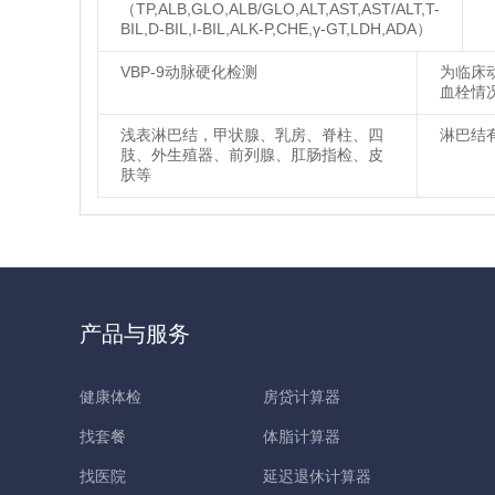
（TP,ALB,GLO,ALB/GLO,ALT,AST,AST/ALT,T-
BIL,D-BIL,I-BIL,ALK-P,CHE,γ-GT,LDH,ADA）
VBP-9动脉硬化检测
为临床
血栓情
浅表淋巴结，甲状腺、乳房、脊柱、四
淋巴结
肢、外生殖器、前列腺、肛肠指检、皮
肤等
产品与服务
健康体检
房贷计算器
找套餐
体脂计算器
找医院
延迟退休计算器