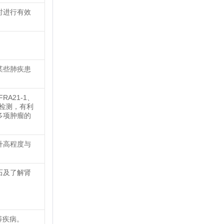
时进行有效
。
某些肺疾患
FRA21-1、
组合检测，有利
多项肿瘤的
升高程度与
石及了解肾
等疾病。