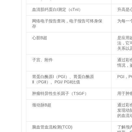
血清肌钙蛋白I测定（cTnI）
升高是
网络电子报告查询，电子报告可终身保
为每一
存
心脏B超
是应用
法，它
关系以
子宫、附件
通过彩
情况，
胃蛋白酶原Ⅰ（PGⅠ）、胃蛋白酶原
PGⅠ，
Ⅱ（PGⅡ）、PGⅠ/ PGⅡ比值
肿瘤特异性生长因子（TSGF）
用于肿
颈动脉B超
通过彩
发现动
的血流
脑血管血流检测(TCD)
了解颅