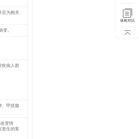
并且为相关
体检对比
病变。
管疾病人群
肿、甲状腺
的改变情
症发生的客