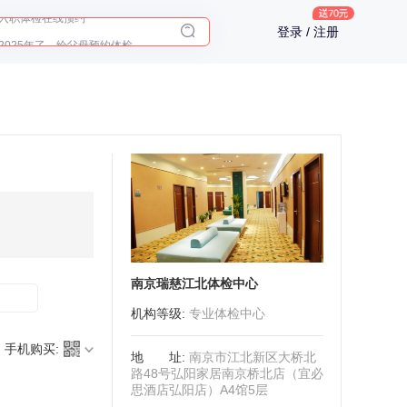
2025年了，给父母预约体检
登录 / 注册
体检前能吃药吗？
十大理由告诉你为什么要买保险
入职体检在线预约
2025年了，给父母预约体检
南京瑞慈江北体检中心
机构等级
:
专业体检中心
手机购买:
地址
:
南京市江北新区大桥北
路48号弘阳家居南京桥北店（宜必
思酒店弘阳店）A4馆5层