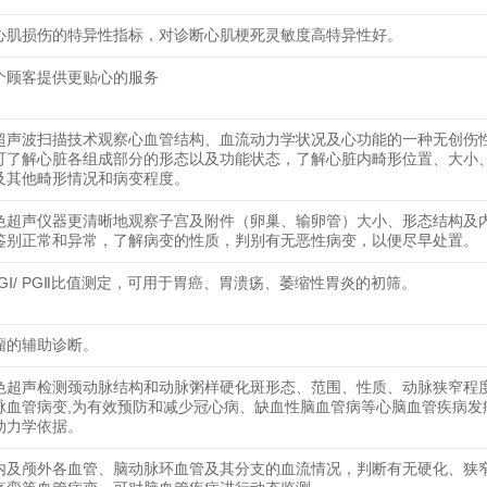
心肌损伤的特异性指标，对诊断心肌梗死灵敏度高特异性好。
个顾客提供更贴心的服务
超声波扫描技术观察心血管结构、血流动力学状况及心功能的一种无创伤
可了解心脏各组成部分的形态以及功能状态，了解心脏内畸形位置、大小
及其他畸形情况和病变程度。
色超声仪器更清晰地观察子宫及附件（卵巢、输卵管）大小、形态结构及
鉴别正常和异常，了解病变的性质，判别有无恶性病变，以便尽早处置。
PGⅠ/ PGⅡ比值测定，可用于胃癌、胃溃疡、萎缩性胃炎的初筛。
瘤的辅助诊断。
色超声检测颈动脉结构和动脉粥样硬化斑形态、范围、性质、动脉狭窄程
脉血管病变,为有效预防和减少冠心病、缺血性脑血管病等心脑血管疾病发
动力学依据。
内及颅外各血管、脑动脉环血管及其分支的血流情况，判断有无硬化、狭