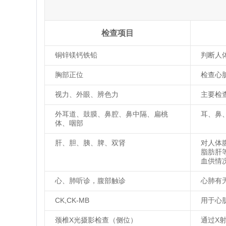
检查项目
铜锌镁钙铁铅
判断人
胸部正位
检查心
视力、外眼、辨色力
主要检
外耳道、鼓膜、鼻腔、鼻中隔、扁桃
耳、鼻
体、咽部
肝、胆、胰、脾、双肾
对人体
脂肪肝
血供情
心、肺听诊，腹部触诊
心肺有
CK,CK-MB
用于心
颈椎X光摄影检查（侧位）
通过X