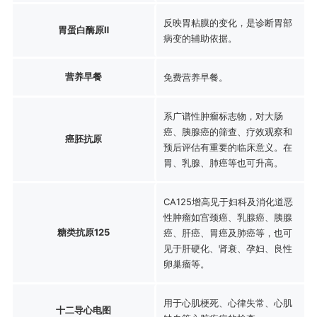
反映胃粘膜的变化，是诊断胃部
胃蛋白酶原Ⅱ
病变的辅助依据。
营养早餐
免费营养早餐。
系广谱性肿瘤标志物，对大肠
癌、胰腺癌的筛查、疗效观察和
癌胚抗原
预后评估有重要的临床意义。在
胃、乳腺、肺癌等也可升高。
CA125增高见于妇科及消化道恶
性肿瘤如宫颈癌、乳腺癌、胰腺
糖类抗原125
癌、肝癌、胃癌及肺癌等，也可
见于肝硬化、肾衰、孕妇、良性
卵巢瘤等。
用于心肌梗死、心律失常、心肌
十二导心电图