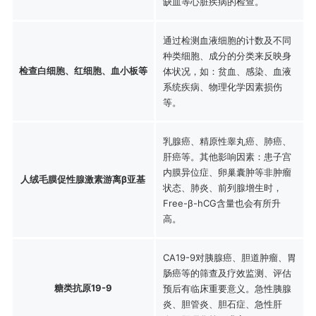
缺血等心脏疾病的检查。
通过检测血液细胞的计数及不同
种类细胞、成分的分类来反映身
检查白细胞、红细胞、血小板等
体状况，如：贫血、感染、血液
系统疾病、物理化学因素损伤
等。
乳腺癌、精原性睾丸癌、肺癌、
肝癌等。其他影响因素：患子宫
内膜异位症、卵巢囊肿等非肿瘤
人绒毛膜促性腺激素游离β亚基
状态、肺炎、前列腺增生时，
Free-β-hCG含量也会有所升
高。
CA19-9对胰腺癌、胆道肿瘤、胃
肠癌等的筛查及疗效监测、评估
糖类抗原19-9
预后有临床重要意义。急性胰腺
炎、胆管炎、胆石症、急性肝