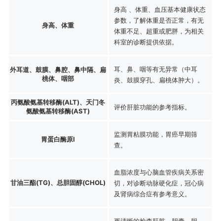
身高 、体重、血压基本健康状态
参数，了解体重是否正常，有无
身高、体重
体重不足、超重或肥胖，为相关
科室的诊断提供依据。
耳、鼻、咽等有无异常（中耳
外耳道、鼓膜、鼻腔、鼻中隔、扁
桃体、咽部
炎、鼓膜穿孔、扁桃体肿大）。
丙氨酸氨基转移酶(ALT)、天门冬
评价肝脏功能的参考指标。
氨酸氨基转移酶(AST)
监测胃粘膜功能，胃癌早期筛
胃蛋白酶原Ⅰ
查。
血脂浓度与心脑血管疾病关系密
甘油三酯(TG)、总胆固醇(CHOL)
切，对诊断动脉硬化症，冠心病
及肾病综合症有参考意义。
更清晰的检查肝脏、胆囊、胆