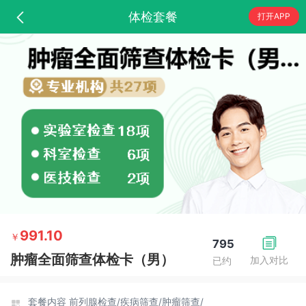
体检套餐
打开APP
991.10
￥
795
肿瘤全面筛查体检卡（男）
加入对比
已约
套餐内容
前列腺检查/
疾病筛查/
肿瘤筛查/