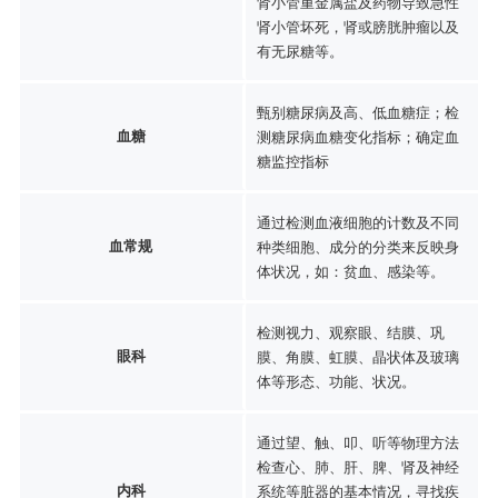
肾小管重金属盐及药物导致急性
肾小管坏死，肾或膀胱肿瘤以及
有无尿糖等。
甄别糖尿病及高、低血糖症；检
血糖
测糖尿病血糖变化指标；确定血
糖监控指标
通过检测血液细胞的计数及不同
血常规
种类细胞、成分的分类来反映身
体状况，如：贫血、感染等。
检测视力、观察眼、结膜、巩
眼科
膜、角膜、虹膜、晶状体及玻璃
体等形态、功能、状况。
通过望、触、叩、听等物理方法
检查心、肺、肝、脾、肾及神经
内科
系统等脏器的基本情况，寻找疾