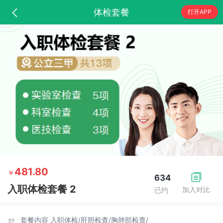
体检套餐
打开APP
481.80
￥
634
入职体检套餐 2
加入对比
已约
套餐内容
入职体检/
肝胆检查/
胸肺部检查/