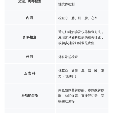
艾滋、梅毒检查
性抗体检测
内 科
检查心、肺、肝、脾、心率
通过妇科触诊及仪器检查方法，
妇科检查
发现常见妇科疾病的相关征兆，
或初步排除妇科常见疾病。
外 科
外科常规检查
外耳道、鼓膜、鼻、咽、喉、听
五 官 科
力（电测听）
丙氨酸氨基转移酶、谷氨酰转移
肝功能全项
酶、总胆红素、直接胆红素、间
接胆红素等