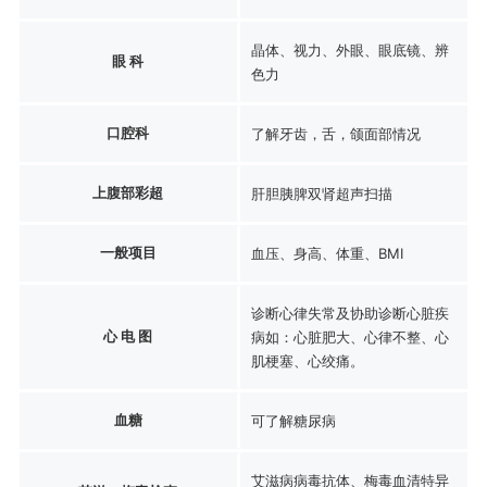
晶体、视力、外眼、眼底镜、辨
眼 科
色力
口腔科
了解牙齿，舌，颌面部情况
上腹部彩超
肝胆胰脾双肾超声扫描
一般项目
血压、身高、体重、BMI
诊断心律失常及协助诊断心脏疾
心 电 图
病如：心脏肥大、心律不整、心
肌梗塞、心绞痛。
血糖
可了解糖尿病
艾滋病病毒抗体、梅毒血清特异