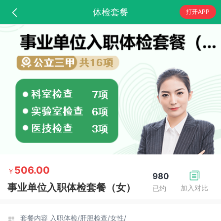
体检套餐
打开APP
506.00
￥
980
事业单位入职体检套餐（女）
加入对比
已约
套餐内容
入职体检/
肝胆检查/
女性/