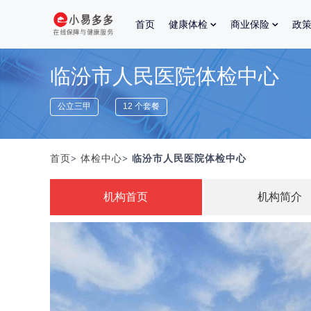
首页
健康体检
商业保险
政
临汾市人民医院体检中心
公立三甲
12 个套餐
首页
>
体检中心
> 临汾市人民医院体检中心
机构首页
机构简介