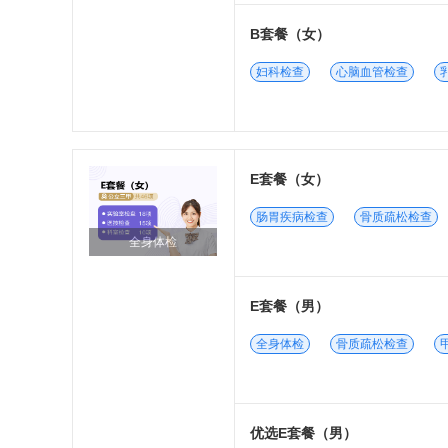
B套餐（女）
妇科检查
心脑血管检查
E套餐（女）
肠胃疾病检查
骨质疏松检查
全身体检
E套餐（男）
全身体检
骨质疏松检查
优选E套餐（男）