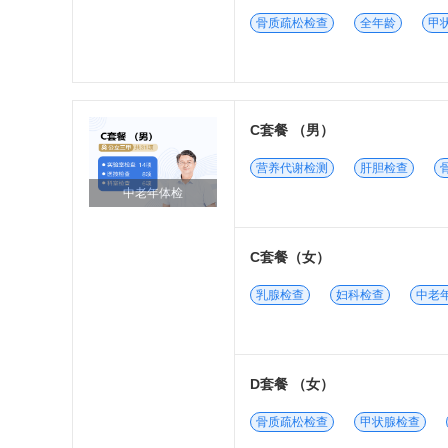
骨质疏松检查
全年龄
甲
C套餐 （男）
营养代谢检测
肝胆检查
中老年体检
C套餐（女）
乳腺检查
妇科检查
中老年
D套餐 （女）
骨质疏松检查
甲状腺检查