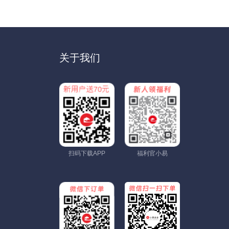
关于我们
扫码下载APP
福利官小易