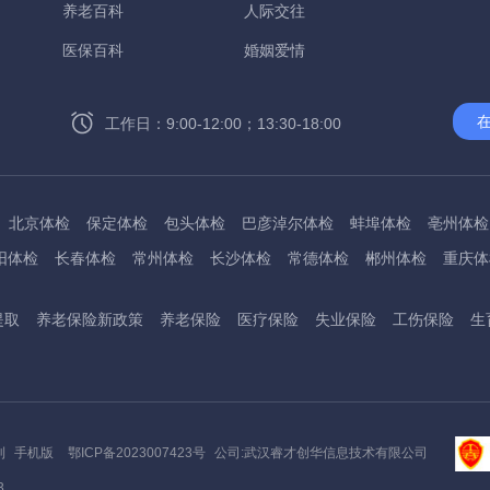
养老百科
人际交往
医保百科
婚姻爱情
工作日：9:00-12:00；13:30-18:00
北京体检
保定体检
包头体检
巴彦淖尔体检
蚌埠体检
亳州体检
阳体检
长春体检
常州体检
长沙体检
常德体检
郴州体检
重庆体
州体检
东方体检
德阳体检
达州体检
大理体检
石嘴山体检
鄂尔
提取
养老保险新政策
养老保险
医疗保险
失业保险
工伤保险
生
桂林体检
贵港体检
广元体检
贵阳体检
红河体检
邯郸体检
衡水
淮南体检
淮北体检
菏泽体检
鹤壁体检
许昌体检
黄石体检
黄冈
州体检
吉林体检
齐齐哈尔体检
鸡西体检
嘉兴体检
金华体检
景
阳体检
嘉峪关体检
开封体检
昆明体检
克拉玛依体检
廊坊体检
利
手机版
鄂ICP备2023007423号
公司:武汉睿才创华信息技术有限公司
底体检
柳州体检
来宾体检
泸州体检
乐山体检
凉山体检
六盘水
3