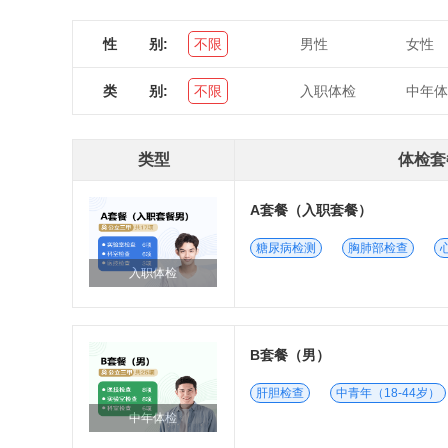
性别
:
不限
男性
女性
类别
:
不限
入职体检
中年体
类型
体检套
A套餐（入职套餐）
糖尿病检测
胸肺部检查
入职体检
B套餐（男）
肝胆检查
中青年（18-44岁）
中年体检