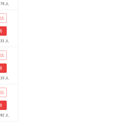
179 人
对比
情
231 人
对比
情
515 人
对比
情
492 人