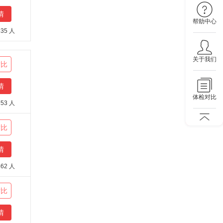
情
帮助中心
235 人
关于我们
对比
情
体检对比
753 人
对比
情
862 人
对比
情