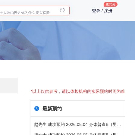
十大理由告诉你为什么要买保险
赵先生 成功预约 2026.08.09 消化系统疾病筛查
登录 / 注册
入职体检在线预约
朱先生 成功预约 2026.08.09 身体普查B（男女通用）
2025年了，给父母预约体检
陈先生 成功预约 2026.08.10 高端全面型套餐
胡女士 成功预约 2026.08.10 入学/入职体检
赵先生 成功预约 2026.08.11 常规套餐（男女通用）
潘女士 成功预约 2026.08.11 身体普查B（男女通用）
朱先生 成功预约 2026.08.12 身体普查B（男女通用）
胡女士 成功预约 2026.08.12 高端全面型套餐
朱先生 成功预约 2026.08.03 消化系统疾病筛查
*以上仅供参考，请以体检机构的实际预约时间为准
张先生 成功预约 2026.08.03 消化系统疾病筛查
最新预约
朱先生 成功预约 2026.08.04 入学/入职体检
赵先生 成功预约 2026.08.04 身体普查B（男女通用）
胡女士 成功预约 2026.08.05 身体普查B（男女通用）