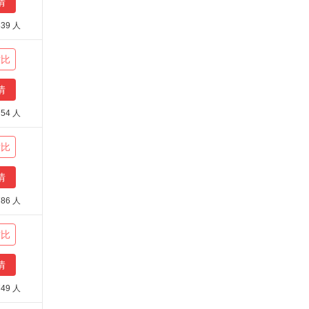
情
839 人
对比
情
754 人
对比
情
786 人
对比
情
749 人