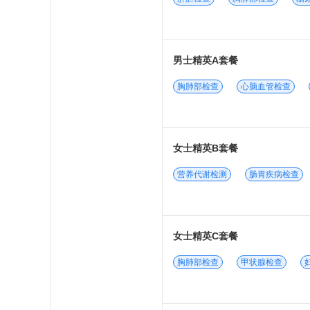
男士精英A套餐
胸肺部检查
心脑血管检查
女士精英B套餐
营养代谢检测
肠胃疾病检查
女士精英C套餐
胸肺部检查
甲状腺检查