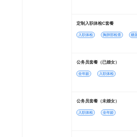
定制入职体检C套餐
入职体检
胸肺部检查
糖
公务员套餐（已婚女）
全年龄
入职体检
公务员套餐（未婚女）
入职体检
全年龄