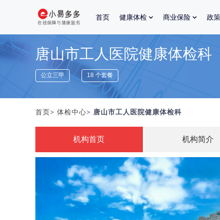
首页
健康体检
商业保险
政
唐山市工人医院健康体检科
公立三甲
18 个套餐
首页
>
体检中心
> 唐山市工人医院健康体检科
机构首页
机构简介