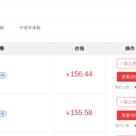
检
中老年体检
餐
价格
操作
＋加入
156.44
¥
体检
查看详
预约人数：
＋加入
155.58
¥
年龄
查看详
预约人数：