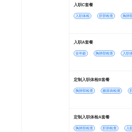
入职C套餐
入职体检
肝胆检查
胸肺
入职A套餐
全年龄
胸肺部检查
入职
定制入职体检B套餐
胸肺部检查
糖尿病检测
定制入职体检A套餐
胸肺部检查
肝胆检查
入