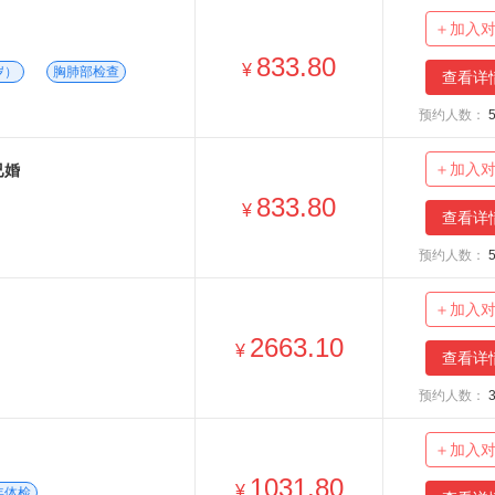
＋加入
833.80
¥
岁）
胸肺部检查
查看详
预约人数：
＋加入
已婚
833.80
¥
查看详
预约人数：
＋加入
2663.10
¥
查看详
预约人数：
＋加入
1031.80
¥
年体检