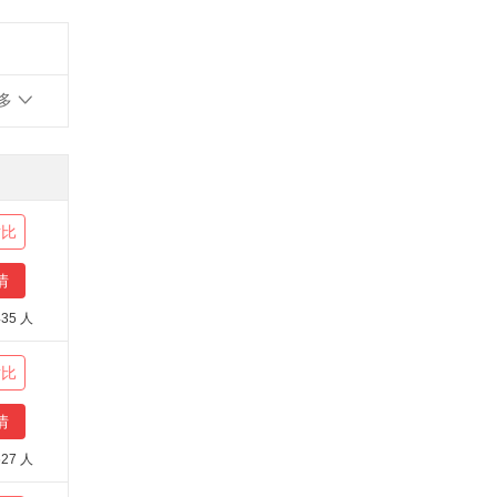
宁先生 成功预约 2026.08.04 消化系统疾病筛查
宁先生 成功预约 2026.08.04 消化系统疾病筛查
赵先生 成功预约 2026.08.05 身体普查B（男女通用）
多
李女士 成功预约 2026.08.05 公务员体检套餐
对比
情
435 人
对比
情
627 人