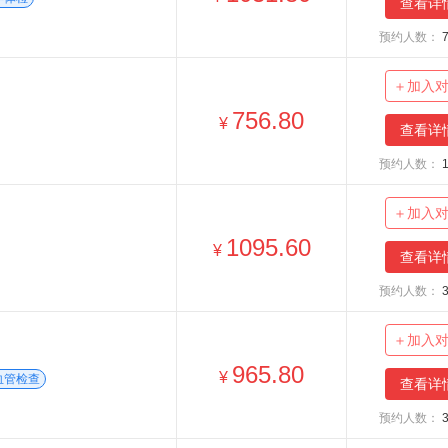
查看详
预约人数：
＋加入
756.80
¥
查看详
预约人数：
＋加入
1095.60
¥
查看详
预约人数：
＋加入
965.80
¥
血管检查
查看详
预约人数：