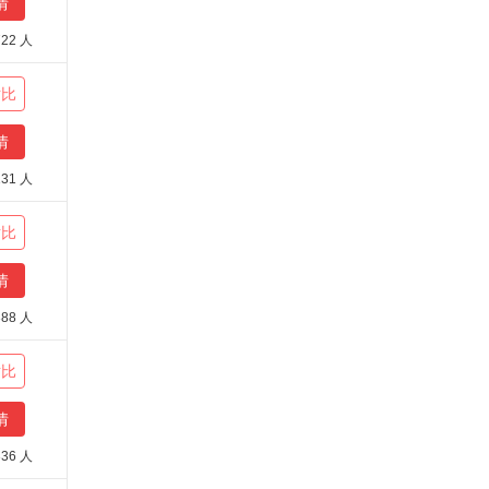
情
722 人
对比
情
131 人
对比
情
388 人
对比
情
336 人