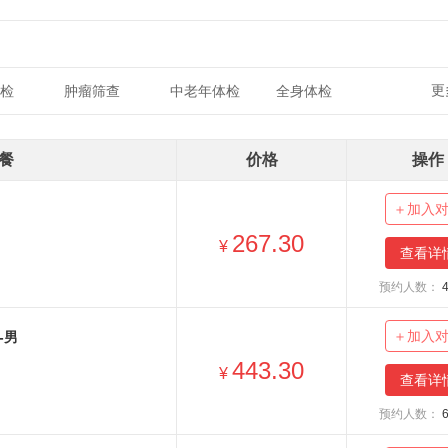
更
检
肿瘤筛查
中老年体检
全身体检
餐
价格
操作
＋加入
267.30
¥
查看详
预约人数：
＋加入
-男
443.30
¥
查看详
预约人数：