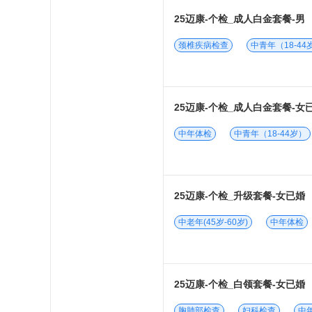
25迈康-个检_成人白金套餐-男
颈椎疾病检查
中青年（18-44
25迈康-个检_成人白金套餐-女
中年体检
中青年（18-44岁）
25迈康-个检_升级套餐-女已婚
中老年(45岁-60岁)
中年体检
25迈康-个检_白领套餐-女已婚
胸肺部检查
妇科检查
中