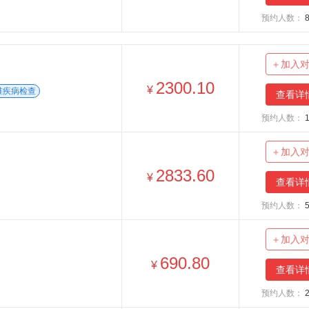
预约人数：
＋加入
2300.10
¥
椎疾病检查
查看详
预约人数：
＋加入
2833.60
¥
查看详
预约人数：
＋加入
690.80
¥
查看详
预约人数：