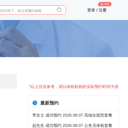
朱先生 成功预约 2026.08.11 身体普查B（男女通用）
2025年了，给父母预约体检
登录 / 注册
陈先生 成功预约 2026.08.02 高端全面型套餐
体检前能吃药吗？
胡女士 成功预约 2026.08.02 常规套餐（男女通用）
十大理由告诉你为什么要买保险
潘女士 成功预约 2026.08.03 入学/入职体检
入职体检在线预约
2025年了，给父母预约体检
宁先生 成功预约 2026.08.03 高端全面型套餐
宁先生 成功预约 2026.08.04 消化系统疾病筛查
宁先生 成功预约 2026.08.04 消化系统疾病筛查
赵先生 成功预约 2026.08.05 身体普查B（男女通用）
李女士 成功预约 2026.08.05 公务员体检套餐
*以上仅供参考，请以体检机构的实际预约时间为准
张先生 成功预约 2026.08.06 公务员体检套餐
最新预约
胡女士 成功预约 2026.08.06 身体普查B（男女通用）
李女士 成功预约 2026.08.07 高端全面型套餐
赵先生 成功预约 2026.08.07 公务员体检套餐