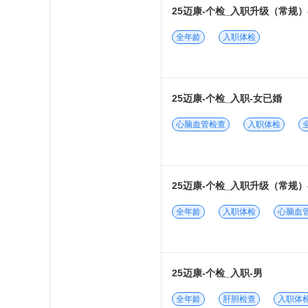
25迈康-个检_入职升级（常规）
全年龄
入职体检
25迈康-个检_入职-女已婚
心脑血管检查
入职体检
25迈康-个检_入职升级（常规）
全年龄
入职体检
心脑血
25迈康-个检_入职-男
全年龄
肝胆检查
入职体