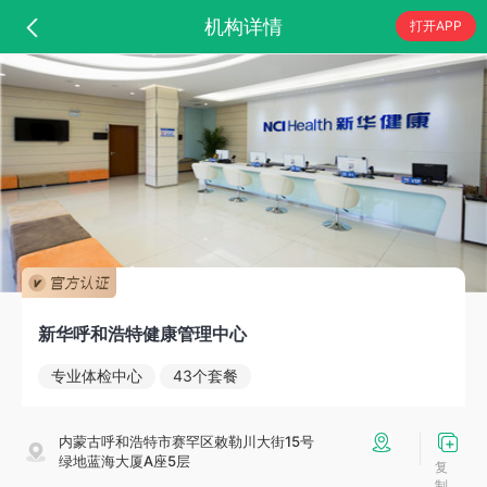
机构详情
打开APP
新华呼和浩特健康管理中心
专业体检中心
43个套餐
内蒙古呼和浩特市赛罕区敕勒川大街15号
绿地蓝海大厦A座5层
复
制