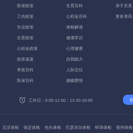
医保政策
生育百科
亲子关系
工伤政策
公积金百科
更多资讯
失业政策
体检解读
生育政策
健康常识
公积金政策
心理健康
政策速递
自我能力
养老百科
人际交往
医保百科
婚姻爱情
工作日：9:00-12:00；13:30-18:00
北京体检
保定体检
包头体检
巴彦淖尔体检
蚌埠体检
亳州体检