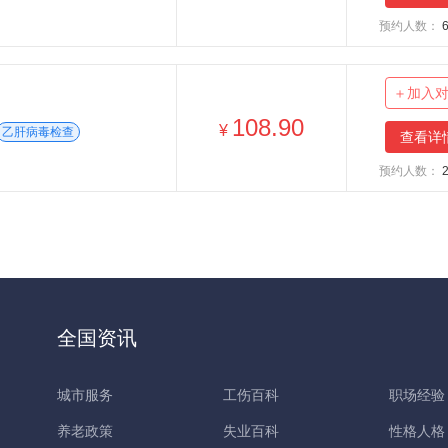
预约人数：
＋加入
108.90
¥
乙肝病毒检查
查看详
预约人数：
全国资讯
城市服务
工伤百科
职场经验
养老政策
失业百科
性格人格