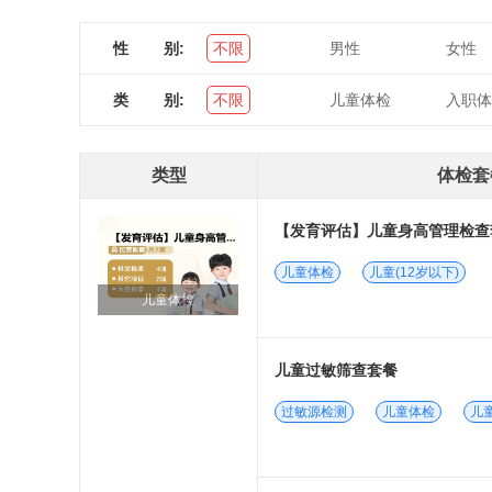
性别
:
不限
男性
女性
类别
:
不限
儿童体检
入职体
类型
体检套
【发育评估】儿童身高管理检查
儿童体检
儿童(12岁以下)
儿童体检
儿童过敏筛查套餐
过敏源检测
儿童体检
儿童