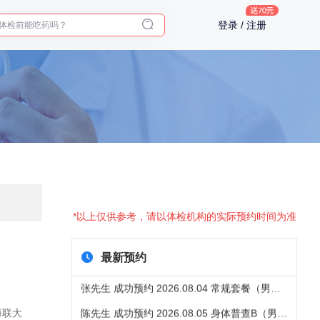
体检前能吃药吗？
登录 / 注册
十大理由告诉你为什么要买保险
入职体检在线预约
赵先生 成功预约 2026.08.10 个人体检A类
2025年了，给父母预约体检
张先生 成功预约 2026.08.10 高端全面型套餐
朱先生 成功预约 2026.08.11 高端全面型套餐
李女士 成功预约 2026.08.11 消化系统疾病筛查
潘女士 成功预约 2026.08.12 身体普查B（男女通用）
张先生 成功预约 2026.08.12 个人体检A类
李女士 成功预约 2026.08.13 消化系统疾病筛查
*以上仅供参考，请以体检机构的实际预约时间为准
胡女士 成功预约 2026.08.13 身体普查B（男女通用）
最新预约
傅先生 成功预约 2026.08.04 身体普查B（男女通用）
张先生 成功预约 2026.08.04 常规套餐（男女通用）
海联大
陈先生 成功预约 2026.08.05 身体普查B（男女通用）