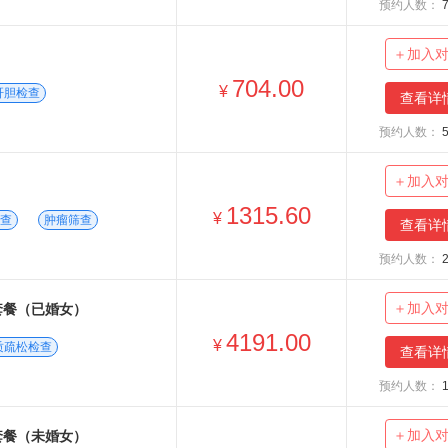
预约人数：
＋加入
704.00
¥
肝胆检查
查看详
预约人数：
＋加入
1315.60
¥
查
肿瘤筛查
查看详
预约人数：
＋加入
端套餐（已婚女）
4191.00
¥
质疏松检查
查看详
预约人数：
＋加入
端套餐（未婚女）