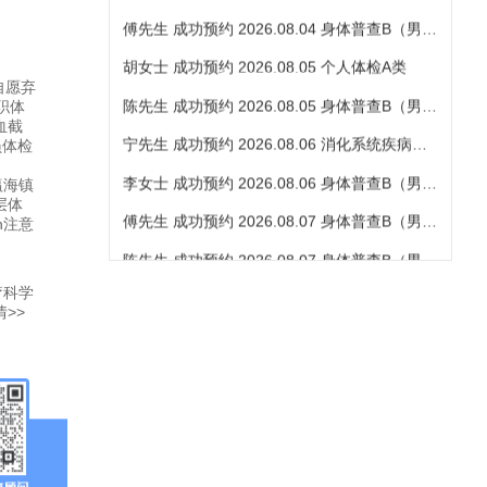
胡女士 成功预约 2026.08.05 个人体检A类
陈先生 成功预约 2026.08.05 身体普查B（男女通用）
自愿弃
职体
宁先生 成功预约 2026.08.06 消化系统疾病筛查
血截
员体检
李女士 成功预约 2026.08.06 身体普查B（男女通用）
瀛海镇
傅先生 成功预约 2026.08.07 身体普查B（男女通用）
层体
n注意
陈先生 成功预约 2026.08.07 身体普查B（男女通用）
张先生 成功预约 2026.08.08 高端全面型套餐
疗科学
傅先生 成功预约 2026.08.08 身体普查B（男女通用）
>>
陈先生 成功预约 2026.08.09 公务员体检套餐
朱先生 成功预约 2026.08.09 消化系统疾病筛查
朱先生 成功预约 2026.08.10 个人体检A类
张先生 成功预约 2026.08.10 消化系统疾病筛查