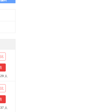
赵先生 成功预约 2026.08.11 消化系统疾病筛查
张先生 成功预约 2026.08.11 个人体检A类
张先生 成功预约 2026.08.02 消化系统疾病筛查
胡女士 成功预约 2026.08.02 高端全面型套餐
李女士 成功预约 2026.08.03 身体普查B（男女通用）
宁先生 成功预约 2026.08.03 身体普查B（男女通用）
朱先生 成功预约 2026.08.04 常规套餐（男女通用）
对比
傅先生 成功预约 2026.08.04 身体普查B（男女通用）
情
胡女士 成功预约 2026.08.05 个人体检A类
129 人
陈先生 成功预约 2026.08.05 身体普查B（男女通用）
对比
情
737 人