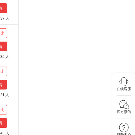
情
737 人
对比
情
335 人
对比
情
在线客服
721 人
对比
官方微信
情
143 人
帮助中心