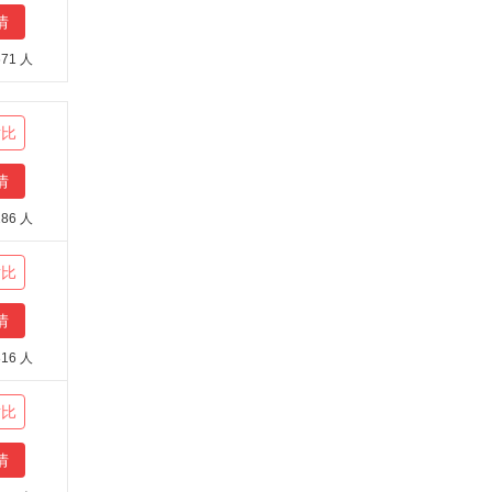
情
671 人
对比
情
286 人
对比
情
816 人
对比
情