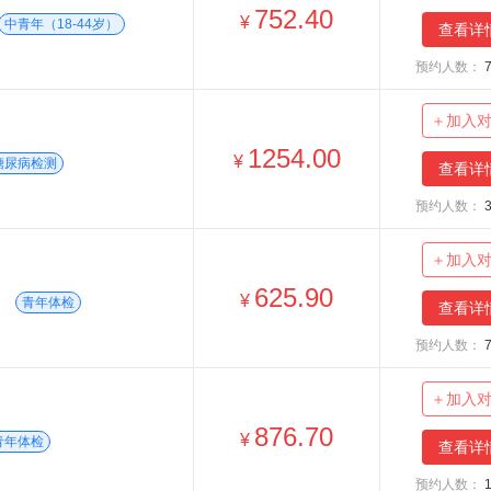
752.40
¥
中青年（18-44岁）
查看详
预约人数：
＋加入
1254.00
¥
糖尿病检测
查看详
预约人数：
＋加入
625.90
¥
青年体检
查看详
预约人数：
＋加入
876.70
¥
青年体检
查看详
预约人数：