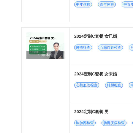
中年体检
青年体检
中青年
2024定制C套餐 女已婚
肿瘤筛查
心脑血管检查
中年体检
2024定制C套餐 女未婚
心脑血管检查
肝胆检查
2024定制C套餐 男
胸肺部检查
肠胃疾病检查