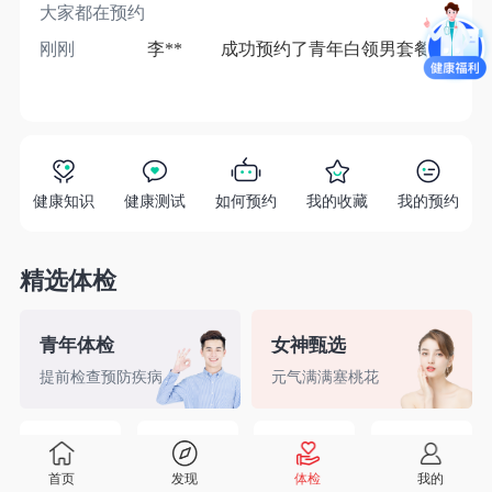
大家都在预约
刚刚
李**
成功预约了青年白领男套餐
1分
健康知识
健康测试
如何预约
我的收藏
我的预约
精选体检
青年体检
女神甄选
提前检查预防疾病
元气满满塞桃花
精英白领
备孕检查
入职体检
婚前检查
首页
发现
体检
我的