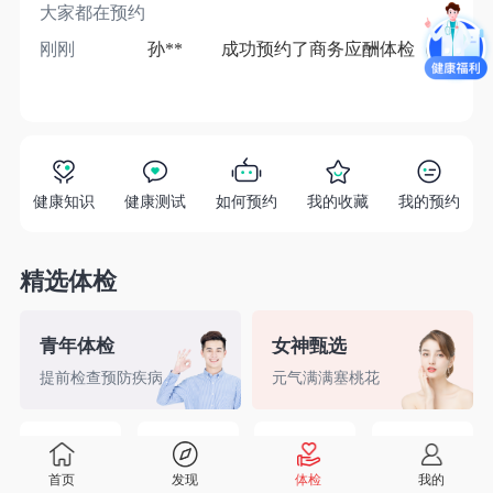
大家都在预约
刚刚
孙**
成功预约了商务应酬体检（男）
1分
健康知识
健康测试
如何预约
我的收藏
我的预约
精选体检
青年体检
女神甄选
提前检查预防疾病
元气满满塞桃花
精英白领
备孕检查
入职体检
婚前检查
首页
发现
体检
我的