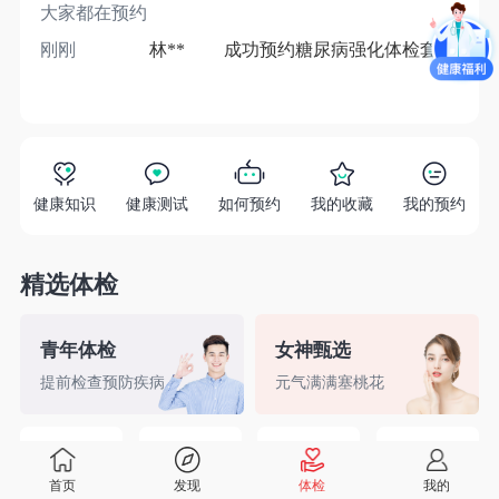
大家都在预约
刚刚
林**
成功预约糖尿病强化体检套餐
1分
健康知识
健康测试
如何预约
我的收藏
我的预约
精选体检
青年体检
女神甄选
提前检查预防疾病
元气满满塞桃花
精英白领
备孕检查
入职体检
婚前检查
首页
发现
体检
我的