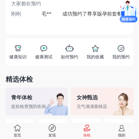
大家都在预约
刚刚
毛**
成功预约了尊享版孕前套餐（女）
1分
健康知识
健康测试
如何预约
我的收藏
我的预约
精选体检
青年体检
女神甄选
提前检查预防疾病
元气满满塞桃花
精英白领
备孕检查
入职体检
婚前检查
首页
发现
体检
我的