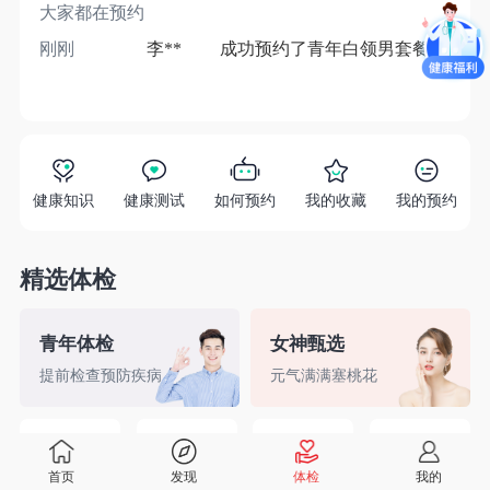
大家都在预约
刚刚
李**
成功预约了青年白领男套餐
1分
健康知识
健康测试
如何预约
我的收藏
我的预约
精选体检
青年体检
女神甄选
提前检查预防疾病
元气满满塞桃花
精英白领
备孕检查
入职体检
婚前检查
首页
发现
体检
我的