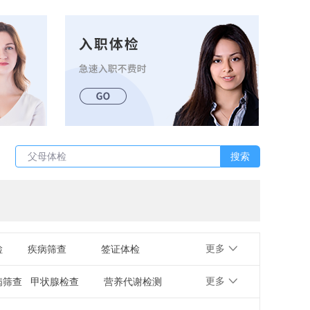
父母体检
男性体检
入职体检
女性体检
父母体检
男性体检
搜索
更多
检
疾病筛查
签证体检
更多
病筛查
甲状腺检查
营养代谢检测
陈先生 成功预约 2026.08.09 个人体检A类