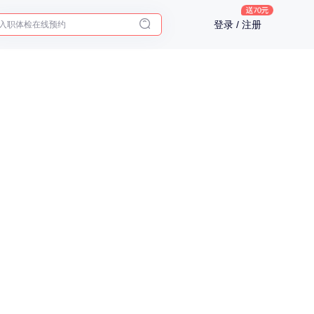
入职体检在线预约
登录 / 注册
2025年了，给父母预约体检