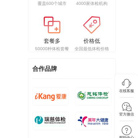
覆盖600个城市
4000家体检机构
赵先生 成功预约 2026.08.12 公务员体检套餐
潘女士 成功预约 2026.08.03 高端全面型套餐
胡女士 成功预约 2026.08.03 公务员体检套餐
套餐多
价格低
傅先生 成功预约 2026.08.04 高端全面型套餐
50000种体检套餐
全国最低体检价格
陈先生 成功预约 2026.08.04 入学/入职体检
朱先生 成功预约 2026.08.05 高端全面型套餐
合作品牌
宁先生 成功预约 2026.08.05 身体普查B（男女通用）
赵先生 成功预约 2026.08.06 常规套餐（男女通用）
在线客服
胡女士 成功预约 2026.08.06 身体普查B（男女通用）
官方微信
帮助中心