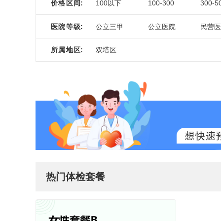
价格区间
:
100以下
100-300
300-5
医院等级
:
公立三甲
公立医院
民营医
所属地区
:
双塔区
热门体检套餐