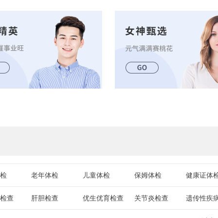
检
老年体检
儿童体检
保姆体检
健康证体
检查
肝胆检查
优生优育检查
关节炎检查
遗传性疾