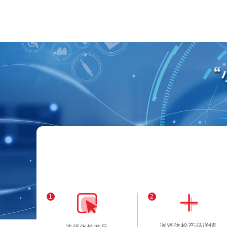
1
2
浏览体检产品详情