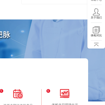
关于我们
体检对比
5
6
体检当日现场出示