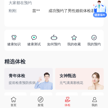
大家都在预约
刚刚
苗**
成功预约了男性婚前体检基础套餐
1分
健康知识
健康测试
如何预约
我的收藏
我的预约
精选体检
青年体检
女神甄选
提前检查预防疾病
元气满满塞桃花
精英白领
备孕检查
入职体检
婚前检查
首页
发现
体检
我的